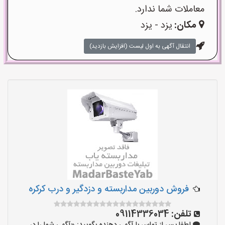
معاملات شما ندارد.
مکان:
یزد - یزد
انتقال آگهی به اول لیست (افزایش بازدید)
فروش دوربین مداربسته و دزدگیر و درب کرکره
تلفن:
09114336034