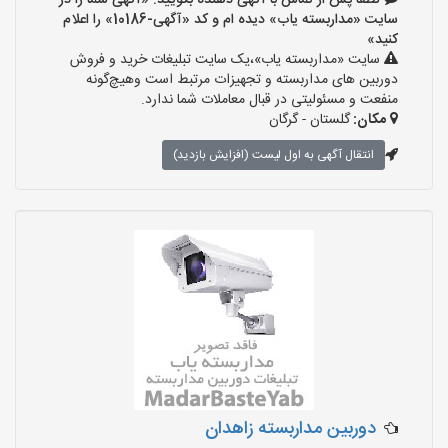
لطفا پس از تماس با آگهی دهنده بگویید: «آگهی شما را در
سایت «مداربسته یاب» دیده ام و کد «آگهی-10186» را اعلام
کنید»
سایت «مداربسته یاب»،یک سایت تبلیغات خرید و فروش
دوربین های مداربسته و تجهیزات مرتبط است وهیچ‌گونه
منفعت و مسئولیتی در قبال معاملات شما ندارد.
مکان:
گلستان - گرگان
انتقال آگهی به اول لیست (افزایش بازدید)
دوربین مداربسته زاهدان