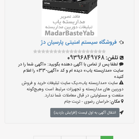
فروشگاه سیستم امنیتی پارسیان دژ
تلفن:
09396849768
لطفا پس از تماس با آگهی دهنده بگویید: «آگهی شما را در
سایت «مداربسته یاب» دیده ام و کد «آگهی-33» را اعلام
کنید»
سایت «مداربسته یاب»،یک سایت تبلیغات خرید و فروش
دوربین های مداربسته و تجهیزات مرتبط است وهیچ‌گونه
منفعت و مسئولیتی در قبال معاملات شما ندارد.
مکان:
خراسان رضوی - تربت جام
انتقال آگهی به اول لیست (افزایش بازدید)