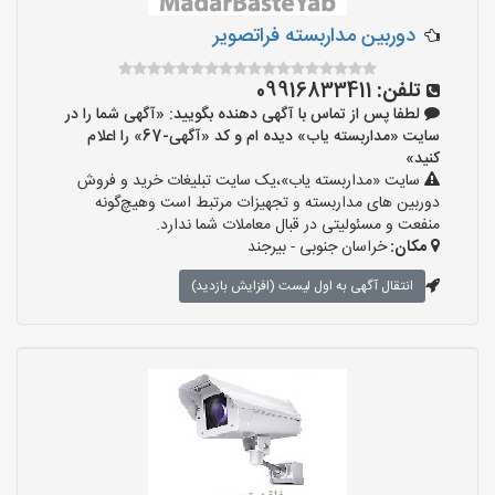
دوربین مداربسته فراتصویر
تلفن:
09916833411
لطفا پس از تماس با آگهی دهنده بگویید: «آگهی شما را در
سایت «مداربسته یاب» دیده ام و کد «آگهی-67» را اعلام
کنید»
سایت «مداربسته یاب»،یک سایت تبلیغات خرید و فروش
دوربین های مداربسته و تجهیزات مرتبط است وهیچ‌گونه
منفعت و مسئولیتی در قبال معاملات شما ندارد.
مکان:
خراسان جنوبی - بیرجند
انتقال آگهی به اول لیست (افزایش بازدید)