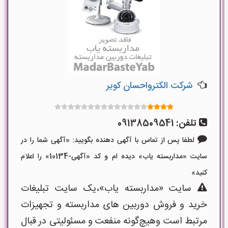
شرکت الکترواحسان کویر
تلفن:
09138509541
لطفا پس از تماس با آگهی دهنده بگویید: «آگهی شما را در
سایت «مداربسته یاب» دیده ام و کد «آگهی-10134» را اعلام
کنید»
سایت «مداربسته یاب»،یک سایت تبلیغات
خرید و فروش دوربین های مداربسته و تجهیزات
مرتبط است وهیچ‌گونه منفعت و مسئولیتی در قبال