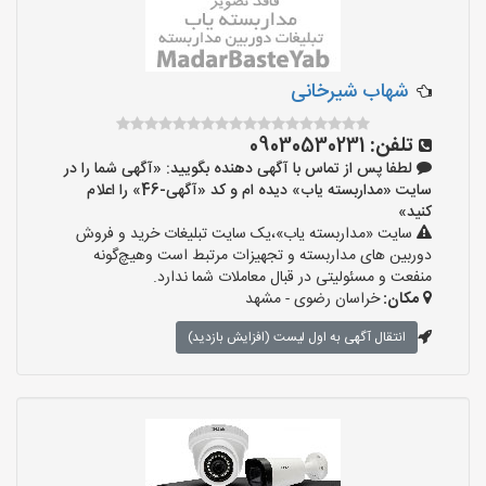
شهاب شیرخانی
تلفن:
09030530231
لطفا پس از تماس با آگهی دهنده بگویید: «آگهی شما را در
سایت «مداربسته یاب» دیده ام و کد «آگهی-46» را اعلام
کنید»
سایت «مداربسته یاب»،یک سایت تبلیغات خرید و فروش
دوربین های مداربسته و تجهیزات مرتبط است وهیچ‌گونه
منفعت و مسئولیتی در قبال معاملات شما ندارد.
مکان:
خراسان رضوی - مشهد
انتقال آگهی به اول لیست (افزایش بازدید)