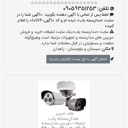
تلفن:
09059351253
لطفا پس از تماس با آگهی دهنده بگویید: «آگهی شما را در
سایت «مداربسته یاب» دیده ام و کد «آگهی-10176» را اعلام
کنید»
سایت «مداربسته یاب»،یک سایت تبلیغات خرید و فروش
دوربین های مداربسته و تجهیزات مرتبط است وهیچ‌گونه
منفعت و مسئولیتی در قبال معاملات شما ندارد.
مکان:
سیستان و بلوچستان - زاهدان
انتقال آگهی به اول لیست (افزایش بازدید)