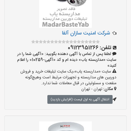
شرکت امنیت سازان آلفا
تلفن:
09123951266
لطفا پس از تماس با آگهی دهنده بگویید: «آگهی شما را در
سایت «مداربسته یاب» دیده ام و کد «آگهی-10259» را اعلام
کنید»
سایت «مداربسته یاب»،یک سایت تبلیغات خرید و فروش
دوربین های مداربسته و تجهیزات مرتبط است وهیچ‌گونه
منفعت و مسئولیتی در قبال معاملات شما ندارد.
مکان:
تهران - تهران
انتقال آگهی به اول لیست (افزایش بازدید)