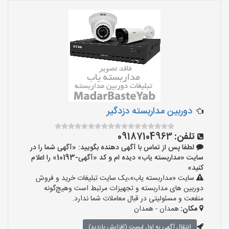
دوربین مداربسته دزدگیر
تلفن:
09187104963
لطفا پس از تماس با آگهی دهنده بگویید: «آگهی شما را در
سایت «مداربسته یاب» دیده ام و کد «آگهی-10193» را اعلام
کنید»
سایت «مداربسته یاب»،یک سایت تبلیغات خرید و فروش
دوربین های مداربسته و تجهیزات مرتبط است وهیچ‌گونه
منفعت و مسئولیتی در قبال معاملات شما ندارد.
مکان:
همدان - همدان
انتقال آگهی به اول لیست (افزایش بازدید)