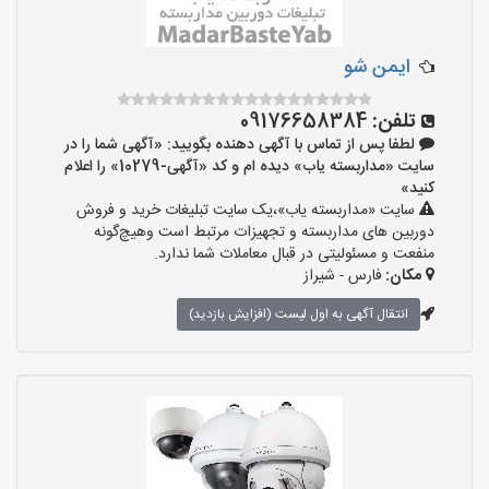
ایمن شو
تلفن:
09176658384
لطفا پس از تماس با آگهی دهنده بگویید: «آگهی شما را در
سایت «مداربسته یاب» دیده ام و کد «آگهی-10279» را اعلام
کنید»
سایت «مداربسته یاب»،یک سایت تبلیغات خرید و فروش
دوربین های مداربسته و تجهیزات مرتبط است وهیچ‌گونه
منفعت و مسئولیتی در قبال معاملات شما ندارد.
مکان:
فارس - شیراز
انتقال آگهی به اول لیست (افزایش بازدید)