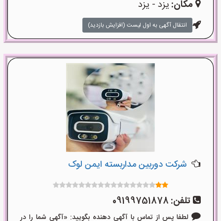
مکان:
یزد - یزد
انتقال آگهی به اول لیست (افزایش بازدید)
شرکت دوربین مداربسته ایمن لوک
تلفن:
09199751878
لطفا پس از تماس با آگهی دهنده بگویید: «آگهی شما را در