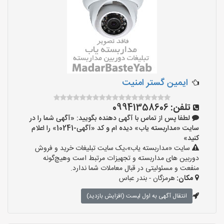
ایمین گستر امنیت
تلفن:
09941358606
لطفا پس از تماس با آگهی دهنده بگویید: «آگهی شما را در
سایت «مداربسته یاب» دیده ام و کد «آگهی-10241» را اعلام
کنید»
سایت «مداربسته یاب»،یک سایت تبلیغات خرید و فروش
دوربین های مداربسته و تجهیزات مرتبط است وهیچ‌گونه
منفعت و مسئولیتی در قبال معاملات شما ندارد.
مکان:
هرمزگان - بندر عباس
انتقال آگهی به اول لیست (افزایش بازدید)