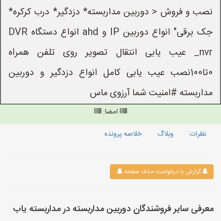
نصب و فروش < دوربین مداربسته* دزدگیر* درب کرکره*
جک برقی" انواع دوربین IP و ahd انواع دستگاه DVR
_nvr عیب یابی انتقال تصویر روی تلفن همراه
0تا100نصب عیب یابی کامل انواع دزدگیر و دوربین
مداربسته #امنیت شما آرزوی ماس
امضا:
نظرات
وبلاگ
خلاصه پرونده
گزارش یا درخواست حذف صفحه
معرفی سایر فروشندگان دوربین مداربسته در مداربسته یاب