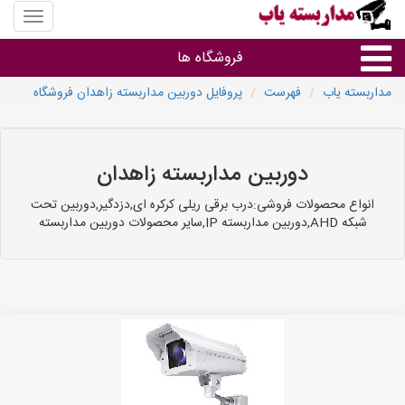
منوی
سایت
مداربس
فروشگاه ها
یاب
مداربسته یاب
فهرست
پروفایل دوربین مداربسته زاهدان فروشگاه
براساس مشخصات ظاهری
براساس برند
دوربین مداربسته زاهدان
انواع محصولات فروشی:درب برقی ریلی کرکره ای,دزدگیر,دوربین تحت
فروشندگان دوربین مداربسته
شبکه AHD,دوربین مداربسته IP,سایر محصولات دوربین مداربسته