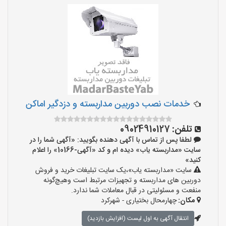
خدمات نصب دوربین مداربسته و دزدگیر اماکن
تلفن:
09024910127
لطفا پس از تماس با آگهی دهنده بگویید: «آگهی شما را در
سایت «مداربسته یاب» دیده ام و کد «آگهی-10166» را اعلام
کنید»
سایت «مداربسته یاب»،یک سایت تبلیغات خرید و فروش
دوربین های مداربسته و تجهیزات مرتبط است وهیچ‌گونه
منفعت و مسئولیتی در قبال معاملات شما ندارد.
مکان:
چهارمحال بختیاری - شهرکرد
انتقال آگهی به اول لیست (افزایش بازدید)