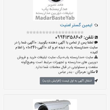
ایمین گستر امنیت
تلفن:
09941358606
لطفا پس از تماس با آگهی دهنده بگویید: «آگهی شما را در
سایت «مداربسته یاب» دیده ام و کد «آگهی-10241» را اعلام
کنید»
سایت «مداربسته یاب»،یک سایت تبلیغات خرید و فروش
دوربین های مداربسته و تجهیزات مرتبط است وهیچ‌گونه
منفعت و مسئولیتی در قبال معاملات شما ندارد.
مکان:
هرمزگان - بندر عباس
انتقال آگهی به اول لیست (افزایش بازدید)