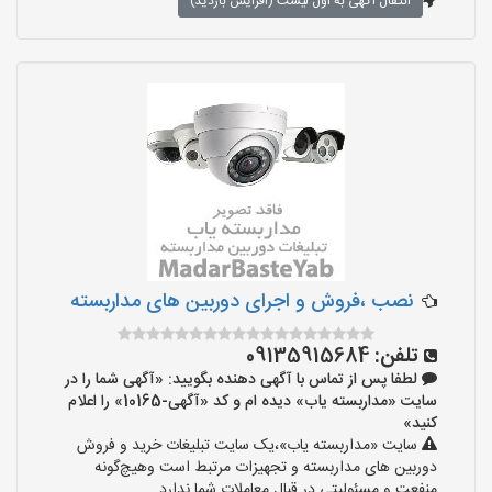
انتقال آگهی به اول لیست (افزایش بازدید)
نصب ،فروش و اجرای دوربین های مداربسته
تلفن:
09135915684
لطفا پس از تماس با آگهی دهنده بگویید: «آگهی شما را در
سایت «مداربسته یاب» دیده ام و کد «آگهی-10165» را اعلام
کنید»
سایت «مداربسته یاب»،یک سایت تبلیغات خرید و فروش
دوربین های مداربسته و تجهیزات مرتبط است وهیچ‌گونه
منفعت و مسئولیتی در قبال معاملات شما ندارد.