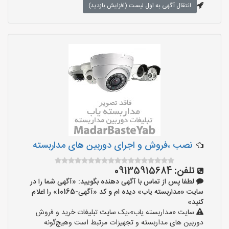
انتقال آگهی به اول لیست (افزایش بازدید)
نصب ،فروش و اجرای دوربین های مداربسته
تلفن:
09135915684
لطفا پس از تماس با آگهی دهنده بگویید: «آگهی شما را در
سایت «مداربسته یاب» دیده ام و کد «آگهی-10165» را اعلام
کنید»
سایت «مداربسته یاب»،یک سایت تبلیغات خرید و فروش
دوربین های مداربسته و تجهیزات مرتبط است وهیچ‌گونه