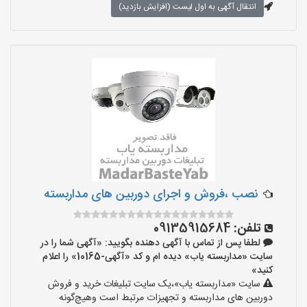
انتقال آگهی به اول لیست (افزایش بازدید)
نصب ،فروش و اجرای دوربین های مداربسته
تلفن:
09135915684
لطفا پس از تماس با آگهی دهنده بگویید: «آگهی شما را در
سایت «مداربسته یاب» دیده ام و کد «آگهی-10165» را اعلام
کنید»
سایت «مداربسته یاب»،یک سایت تبلیغات خرید و فروش
دوربین های مداربسته و تجهیزات مرتبط است وهیچ‌گونه