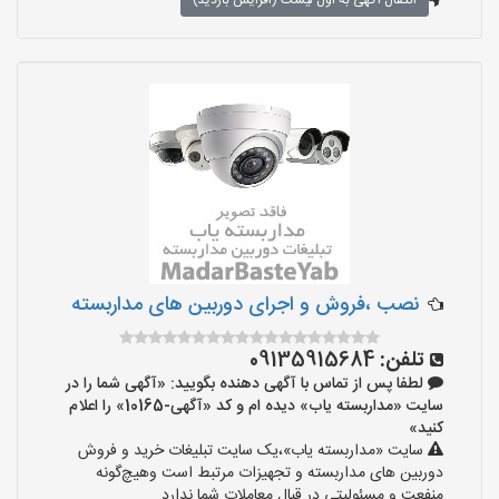
انتقال آگهی به اول لیست (افزایش بازدید)
نصب ،فروش و اجرای دوربین های مداربسته
تلفن:
09135915684
لطفا پس از تماس با آگهی دهنده بگویید: «آگهی شما را در
سایت «مداربسته یاب» دیده ام و کد «آگهی-10165» را اعلام
کنید»
سایت «مداربسته یاب»،یک سایت تبلیغات خرید و فروش
دوربین های مداربسته و تجهیزات مرتبط است وهیچ‌گونه
منفعت و مسئولیتی در قبال معاملات شما ندارد.