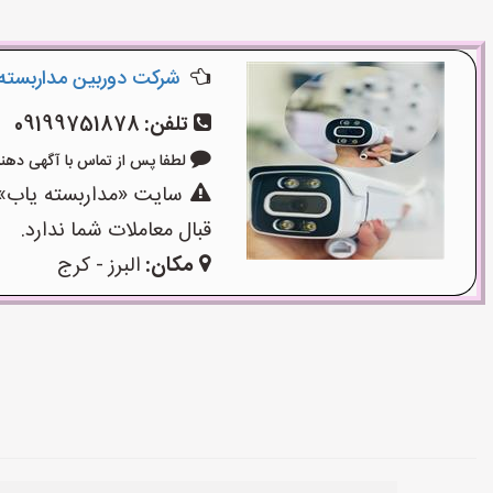
شرکت دوربین مداربسته
تلفن:
09199751878
لطفا پس از تماس با آگهی دهنده بگوی
سایت «مداربسته یاب»،
قبال معاملات شما ندارد.
مکان:
البرز - کرج