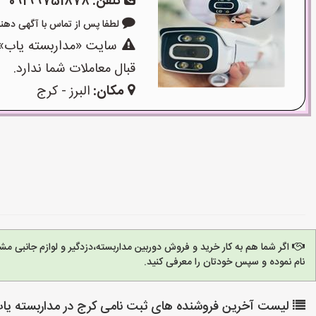
تلفن:
09199751878
لطفا پس از تماس با آگهی دهنده بگوی
سایت «مداربسته یاب»،
قبال معاملات شما ندارد.
مکان:
البرز - کرج
اگر شما هم به کار خرید و فروش دوربین مداربسته،دزدگیر و لوازم جانبی 
نام نموده و سپس خودتان را معرفی کنید.
لیست آخرین فروشنده های ثبت نامی کرج در مداربسته یا