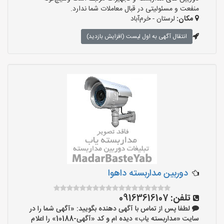
منفعت و مسئولیتی در قبال معاملات شما ندارد.
مکان:
لرستان - خرم‌آباد
انتقال آگهی به اول لیست (افزایش بازدید)
دوربین مداربسته داهوا
تلفن:
09163616107
لطفا پس از تماس با آگهی دهنده بگویید: «آگهی شما را در
سایت «مداربسته یاب» دیده ام و کد «آگهی-10188» را اعلام