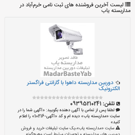
لیست آخرین فروشنده های ثبت نامی خرم‌آباد در
مداربسته یاب
دوربین مداربسته داهوا با گارانتی فراگستر
الکترونیک
تلفن:
09395210241
لطفا پس از تماس با آگهی دهنده بگویید: «آگهی شما را در
سایت «مداربسته یاب» دیده ام و کد «آگهی-10216» را اعلام
کنید»
سایت «مداربسته یاب»،یک سایت تبلیغات خرید و فروش
دوربین های مداربسته و تجهیزات مرتبط است وهیچ‌گونه