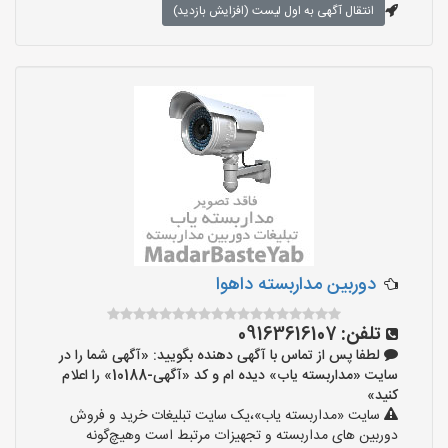
انتقال آگهی به اول لیست (افزایش بازدید)
دوربین مداربسته داهوا
تلفن:
09163616107
لطفا پس از تماس با آگهی دهنده بگویید: «آگهی شما را در
سایت «مداربسته یاب» دیده ام و کد «آگهی-10188» را اعلام
کنید»
سایت «مداربسته یاب»،یک سایت تبلیغات خرید و فروش
دوربین های مداربسته و تجهیزات مرتبط است وهیچ‌گونه