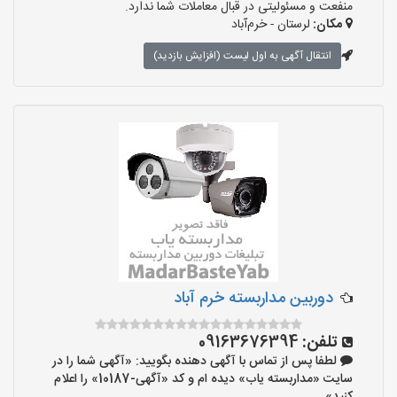
منفعت و مسئولیتی در قبال معاملات شما ندارد.
مکان:
لرستان - خرم‌آباد
انتقال آگهی به اول لیست (افزایش بازدید)
دوربین مداربسته خرم آباد
تلفن:
09163676394
لطفا پس از تماس با آگهی دهنده بگویید: «آگهی شما را در
سایت «مداربسته یاب» دیده ام و کد «آگهی-10187» را اعلام