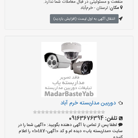
منفعت و مسئولیتی در قبال معاملات شما ندارد.
مکان:
لرستان - خرم‌آباد
انتقال آگهی به اول لیست (افزایش بازدید)
دوربین مداربسته خرم آباد
تلفن:
09163676394
لطفا پس از تماس با آگهی دهنده بگویید: «آگهی شما را در
سایت «مداربسته یاب» دیده ام و کد «آگهی-10187» را اعلام
کنید»