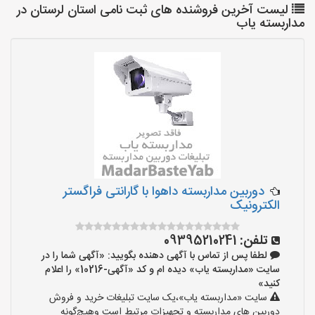
لیست آخرین فروشنده های ثبت نامی استان لرستان در
مداربسته یاب
دوربین مداربسته داهوا با گارانتی فراگستر
الکترونیک
تلفن:
09395210241
لطفا پس از تماس با آگهی دهنده بگویید: «آگهی شما را در
سایت «مداربسته یاب» دیده ام و کد «آگهی-10216» را اعلام
کنید»
سایت «مداربسته یاب»،یک سایت تبلیغات خرید و فروش
دوربین های مداربسته و تجهیزات مرتبط است وهیچ‌گونه