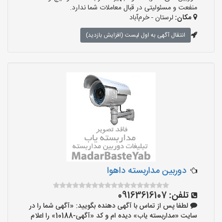
منفعت و مسئولیتی در قبال معاملات شما ندارد.
مکان:
لرستان - خرم‌آباد
انتقال آگهی به اول لیست (افزایش بازدید)
دوربین مداربسته داهوا
تلفن:
09163616107
لطفا پس از تماس با آگهی دهنده بگویید: «آگهی شما را در
سایت «مداربسته یاب» دیده ام و کد «آگهی-10188» را اعلام