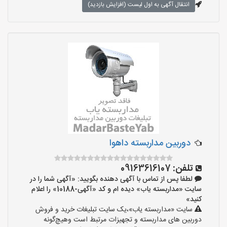
انتقال آگهی به اول لیست (افزایش بازدید)
دوربین مداربسته داهوا
تلفن:
09163616107
لطفا پس از تماس با آگهی دهنده بگویید: «آگهی شما را در
سایت «مداربسته یاب» دیده ام و کد «آگهی-10188» را اعلام
کنید»
سایت «مداربسته یاب»،یک سایت تبلیغات خرید و فروش
دوربین های مداربسته و تجهیزات مرتبط است وهیچ‌گونه