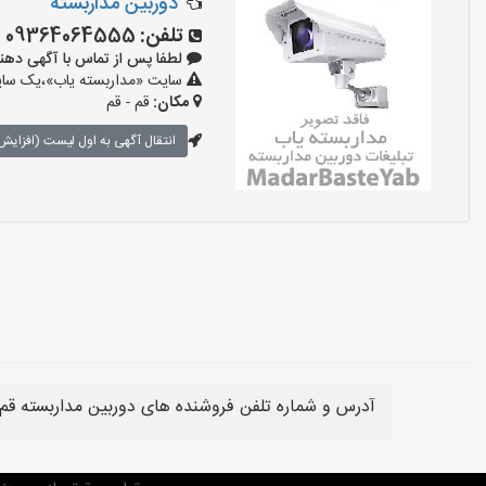
دوربین مداربسته
تلفن:
09364064555
لطفا پس از تماس با آگهی دهنده بگو
سایت «مداربسته یاب»،یک سایت 
مکان:
قم - قم
انتقال آگهی به اول لیست (افزایش 
آدرس و شماره تلفن فروشنده های دوربین مداربسته قم،