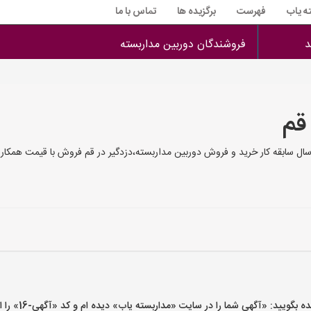
ه یاب
فهرست
برگزیده ها
تماس با ما
د
فروشندگان دوربین مداربسته
قم
سال سابقه کار خرید و فروش دوربین مداربسته،دزدگیر در قم فروش با قیمت همکار
یید: «آگهی شما را در سایت «مداربسته یاب» دیده ام و کد «آگهی-16» را اعلام کنید»