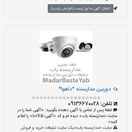
انتقال آگهی به اول لیست (افزایش بازدید)
دوربین مداربسته *داهوا*
تلفن:
09136670028
لطفا پس از تماس با آگهی دهنده بگویید: «آگهی شما را در
سایت «مداربسته یاب» دیده ام و کد «آگهی-10175» را اعلام
کنید»
سایت «مداربسته یاب»،یک سایت تبلیغات خرید و فروش