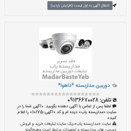
انتقال آگهی به اول لیست (افزایش بازدید)
دوربین مداربسته *داهوا*
تلفن:
09136670028
لطفا پس از تماس با آگهی دهنده بگویید: «آگهی شما را در
سایت «مداربسته یاب» دیده ام و کد «آگهی-10175» را اعلام
کنید»
سایت «مداربسته یاب»،یک سایت تبلیغات خرید و فروش
دوربین های مداربسته و تجهیزات مرتبط است وهیچ‌گونه