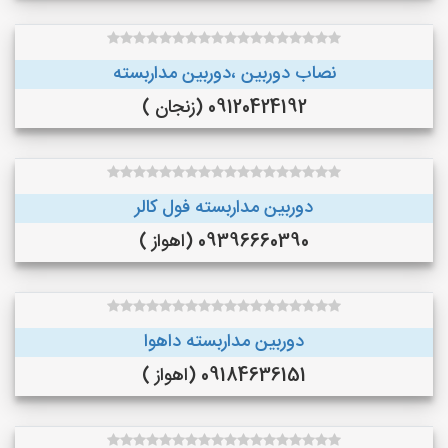
نصاب دوربین ،دوربین مداربسته
09120424192 (زنجان )
دوربین مداربسته فول کالر
09396660390 (اهواز )
دوربین مداربسته داهوا
09184636151 (اهواز )