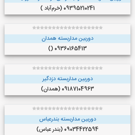
09395210241 (خرم‌آباد )
دوربین مداربسته همدان
09360165413 ()
دوربین مداربسته دزدگیر
09187104963 (همدان)
دوربین مداربسته بندرعباس
09034422594 (بندر عباس)