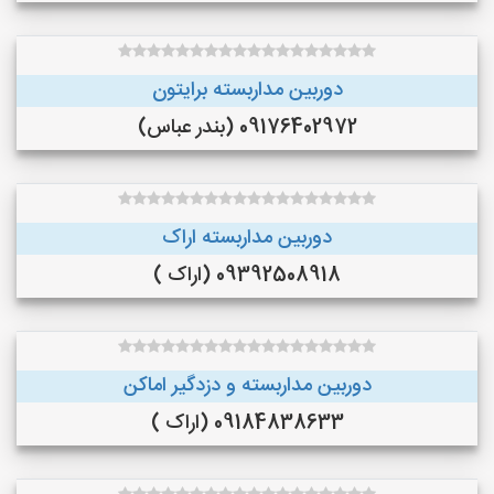
دوربین مداربسته برایتون
09176402972 (بندر عباس)
دوربین مداربسته اراک
09392508918 (اراک )
دوربین مداربسته و دزدگیر اماکن
09184838633 (اراک )