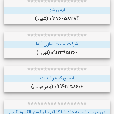
ایمن شو
09176658384 (شیراز)
شرکت امنیت سازان آلفا
09123951266 (تهران)
ایمین گستر امنیت
09941358606 (بندر عباس)
دوربین مداربسته داهوا با گارانتی فراگستر الکترونیک...