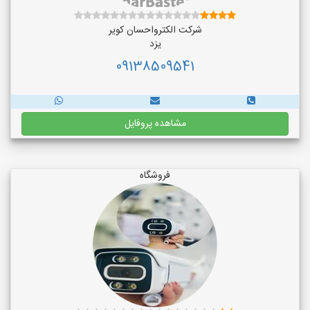
شرکت الکترواحسان کویر
یزد
09138509541
مشاهده پروفایل
فروشگاه