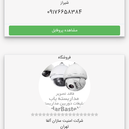
شیراز
09176658384
مشاهده پروفایل
فروشگاه
شرکت امنیت سازان آلفا
تهران