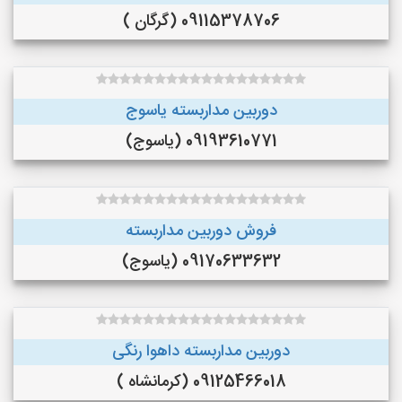
09115378706 (گرگان )
دوربین مداربسته یاسوج
09193610771 (یاسوج)
فروش دوربین مداربسته
09170633632 (یاسوج)
دوربین مداربسته داهوا رنگی
09125466018 (کرمانشاه )