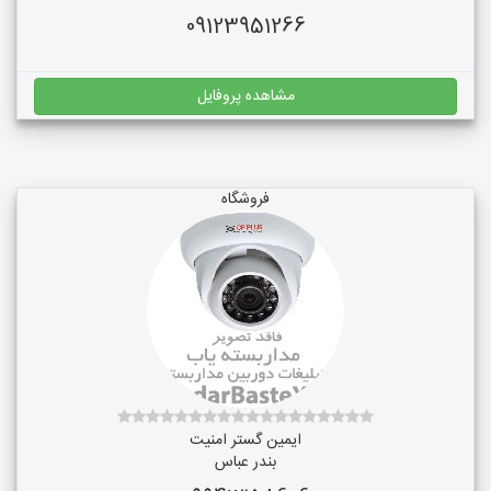
09123951266
مشاهده پروفایل
فروشگاه
ایمین گستر امنیت
بندر عباس