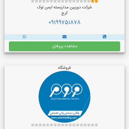
شرکت دوربین مداربسته ایمن لوک
کرج
09199751878
مشاهده پروفایل
فروشگاه