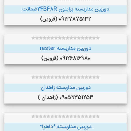
دوربین مداربسته برایتون 24B48Rضمانت
09127875132 (قزوین)
دوربین مداربسته raster
09126816980 (قزوین)
دوربین مداربسته زاهدان
09059351253 (زاهدان )
دوربین مداربسته *داهوا*