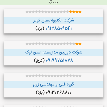
یاب
شرکت الکترواحسان کویر
09138509541
(یزد)
شرکت دوربین مداربسته ایمن لوک
09199751878
(کرج)
گروه فنی و مهندسی زوم
09130368800 (یزد)