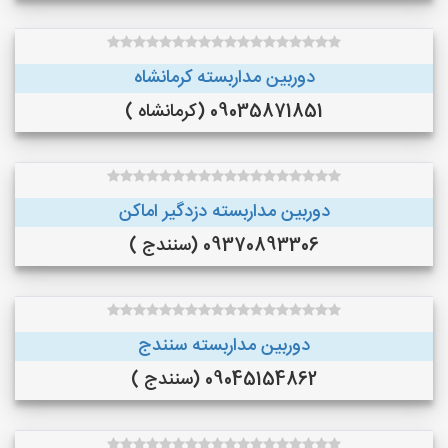
دوربین مداربسته کرمانشاه
09035871851 (کرمانشاه )
دوربین مداربسته دزدگیر اماکن
09370893306 (سنندج )
دوربین مداربسته سنندج
09045154862 (سنندج )