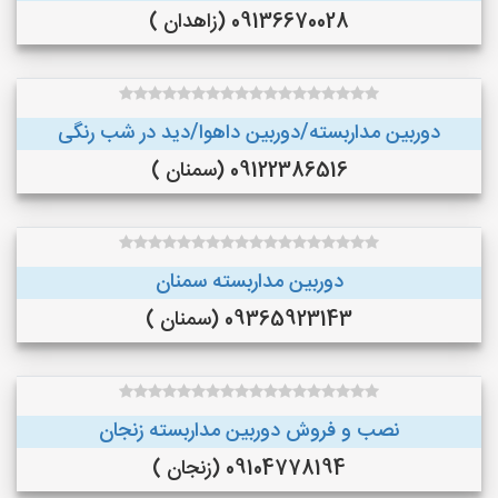
09136670028 (زاهدان )
دوربین مداربسته/دوربین داهوا/دید در شب رنگی
09122386516 (سمنان )
دوربین مداربسته سمنان
09365923143 (سمنان )
نصب و فروش دوربین مداربسته زنجان
09104778194 (زنجان )