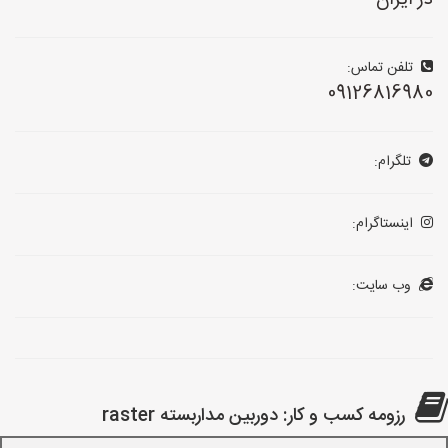
در ایران
تلفن تماس:
09126816980
تلگرام:
اینستاگرام:
وب سایت:
رزومه کسب و کار: دوربین مداربسته raster