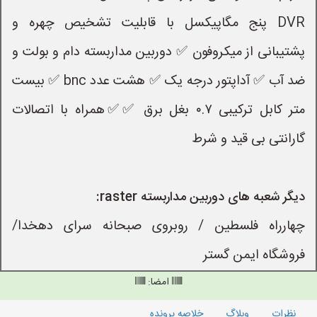
DVR پنج مگاپیکسل با قابلیت تشخیص چهره و
پشتیبانی از میکروفون ✅ دوربین مداربسته دام و بولت و
ضد آب ✅ آداپتور درجه یک ✅ هشت عدد bnc ✅ بیست
متر کابل ترکیبی ۰.۷ بغل برق ✅✅همراه با اتصالات
گارانتی بی قید و شرط
دیگر شعبه های دوربین مداربسته raster:
چهارراه فلسطین / روبروی صبحانه سرای دهخدا/
فروشگاه ایمن گستر
امضا:
نظرات
وبلاگ
خلاصه پرونده