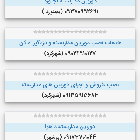
دوربین مداربسته بجنورد
09370992691 (بجنورد )
خدمات نصب دوربین مداربسته و دزدگیر اماکن
09024910127 (شهرکرد)
نصب ،فروش و اجرای دوربین های مداربسته
09135915684 (شهرکرد)
دوربین مداربسته داهوا
09173701044 (بوشهر)