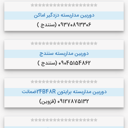
دوربین مداربسته دزدگیر اماکن
09370893306 (سنندج )
دوربین مداربسته سنندج
09045154862 (سنندج )
دوربین مداربسته برایتون 24B48Rضمانت
09127875132 (قزوین)