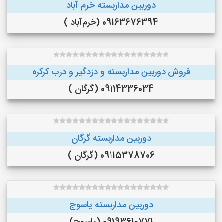
دوربین مداربسته خرم آباد
09163676394 (خرم‌آباد )
فروش دوربین مداربسته و دزدگیر و درب کرکره
09114336034 (گرگان )
دوربین مداربسته گرگان
09115378706 (گرگان )
دوربین مداربسته یاسوج