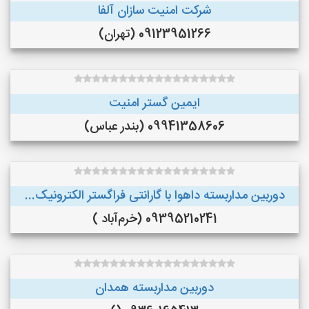
شرکت امنیت سازان آلفا
09123951266 (تهران)
ایمین گستر امنیت
09941358606 (بندر عباس)
دوربین مداربسته داهوا با گارانتی فراگستر الکترونیک...
09395210241 (خرم‌آباد )
دوربین مداربسته همدان