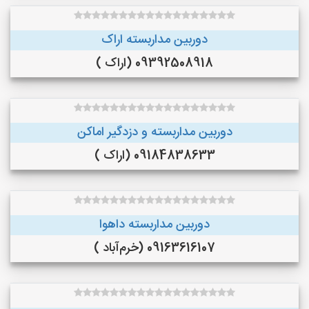
دوربین مداربسته اراک
09392508918 (اراک )
دوربین مداربسته و دزدگیر اماکن
09184838633 (اراک )
دوربین مداربسته داهوا
09163616107 (خرم‌آباد )