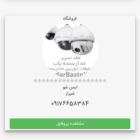
فروشگاه
ایمن شو
شیراز
09176658384
مشاهده پروفایل