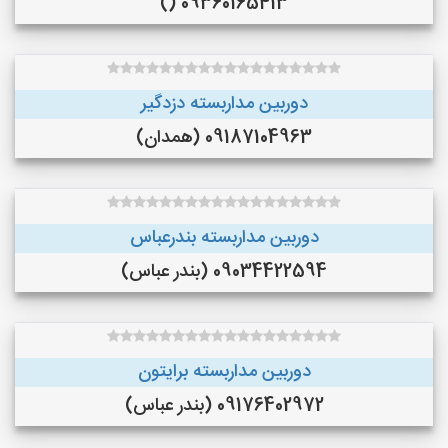
09360165413 ()
دوربین مداربسته دزدگیر
09187104963 (همدان)
دوربین مداربسته بندرعباس
09034422594 (بندر عباس)
دوربین مداربسته برایتون
09176402972 (بندر عباس)