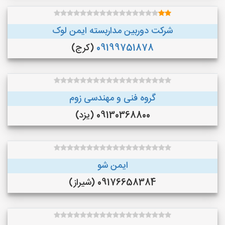
شرکت دوربین مداربسته ایمن لوک
09199751878
(کرج)
گروه فنی و مهندسی زوم
09130368800 (یزد)
ایمن شو
09176658384 (شیراز)