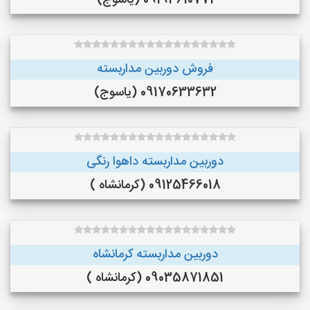
09193610771 (یاسوج)
فروش دوربین مداربسته
09170633632 (یاسوج)
دوربین مداربسته داهوا رنگی
09125466018 (کرمانشاه )
دوربین مداربسته کرمانشاه
09035871851 (کرمانشاه )