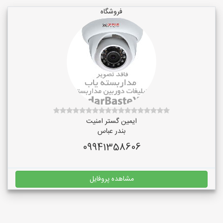
فروشگاه
ایمین گستر امنیت
بندر عباس
09941358606
مشاهده پروفایل