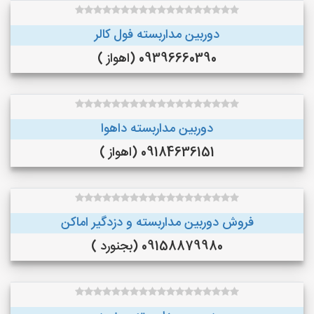
دوربین مداربسته فول کالر
09396660390 (اهواز )
دوربین مداربسته داهوا
09184636151 (اهواز )
فروش دوربین مداربسته و دزدگیر اماکن
09158879980 (بجنورد )