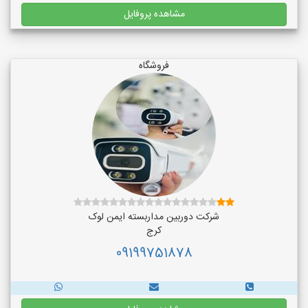
مشاهده پروفایل
فروشگاه
شرکت دوربین مداربسته ایمن لوک
کرج
09199751878