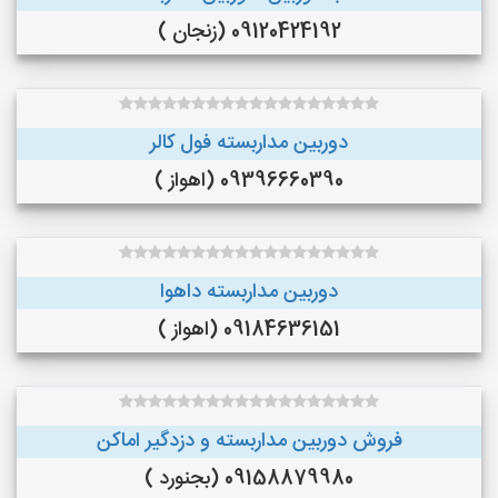
09120424192 (زنجان )
دوربین مداربسته فول کالر
09396660390 (اهواز )
دوربین مداربسته داهوا
09184636151 (اهواز )
فروش دوربین مداربسته و دزدگیر اماکن
09158879980 (بجنورد )