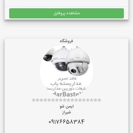
مشاهده پروفایل
فروشگاه
ایمن شو
شیراز
09176658384