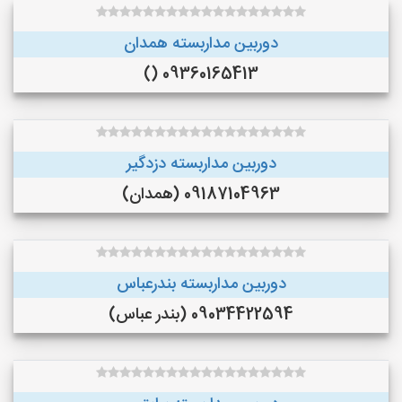
دوربین مداربسته همدان
09360165413 ()
دوربین مداربسته دزدگیر
09187104963 (همدان)
دوربین مداربسته بندرعباس
09034422594 (بندر عباس)