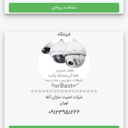
مشاهده پروفایل
فروشگاه
شرکت امنیت سازان آلفا
تهران
09123951266