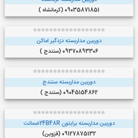
09035871851 (کرمانشاه )
دوربین مداربسته دزدگیر اماکن
09370893306 (سنندج )
دوربین مداربسته سنندج
09045154862 (سنندج )
دوربین مداربسته برایتون 24B48Rضمانت
09127875132 (قزوین)