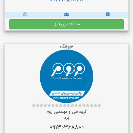
09199751878
مشاهده پروفایل
فروشگاه
گروه فنی و مهندسی زوم
یزد
09130368800