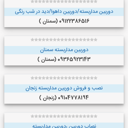
دوربین مداربسته/دوربین داهوا/دید در شب رنگی
09122386516 (سمنان )
دوربین مداربسته سمنان
09365923143 (سمنان )
نصب و فروش دوربین مداربسته زنجان
09104778194 (زنجان )
نصاب دوربین ،دوربین مداربسته