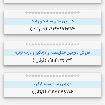
دوربین مداربسته خرم آباد
09163676394 (خرم‌آباد )
فروش دوربین مداربسته و دزدگیر و درب کرکره
09114336034 (گرگان )
دوربین مداربسته گرگان
09115378706 (گرگان )