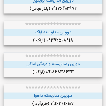
دوربین مداربسته برایتون
09176402972 (بندر عباس)
دوربین مداربسته اراک
09392508918 (اراک )
دوربین مداربسته و دزدگیر اماکن
09184838633 (اراک )
دوربین مداربسته داهوا
09163616107 (خرم‌آباد )