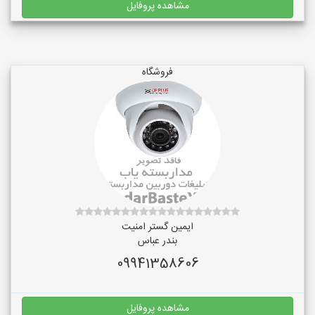
مشاهده پروفایل
فروشگاه
ایمین گستر امنیت
بندر عباس
09941358606
مشاهده پروفایل