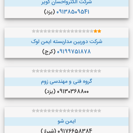
شرکت الکترواحسان کویر
09138509541
(یزد)
شرکت دوربین مداربسته ایمن لوک
09199751878
(کرج)
گروه فنی و مهندسی زوم
09130368800 (یزد)
ایمن شو
09176658384 (شیراز)