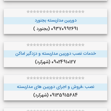
دوربین مداربسته بجنورد
09370992691 (بجنورد )
خدمات نصب دوربین مداربسته و دزدگیر اماکن
09024910127 (شهرکرد)
نصب ،فروش و اجرای دوربین های مداربسته
09135915684 (شهرکرد)