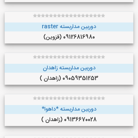
دوربین مداربسته raster
09126816980 (قزوین)
دوربین مداربسته زاهدان
09059351253 (زاهدان )
دوربین مداربسته *داهوا*
09136670028 (زاهدان )