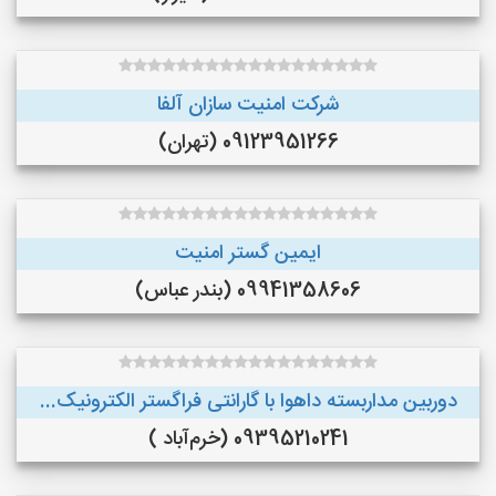
شرکت امنیت سازان آلفا
09123951266 (تهران)
ایمین گستر امنیت
09941358606 (بندر عباس)
دوربین مداربسته داهوا با گارانتی فراگستر الکترونیک...
09395210241 (خرم‌آباد )