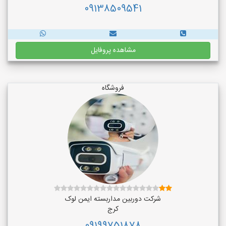
09138509541
مشاهده پروفایل
فروشگاه
شرکت دوربین مداربسته ایمن لوک
کرج