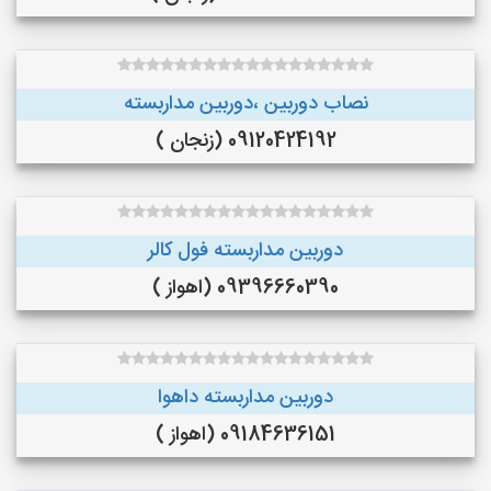
نصاب دوربین ،دوربین مداربسته
09120424192 (زنجان )
دوربین مداربسته فول کالر
09396660390 (اهواز )
دوربین مداربسته داهوا
09184636151 (اهواز )