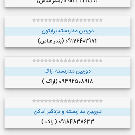
09034422594 (بندر عباس)
دوربین مداربسته برایتون
09176402972 (بندر عباس)
دوربین مداربسته اراک
09392508918 (اراک )
دوربین مداربسته و دزدگیر اماکن
09184838633 (اراک )