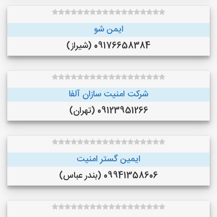
ایمن شو
09176658384 (شیراز)
شرکت امنیت سازان آلفا
09123951266 (تهران)
ایمین گستر امنیت
09941358606 (بندر عباس)