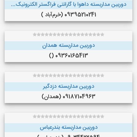
دوربین مداربسته داهوا با گارانتی فراگستر الکترونیک...
09395210241 (خرم‌آباد )
دوربین مداربسته همدان
09360165413 ()
دوربین مداربسته دزدگیر
09187104963 (همدان)
دوربین مداربسته بندرعباس