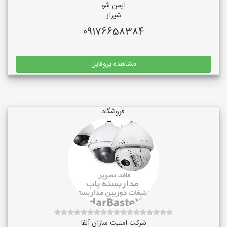
ایمن شو
شیراز
09176658384
مشاهده پروفایل
فروشگاه
شرکت امنیت سازان آلفا