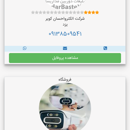
شرکت الکترواحسان کویر
یزد
09138509541
مشاهده پروفایل
فروشگاه