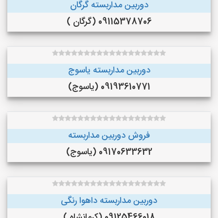
دوربین مداربسته گرگان
09115378706 (گرگان )
دوربین مداربسته یاسوج
09193610771 (یاسوج)
فروش دوربین مداربسته
09170633632 (یاسوج)
دوربین مداربسته داهوا رنگی
09125466018 (کرمانشاه )