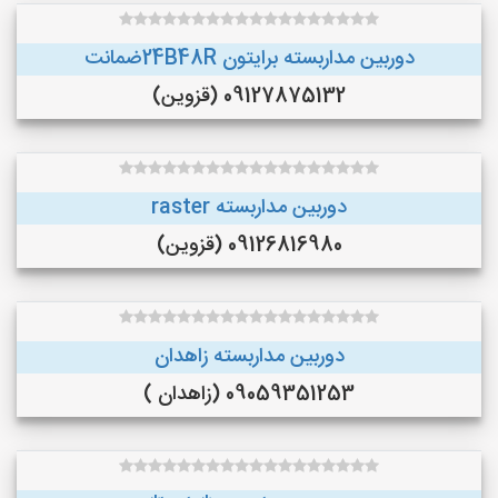
دوربین مداربسته برایتون 24B48Rضمانت
09127875132 (قزوین)
دوربین مداربسته raster
09126816980 (قزوین)
دوربین مداربسته زاهدان
09059351253 (زاهدان )