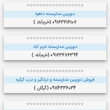
دوربین مداربسته داهوا
09163616107 (خرم‌آباد )
دوربین مداربسته خرم آباد
09163676394 (خرم‌آباد )
فروش دوربین مداربسته و دزدگیر و درب کرکره
09114336034 (گرگان )