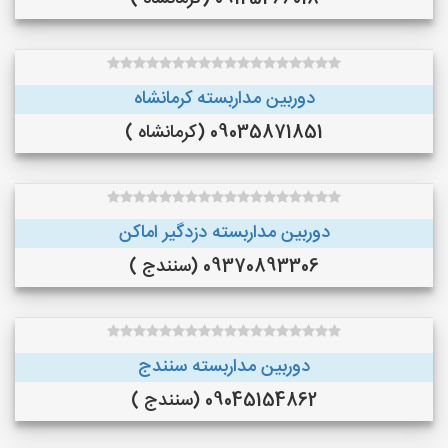
دوربین مداربسته کرمانشاه
09035871851 (کرمانشاه )
دوربین مداربسته دزدگیر اماکن
09370893306 (سنندج )
دوربین مداربسته سنندج
09045154862 (سنندج )