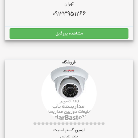
تهران
09123951266
مشاهده پروفایل
فروشگاه
ایمین گستر امنیت
بندر عباس