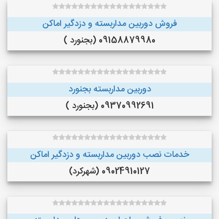
فروش دوربین مداربسته و دزدگیر اماکن
09158879980 (بجنورد )
دوربین مداربسته بجنورد
09370992691 (بجنورد )
خدمات نصب دوربین مداربسته و دزدگیر اماکن
09024910127 (شهرکرد)