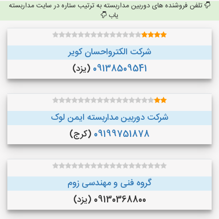
تلفن فروشنده های دوربین مداربسته به ترتیب ستاره در سایت مداربسته
یاب
شرکت الکترواحسان کویر
09138509541
(یزد)
شرکت دوربین مداربسته ایمن لوک
09199751878
(کرج)
گروه فنی و مهندسی زوم
09130368800 (یزد)