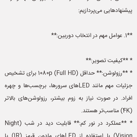
پیشنهادهایی می‌پردازیم:
**1. عوامل مهم در انتخاب دوربین:**
* **کیفیت تصویر:**
* **رزولوشن:** حداقل 1080p (Full HD) برای تشخیص
جزئیات مهم مانند LEDهای سرورها، برچسب‌ها و چهره
افراد. در صورت نیاز به زوم بیشتر، رزولوشن‌های بالاتر
(4K) مناسب‌تر هستند.
* **عملکرد در نور کم:** قابلیت دید در شب (Night
Vision) با استفاده از LEDهای مادون قرمز (IR) یا