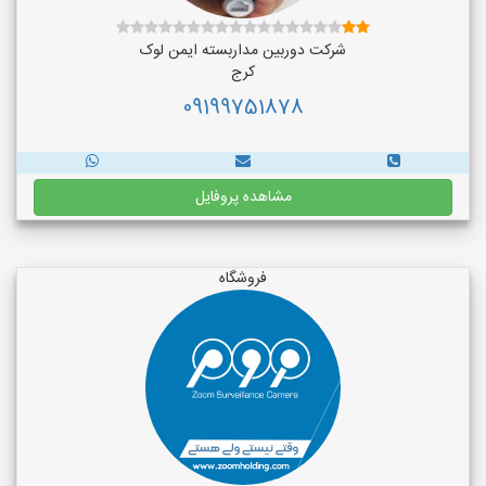
شرکت دوربین مداربسته ایمن لوک
کرج
09199751878
مشاهده پروفایل
فروشگاه