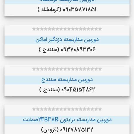
09035871851 (کرمانشاه )
دوربین مداربسته دزدگیر اماکن
09370893306 (سنندج )
دوربین مداربسته سنندج
09045154862 (سنندج )
دوربین مداربسته برایتون 24B48Rضمانت
09127875132 (قزوین)