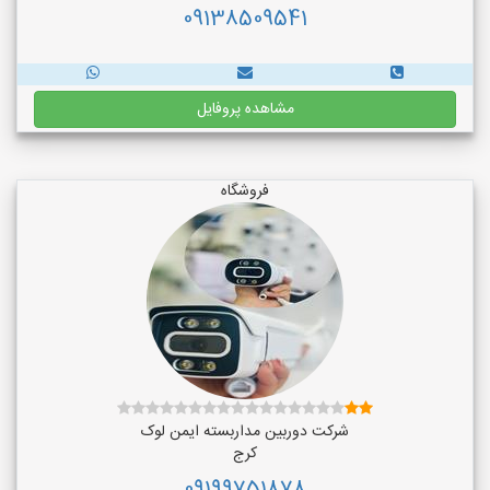
09138509541
مشاهده پروفایل
فروشگاه
شرکت دوربین مداربسته ایمن لوک
کرج