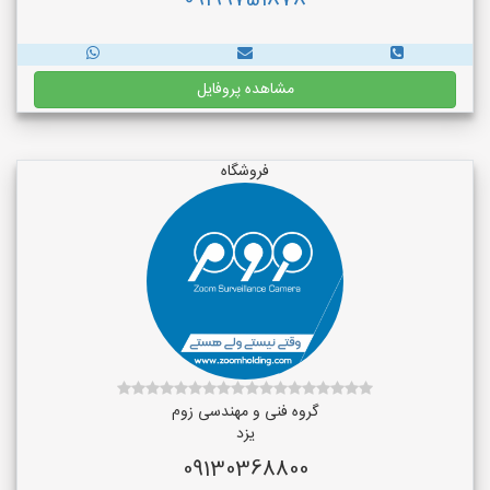
09199751878
مشاهده پروفایل
فروشگاه
گروه فنی و مهندسی زوم
یزد
09130368800