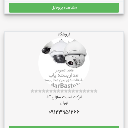
مشاهده پروفایل
فروشگاه
شرکت امنیت سازان آلفا
تهران
09123951266