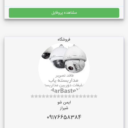
مشاهده پروفایل
فروشگاه
ایمن شو
شیراز
09176658384