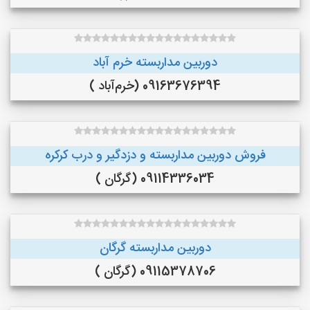
دوربین مداربسته خرم آباد
09163676394 (خرم‌آباد )
فروش دوربین مداربسته و دزدگیر و درب کرکره
09114336034 (گرگان )
دوربین مداربسته گرگان
09115378706 (گرگان )