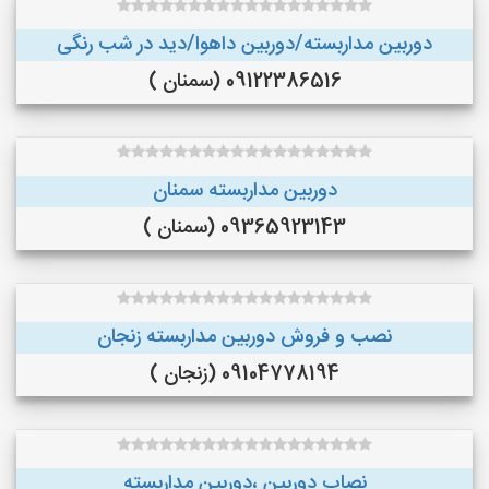
دوربین مداربسته/دوربین داهوا/دید در شب رنگی
09122386516 (سمنان )
دوربین مداربسته سمنان
09365923143 (سمنان )
نصب و فروش دوربین مداربسته زنجان
09104778194 (زنجان )
نصاب دوربین ،دوربین مداربسته