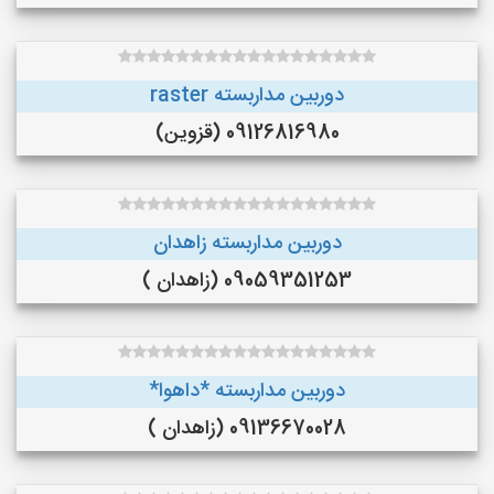
دوربین مداربسته raster
09126816980 (قزوین)
دوربین مداربسته زاهدان
09059351253 (زاهدان )
دوربین مداربسته *داهوا*
09136670028 (زاهدان )