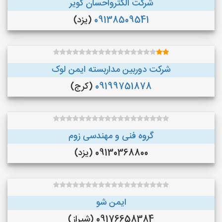
شرکت الکترواحسان کویر
09138509541
(یزد)
شرکت دوربین مداربسته ایمن لوک
09199751878
(کرج)
گروه فنی و مهندسی زوم
09130368800 (یزد)
ایمن شو
09176658384 (شیراز)