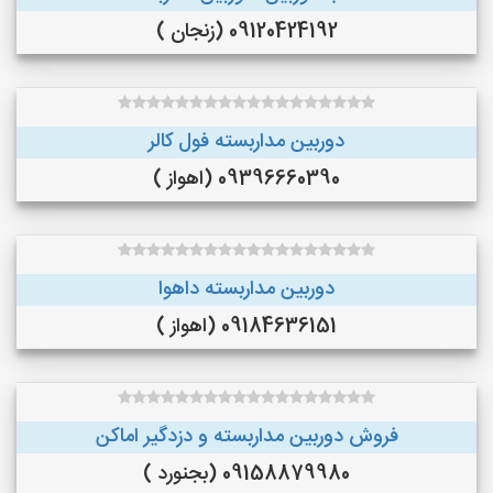
09120424192 (زنجان )
دوربین مداربسته فول کالر
09396660390 (اهواز )
دوربین مداربسته داهوا
09184636151 (اهواز )
فروش دوربین مداربسته و دزدگیر اماکن
09158879980 (بجنورد )