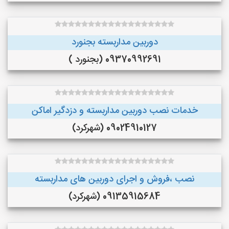
دوربین مداربسته بجنورد
09370992691 (بجنورد )
خدمات نصب دوربین مداربسته و دزدگیر اماکن
09024910127 (شهرکرد)
نصب ،فروش و اجرای دوربین های مداربسته
09135915684 (شهرکرد)