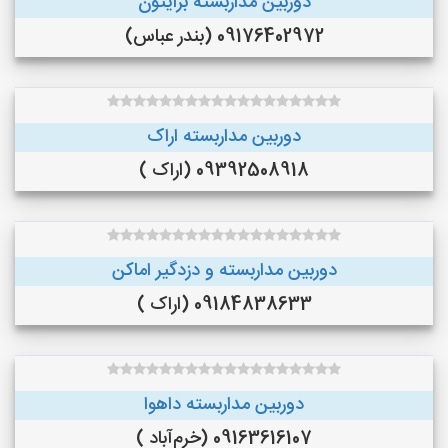
دوربین مداربسته برایتون
09176402972 (بندر عباس)
دوربین مداربسته اراک
09392508918 (اراک )
دوربین مداربسته و دزدگیر اماکن
09184838633 (اراک )
دوربین مداربسته داهوا
09163616107 (خرم‌آباد )