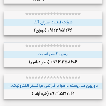
شرکت امنیت سازان آلفا
09123951266 (تهران)
ایمین گستر امنیت
09941358606 (بندر عباس)
دوربین مداربسته داهوا با گارانتی فراگستر الکترونیک...
09395210241 (خرم‌آباد )