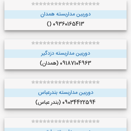
دوربین مداربسته همدان
09360165413 ()
دوربین مداربسته دزدگیر
09187104963 (همدان)
دوربین مداربسته بندرعباس
09034422594 (بندر عباس)