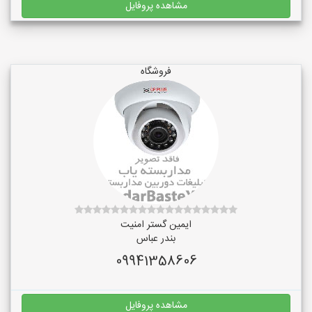
مشاهده پروفایل
فروشگاه
ایمین گستر امنیت
بندر عباس
09941358606
مشاهده پروفایل