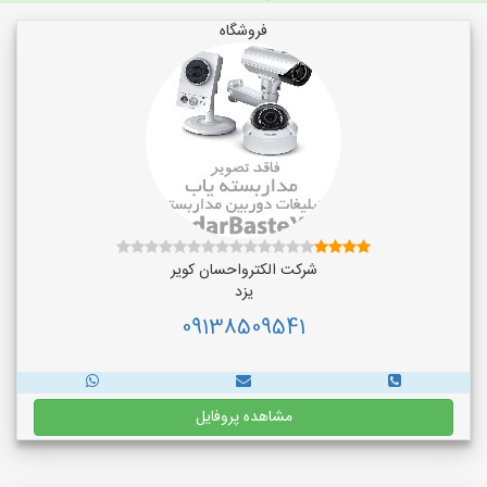
فروشگاه
شرکت الکترواحسان کویر
یزد
09138509541
مشاهده پروفایل