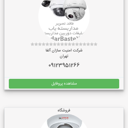
شرکت امنیت سازان آلفا
تهران
09123951266
مشاهده پروفایل
فروشگاه