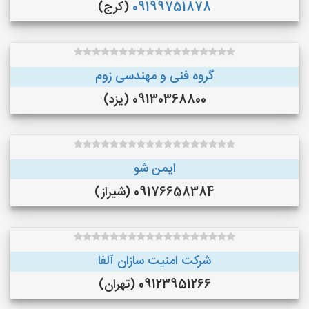
09199751878
(کرج)
گروه فنی و مهندسی زوم
09130368800 (یزد)
ایمن شو
09176658384 (شیراز)
شرکت امنیت سازان آلفا
09123951266 (تهران)