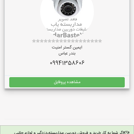
ایمین گستر امنیت
بندر عباس
09941358606
مشاهده پروفایل
اگر شما به کار خرید و فروش دوربین مداربسته،دزدگیر و لوازم جانبی