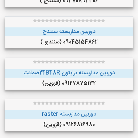
09370893306 (سنندج )
دوربین مداربسته سنندج
09045154862 (سنندج )
دوربین مداربسته برایتون 24B48Rضمانت
09127875132 (قزوین)
دوربین مداربسته raster
09126816980 (قزوین)