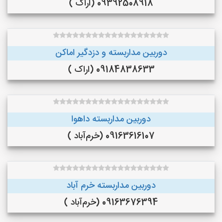
09392508918 (اراک )
دوربین مداربسته و دزدگیر اماکن
09184838633 (اراک )
دوربین مداربسته داهوا
09163616107 (خرم‌آباد )
دوربین مداربسته خرم آباد
09163676394 (خرم‌آباد )