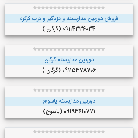
فروش دوربین مداربسته و دزدگیر و درب کرکره
09114336034 (گرگان )
دوربین مداربسته گرگان
09115378706 (گرگان )
دوربین مداربسته یاسوج
09193610771 (یاسوج)