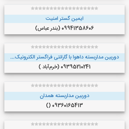
ایمین گستر امنیت
09941358606 (بندر عباس)
دوربین مداربسته داهوا با گارانتی فراگستر الکترونیک...
09395210241 (خرم‌آباد )
دوربین مداربسته همدان
09360165413 ()