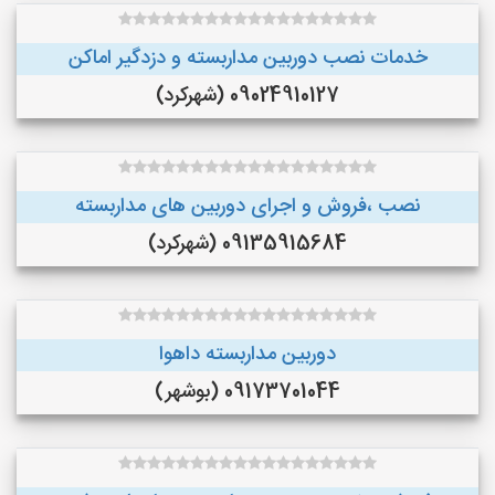
خدمات نصب دوربین مداربسته و دزدگیر اماکن
09024910127 (شهرکرد)
نصب ،فروش و اجرای دوربین های مداربسته
09135915684 (شهرکرد)
دوربین مداربسته داهوا
09173701044 (بوشهر)