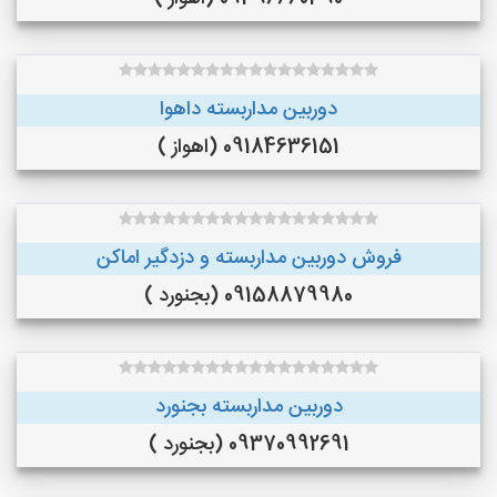
دوربین مداربسته داهوا
09184636151 (اهواز )
فروش دوربین مداربسته و دزدگیر اماکن
09158879980 (بجنورد )
دوربین مداربسته بجنورد
09370992691 (بجنورد )