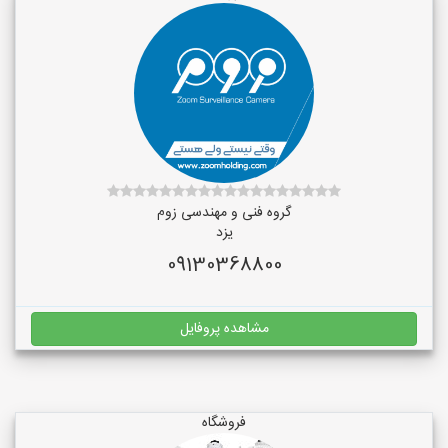
گروه فنی و مهندسی زوم
یزد
09130368800
مشاهده پروفایل
فروشگاه