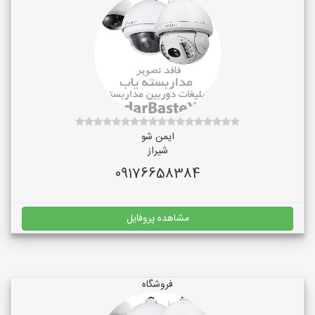
ایمن شو
شیراز
09176658384
مشاهده پروفایل
فروشگاه