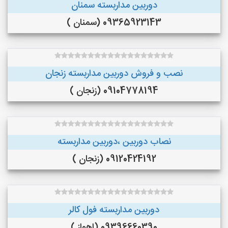
دوربین مداربسته سمنان
09365923143 (سمنان )
نصب و فروش دوربین مداربسته زنجان
09104778194 (زنجان )
نصاب دوربین ،دوربین مداربسته
09120424192 (زنجان )
دوربین مداربسته فول کالر
09396660390 (اهواز )