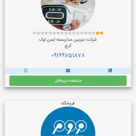
شرکت دوربین مداربسته ایمن لوک
کرج
09199751878
مشاهده پروفایل
فروشگاه