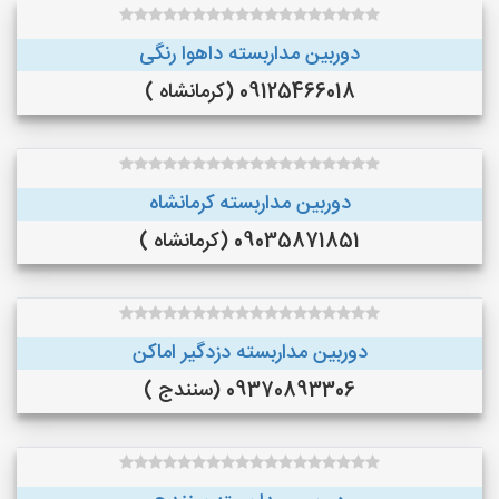
دوربین مداربسته داهوا رنگی
09125466018 (کرمانشاه )
دوربین مداربسته کرمانشاه
09035871851 (کرمانشاه )
دوربین مداربسته دزدگیر اماکن
09370893306 (سنندج )