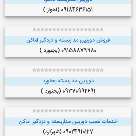
09184636151 (اهواز )
فروش دوربین مداربسته و دزدگیر اماکن
09158879980 (بجنورد )
دوربین مداربسته بجنورد
09370992691 (بجنورد )
خدمات نصب دوربین مداربسته و دزدگیر اماکن
09024910127 (شهرکرد)