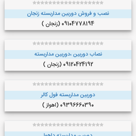
نصب و فروش دوربین مداربسته زنجان
09104778194 (زنجان )
نصاب دوربین ،دوربین مداربسته
09120424192 (زنجان )
دوربین مداربسته فول کالر
09396660390 (اهواز )
دوربین مداربسته داهوا