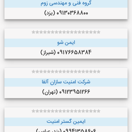
گروه فنی و مهندسی زوم
09130368800 (یزد)
ایمن شو
09176658384 (شیراز)
شرکت امنیت سازان آلفا
09123951266 (تهران)
ایمین گستر امنیت
09941358606 (بندر عباس)