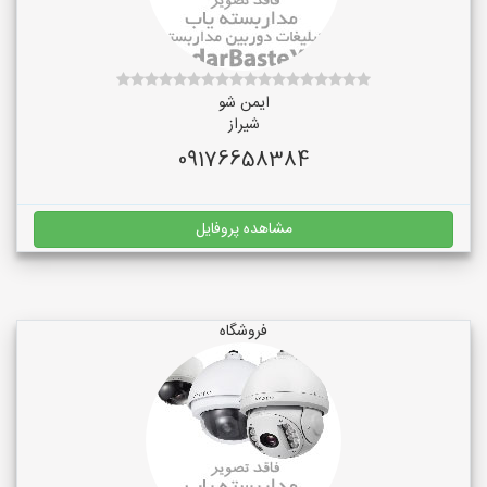
ایمن شو
شیراز
09176658384
مشاهده پروفایل
فروشگاه