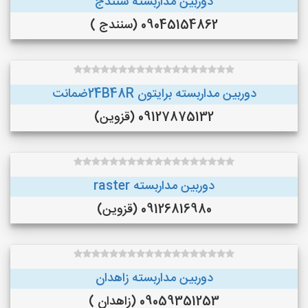
دوربین مداربسته سنندج
09045154862 (سنندج )
دوربین مداربسته برایتون 24B48Rضمانت
09127875132 (قزوین)
دوربین مداربسته raster
09126816980 (قزوین)
دوربین مداربسته زاهدان
09059351253 (زاهدان )