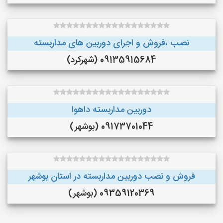
نصب ،فروش و اجرای دوربین های مداربسته
09135915684 (شهرکرد)
دوربین مداربسته داهوا
09173701044 (بوشهر)
فروش و نصب دوربین مداربسته در استان بوشهر
09359120369 (بوشهر)