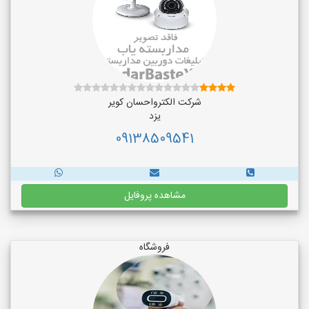
شرکت الکترواحسان کویر
یزد
09138509541
مشاهده پروفایل
فروشگاه