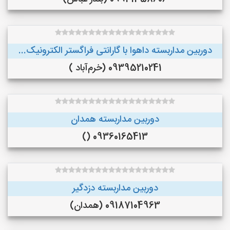
دوربین مداربسته داهوا با گارانتی فراگستر الکترونیک...
09395210241 (خرم‌آباد )
دوربین مداربسته همدان
09360165413 ()
دوربین مداربسته دزدگیر
09187104963 (همدان)