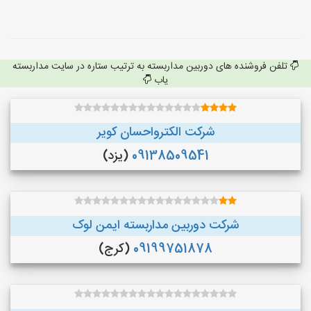
تلفن فروشنده های دوربین مداربسته به ترتیب ستاره در سایت مداربسته
یاب
شرکت الکترواحسان کویر
09138509541
(یزد)
شرکت دوربین مداربسته ایمن لوک
09199751878
(کرج)