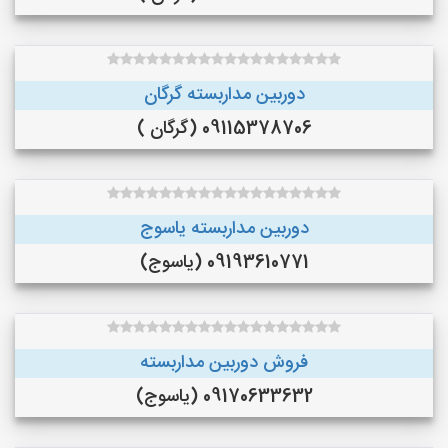
دوربین مداربسته گرگان
09115378706 (گرگان )
دوربین مداربسته یاسوج
09193610771 (یاسوج)
فروش دوربین مداربسته
09170633632 (یاسوج)