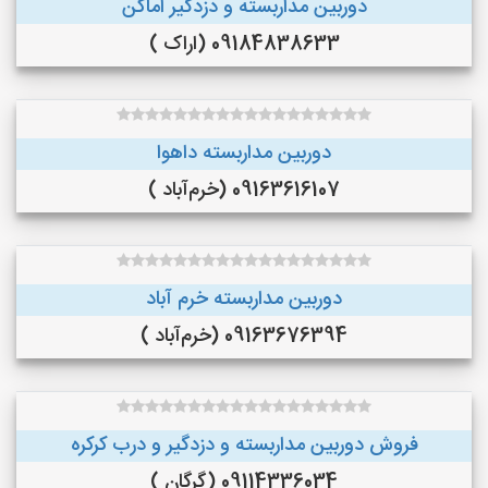
دوربین مداربسته و دزدگیر اماکن
09184838633 (اراک )
دوربین مداربسته داهوا
09163616107 (خرم‌آباد )
دوربین مداربسته خرم آباد
09163676394 (خرم‌آباد )
فروش دوربین مداربسته و دزدگیر و درب کرکره
09114336034 (گرگان )