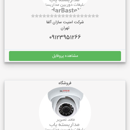
شرکت امنیت سازان آلفا
تهران
09123951266
مشاهده پروفایل
فروشگاه