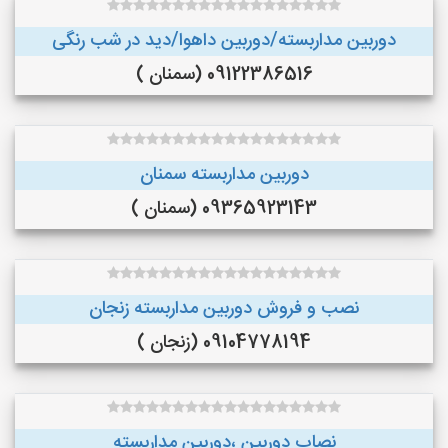
دوربین مداربسته/دوربین داهوا/دید در شب رنگی
09122386516 (سمنان )
دوربین مداربسته سمنان
09365923143 (سمنان )
نصب و فروش دوربین مداربسته زنجان
09104778194 (زنجان )
نصاب دوربین ،دوربین مداربسته