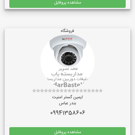
مشاهده پروفایل
فروشگاه
ایمین گستر امنیت
بندر عباس
09941358606
مشاهده پروفایل