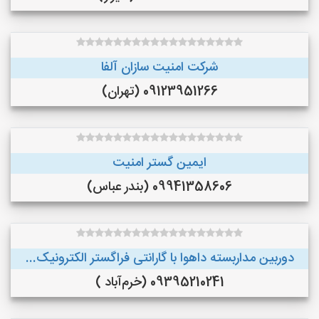
شرکت امنیت سازان آلفا
09123951266 (تهران)
ایمین گستر امنیت
09941358606 (بندر عباس)
دوربین مداربسته داهوا با گارانتی فراگستر الکترونیک...
09395210241 (خرم‌آباد )