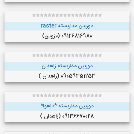
دوربین مداربسته raster
09126816980 (قزوین)
دوربین مداربسته زاهدان
09059351253 (زاهدان )
دوربین مداربسته *داهوا*
09136670028 (زاهدان )