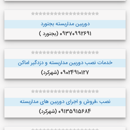
دوربین مداربسته بجنورد
09370992691 (بجنورد )
خدمات نصب دوربین مداربسته و دزدگیر اماکن
09024910127 (شهرکرد)
نصب ،فروش و اجرای دوربین های مداربسته
09135915684 (شهرکرد)