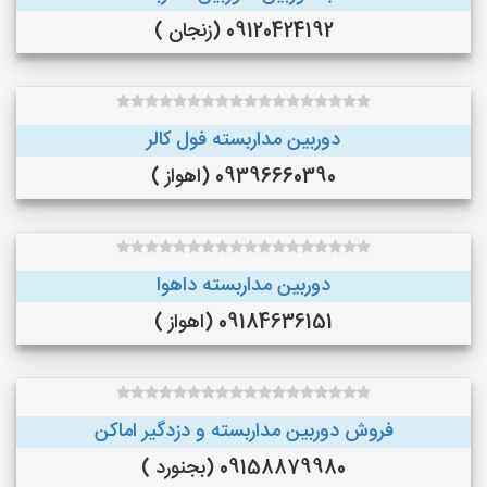
09120424192 (زنجان )
دوربین مداربسته فول کالر
09396660390 (اهواز )
دوربین مداربسته داهوا
09184636151 (اهواز )
فروش دوربین مداربسته و دزدگیر اماکن
09158879980 (بجنورد )