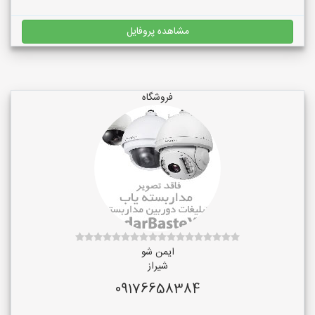
مشاهده پروفایل
فروشگاه
ایمن شو
شیراز
09176658384