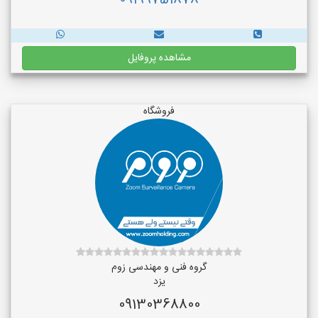
09199751878
مشاهده پروفایل
فروشگاه
گروه فنی و مهندسی زوم
یزد
09130368800