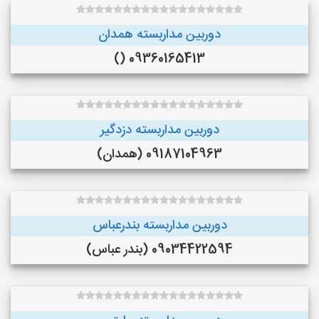
دوربین مداربسته همدان
09360165413 ()
دوربین مداربسته دزدگیر
09187104963 (همدان)
دوربین مداربسته بندرعباس
09034422594 (بندر عباس)