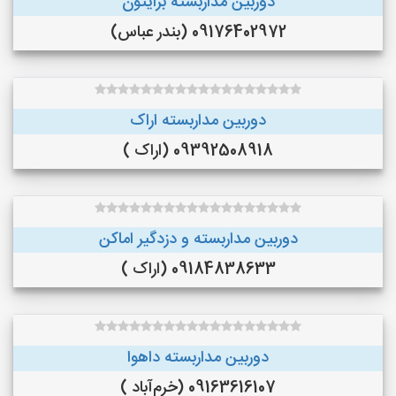
دوربین مداربسته برایتون
09176402972 (بندر عباس)
دوربین مداربسته اراک
09392508918 (اراک )
دوربین مداربسته و دزدگیر اماکن
09184838633 (اراک )
دوربین مداربسته داهوا
09163616107 (خرم‌آباد )