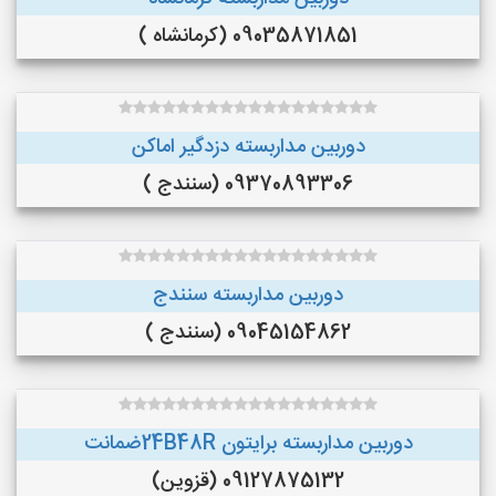
09035871851 (کرمانشاه )
دوربین مداربسته دزدگیر اماکن
09370893306 (سنندج )
دوربین مداربسته سنندج
09045154862 (سنندج )
دوربین مداربسته برایتون 24B48Rضمانت
09127875132 (قزوین)