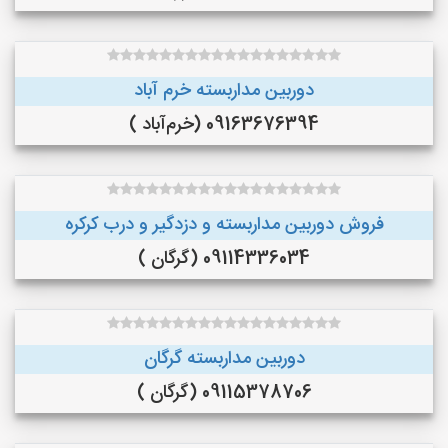
دوربین مداربسته خرم آباد
09163676394 (خرم‌آباد )
فروش دوربین مداربسته و دزدگیر و درب کرکره
09114336034 (گرگان )
دوربین مداربسته گرگان
09115378706 (گرگان )