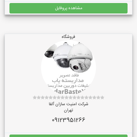
مشاهده پروفایل
فروشگاه
شرکت امنیت سازان آلفا
تهران
09123951266