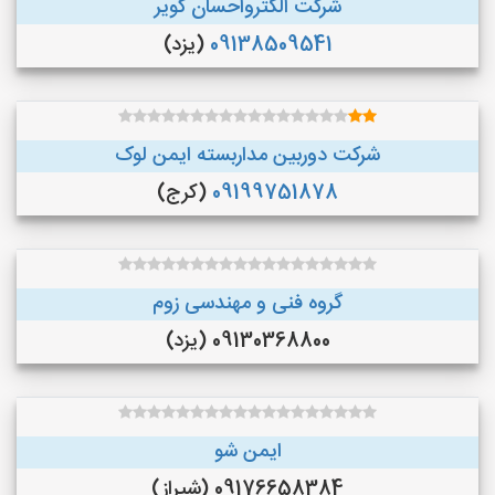
شرکت الکترواحسان کویر
09138509541
(یزد)
شرکت دوربین مداربسته ایمن لوک
09199751878
(کرج)
گروه فنی و مهندسی زوم
09130368800 (یزد)
ایمن شو
09176658384 (شیراز)