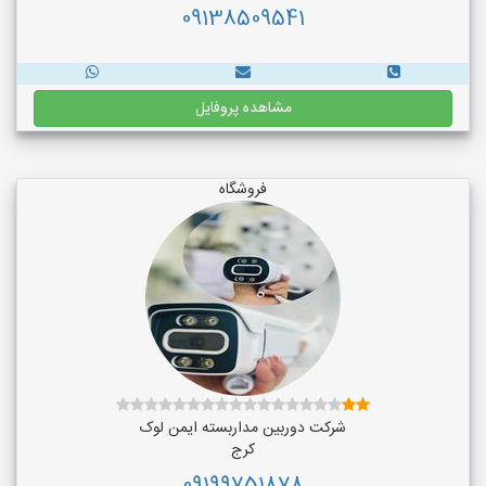
09138509541
مشاهده پروفایل
فروشگاه
شرکت دوربین مداربسته ایمن لوک
کرج