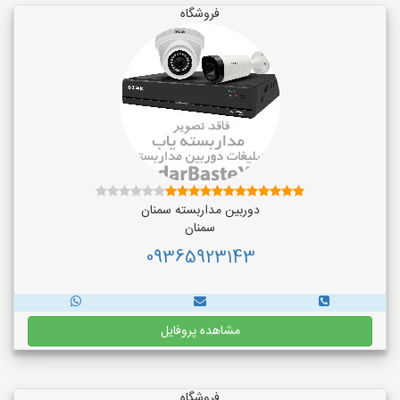
فروشگاه
دوربین مداربسته سمنان
سمنان
09365923143
مشاهده پروفایل
فروشگاه