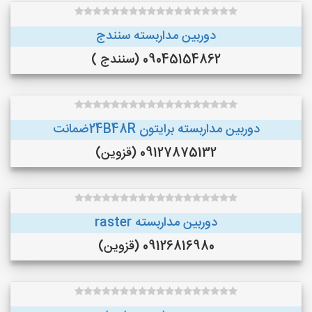
دوربین مداربسته سنندج
09045154862 (سنندج )
دوربین مداربسته برایتون 24B48Rضمانت
09127875132 (قزوین)
دوربین مداربسته raster
09126816980 (قزوین)