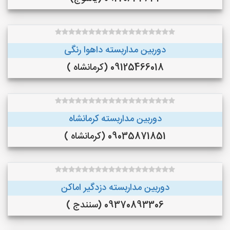
دوربین مداربسته داهوا رنگی
09125466018 (کرمانشاه )
دوربین مداربسته کرمانشاه
09035871851 (کرمانشاه )
دوربین مداربسته دزدگیر اماکن
09370893306 (سنندج )