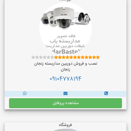
نصب و فروش دوربین مداربسته زنجان
زنجان
09104778194
مشاهده پروفایل
فروشگاه