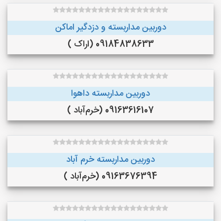
دوربین مداربسته و دزدگیر اماکن
09184838633 (اراک )
دوربین مداربسته داهوا
09163616107 (خرم‌آباد )
دوربین مداربسته خرم آباد
09163676394 (خرم‌آباد )