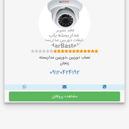
نصاب دوربین ،دوربین مداربسته
زنجان
09120424192
مشاهده پروفایل