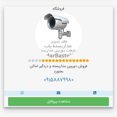
فروشگاه
فروش دوربین مداربسته و دزدگیر اماکن
بجنورد
09158879980
مشاهده پروفایل