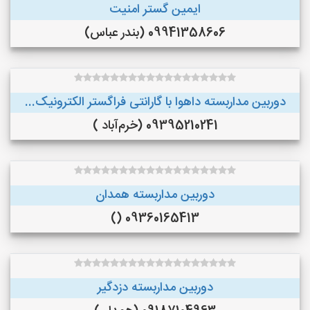
ایمین گستر امنیت
09941358606 (بندر عباس)
دوربین مداربسته داهوا با گارانتی فراگستر الکترونیک...
09395210241 (خرم‌آباد )
دوربین مداربسته همدان
09360165413 ()
دوربین مداربسته دزدگیر