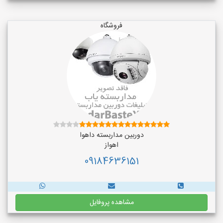
فروشگاه
دوربین مداربسته داهوا
اهواز
09184636151
مشاهده پروفایل