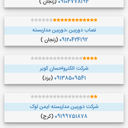
09104778194
(زنجان )
نصاب دوربین ،دوربین مداربسته
09120424192
(زنجان )
شرکت الکترواحسان کویر
09138509541
(یزد)
شرکت دوربین مداربسته ایمن لوک
09199751878
(کرج)