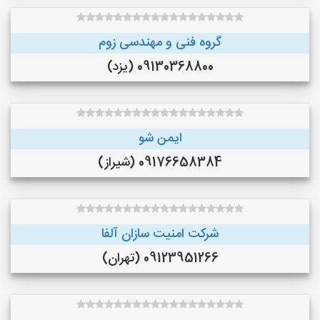
گروه فنی و مهندسی زوم
09130368800 (یزد)
ایمن شو
09176658384 (شیراز)
شرکت امنیت سازان آلفا
09123951266 (تهران)