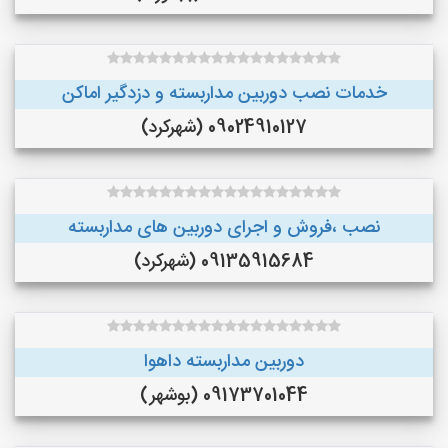
خدمات نصب دوربین مداربسته و دزدگیر اماکن
09024910127 (شهرکرد)
نصب ،فروش و اجرای دوربین های مداربسته
09135915684 (شهرکرد)
دوربین مداربسته داهوا
09173701044 (بوشهر)