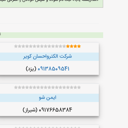
«مداربسته یاب» ثبت نام نموده و سپس خودتان را معرفی کنید.
شرکت الکترواحسان کویر
09138509541
(یزد)
ایمن شو
09176658384 (شیراز)