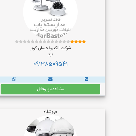
شرکت الکترواحسان کویر
یزد
09138509541
مشاهده پروفایل
فروشگاه