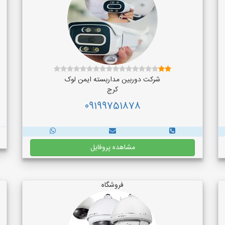
شرکت دوربین مداربسته ایمن لوک
کرج
09199751878
مشاهده پروفایل
فروشگاه