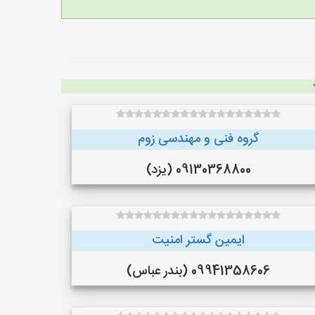
گروه فنی و مهندسی زوم
09130368800 (یزد)
ایمین گستر امنیت
09941358606 (بندر عباس)