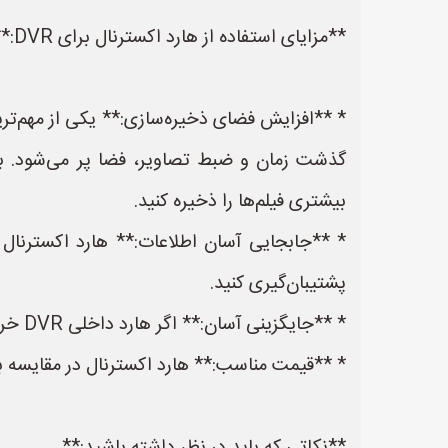
**مزایای استفاده از هارد اکسترنال برای DVR:**
گذشت زمان و ضبط تصاویر، فضا پر می‌شود. با 
بیشتری فیلم‌ها را ذخیره کنید.
* **جابجایی آسان اطلاعات:** هارد اکسترنال ر
پشتیبان‌گیری کنید.
* **جایگزینی آسان:** اگر هارد داخلی DVR خراب شود، می‌توانید به راحتی هارد اکسترنال را جایگزین آن کنید.
* **قیمت مناسب:** هارد اکسترنال در مقایسه با خرید DVR جدید با ظرفیت بالاتر، معمولاً گزینه مقرون‌ب