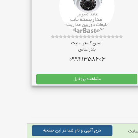
ایمین گستر امنیت
بندر عباس
09941358606
مشاهده پروفایل
درج آگهی و نام شما در این صفحه
سایت