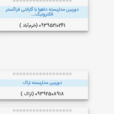
دوربین مداربسته داهوا با گارانتی فراگستر
الکترونیک...
09395210241 (خرم‌آباد )
دوربین مداربسته اراک
09392508918 (اراک )