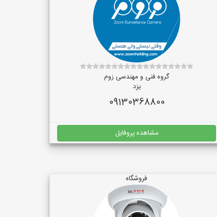
گروه فنی و مهندسی زوم
یزد
09130368800
مشاهده پروفایل
فروشگاه