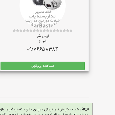
ایمن شو
شیراز
09176658384
مشاهده پروفایل
اگر شما به کار خرید و فروش دوربین مداربسته،دزدگیر و لو