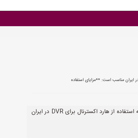
بله، استفاده از هارد اکسترنال برای DVR در ایران کاملاً امکان‌پذیر و رایج است. دلایل متعددی وجود دارد که استفاده از هارد اکسترنال برای DVR در ایران