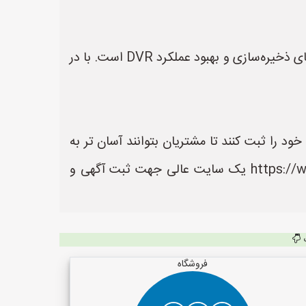
**در نهایت، استفاده از هارد اکسترنال برای DVR در ایران یک راه حل عملی و مقرون‌به‌صرفه برای افزایش فضای ذخیره‌سازی و بهبود عملکرد DVR است. با در
ود را ثبت کنند تا مشتریان بتوانند آسان تر به
اطلاعات و محصولات آنها دسترسی داشته باشند. سایت مداربسته یاب به نشانی https://www.MadarbasteYab.ir یک سایت عالی جهت ثبت آگهی و
فروشگاه