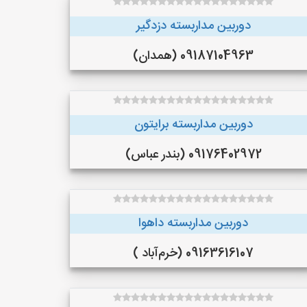
دوربین مداربسته دزدگیر
09187104963 (همدان)
دوربین مداربسته برایتون
09176402972 (بندر عباس)
دوربین مداربسته داهوا
09163616107 (خرم‌آباد )