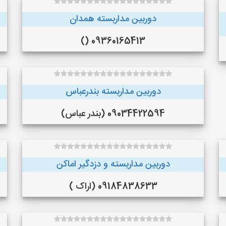
دوربین مداربسته همدان
09360165413 ()
دوربین مداربسته بندرعباس
09034422594 (بندر عباس)
دوربین مداربسته و دزدگیر اماکن
09184838633 (اراک )