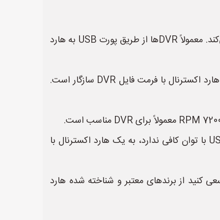
* **سازگاری:** قبل از خرید هارد اکسترنال، مطمئن شوید که DVR شما از اتصال هارد اکسترنال پشتیبانی می‌کند. معمولاً DVRها از طریق پورت USB به هارد
* **فرمت فایل:** DVRها معمولاً از فرمت فایل خاصی برای ذخیره فیلم‌ها استفاده می‌کنند. مطمئن شوید که هارد اکسترنال با فرمت فایل DVR سازگار است.
* **برق:** برخی از هارد اکسترنال‌ها برای کار کردن به منبع تغذیه جداگانه نیاز دارند. اگر DVR شما پورت USB با توان کافی ندارد، به یک هارد اکسترنال با
عی کنید از برندهای معتبر و شناخته شده هارد