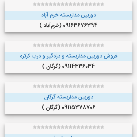
دوربین مداربسته خرم آباد
09163676394 (خرم‌آباد )
فروش دوربین مداربسته و دزدگیر و درب کرکره
09114336034 (گرگان )
دوربین مداربسته گرگان
09115378706 (گرگان )