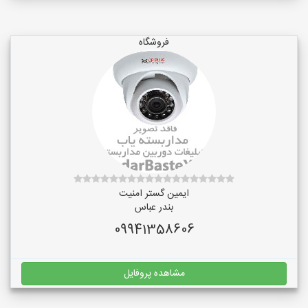
فروشگاه
ایمین گستر امنیت
بندر عباس
09941358606
مشاهده پروفایل