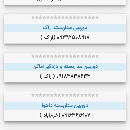
دوربین مداربسته اراک
09392508918 (اراک )
دوربین مداربسته و دزدگیر اماکن
09184838633 (اراک )
دوربین مداربسته داهوا
09163616107 (خرم‌آباد )