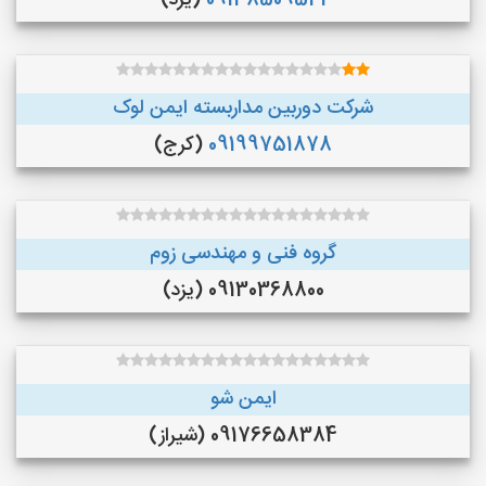
09138509541
(یزد)
شرکت دوربین مداربسته ایمن لوک
09199751878
(کرج)
گروه فنی و مهندسی زوم
09130368800 (یزد)
ایمن شو
09176658384 (شیراز)