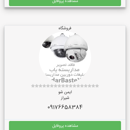
مشاهده پروفایل
فروشگاه
ایمن شو
شیراز
09176658384
مشاهده پروفایل