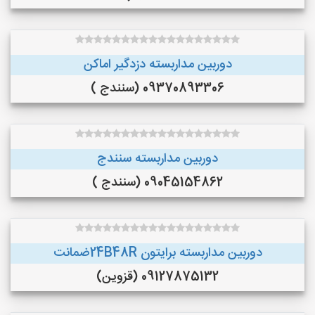
دوربین مداربسته دزدگیر اماکن
09370893306 (سنندج )
دوربین مداربسته سنندج
09045154862 (سنندج )
دوربین مداربسته برایتون 24B48Rضمانت
09127875132 (قزوین)