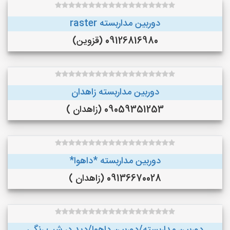
دوربین مداربسته raster
09126816980 (قزوین)
دوربین مداربسته زاهدان
09059351253 (زاهدان )
دوربین مداربسته *داهوا*
09136670028 (زاهدان )