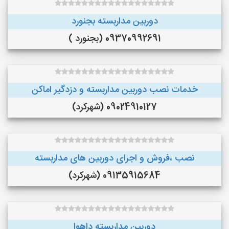
دوربین مداربسته بجنورد
09370992691 (بجنورد )
خدمات نصب دوربین مداربسته و دزدگیر اماکن
09024910127 (شهرکرد)
نصب ،فروش و اجرای دوربین های مداربسته
09135915684 (شهرکرد)
دوربین مداربسته داهوا