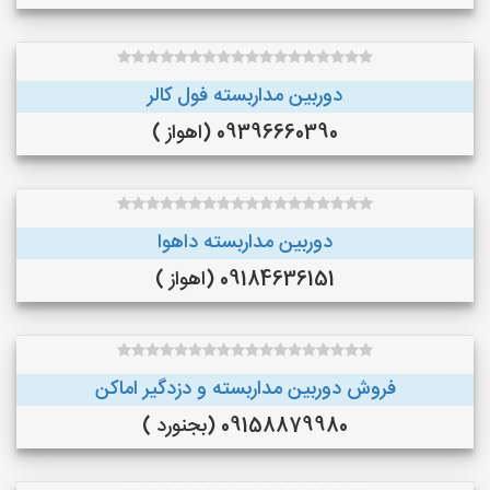
دوربین مداربسته فول کالر
09396660390 (اهواز )
دوربین مداربسته داهوا
09184636151 (اهواز )
فروش دوربین مداربسته و دزدگیر اماکن
09158879980 (بجنورد )