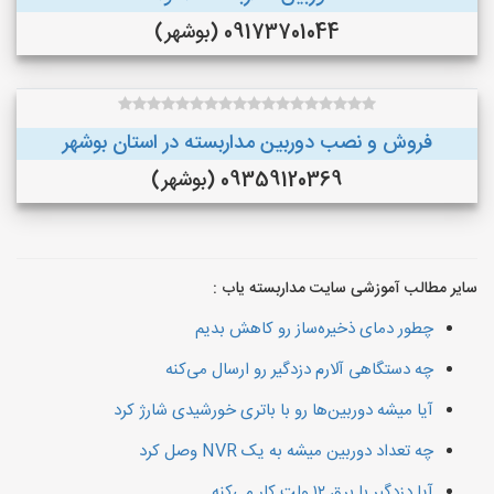
09173701044 (بوشهر)
فروش و نصب دوربین مداربسته در استان بوشهر
09359120369 (بوشهر)
سایر مطالب آموزشی سایت مداربسته یاب :
چطور دمای ذخیره‌ساز رو کاهش بدیم
چه دستگاهی آلارم دزدگیر رو ارسال می‌کنه
آیا میشه دوربین‌ها رو با باتری خورشیدی شارژ کرد
چه تعداد دوربین میشه به یک NVR وصل کرد
آیا دزدگیر با برق ۱۲ ولت کار می‌کنه