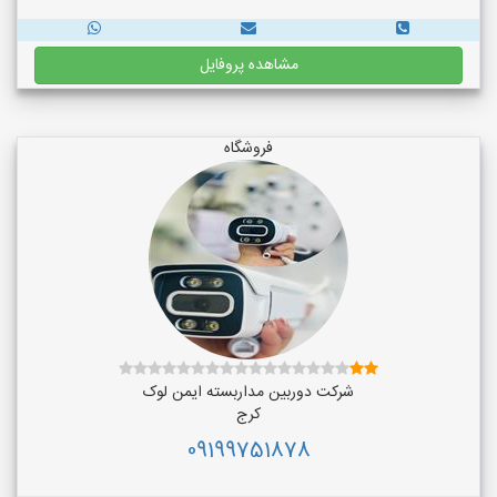
مشاهده پروفایل
فروشگاه
شرکت دوربین مداربسته ایمن لوک
کرج
09199751878