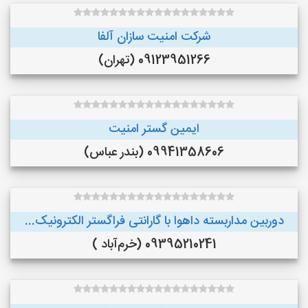
شرکت امنیت سازان آلفا
09123951266 (تهران)
ایمین گستر امنیت
09941358606 (بندر عباس)
دوربین مداربسته داهوا با گارانتی فراگستر الکترونیک...
09395210241 (خرم‌آباد )