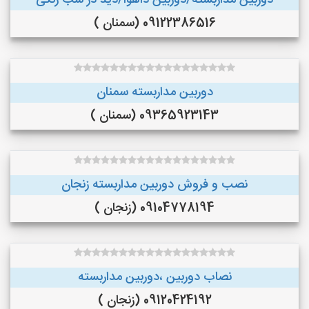
دوربین مداربسته/دوربین داهوا/دید در شب رنگی
09122386516 (سمنان )
دوربین مداربسته سمنان
09365923143 (سمنان )
نصب و فروش دوربین مداربسته زنجان
09104778194 (زنجان )
نصاب دوربین ،دوربین مداربسته
09120424192 (زنجان )