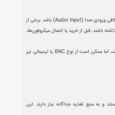
* **تعداد ورودی صدا:** مهم‌ترین نکته این است که دستگاه DVR شما باید از نظر سخت‌افزاری دارای تعداد کافی ورودی صدا (Audio Input) باشد. برخی از
ر حالی که مدل‌های پیشرفته‌تر ممکن است 4، 8 یا حتی 16 ورودی صدا داشته باشند. قبل از خرید یا اتصال میکروفون‌ها،
* **نوع ورودی صدا:** نوع ورودی صدا نیز مهم است. معمولاً ورودی صداها از نوع RCA (فیش AV) هستند، اما ممکن است از نوع BNC یا ترمینالی نیز
ویت‌کننده داخلی هستند و به منبع تغذیه جداگانه نیاز دارند. این