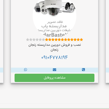
نصب و فروش دوربین مداربسته زنجان
زنجان
09104778194
مشاهده پروفایل