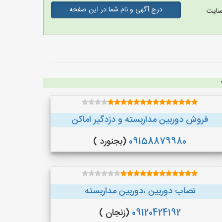
درج آگهی و نام شما در این صفحه
سایت
فروش دوربین مداربسته و دزدگیر اماکن
09158879980
(بجنورد )
نصاب دوربین ،دوربین مداربسته
09120424192
(زنجان )