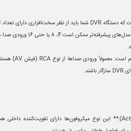
DVRها فقط یک ورودی صدا دارند، د
شند.
* **میکروفون‌های فعال (Active Microphones):** این نوع میکروفون‌ها دارای تق