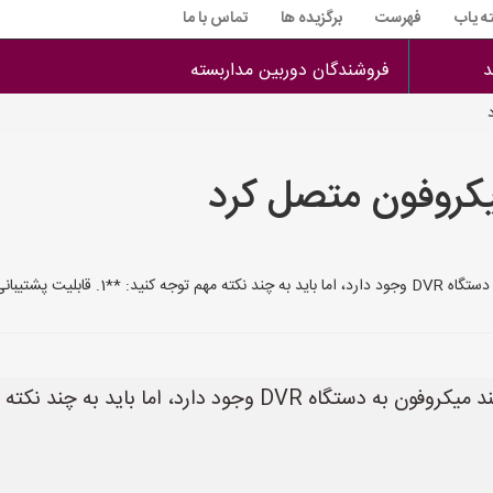
ه یاب
فهرست
برگزیده ها
تماس با ما
د
فروشندگان دوربین مداربسته
عداد ورودی صدا:** م
رد، اما باید به چند نکته مهم توجه کنید: