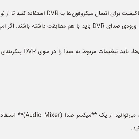
 DVR استفاده کنید تا از نویز و افت کیفیت صدا جلوگیری شود.
* **توجه به امپدانس:** امپدانس میکروفون و ورودی صدای DVR باید ب
* **تنظیمات DVR:** پس از 
* اگر DVR شما تعداد کافی و