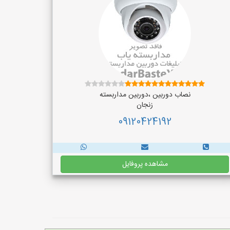
نصاب دوربین ،دوربین مداربسته
زنجان
09120424192
مشاهده پروفایل