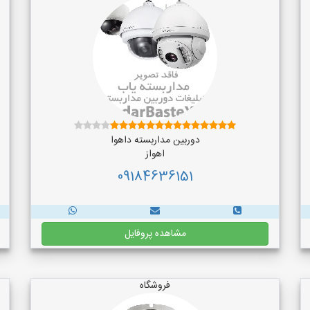
دوربین مداربسته داهوا
اهواز
09184636151
مشاهده پروفایل
فروشگاه