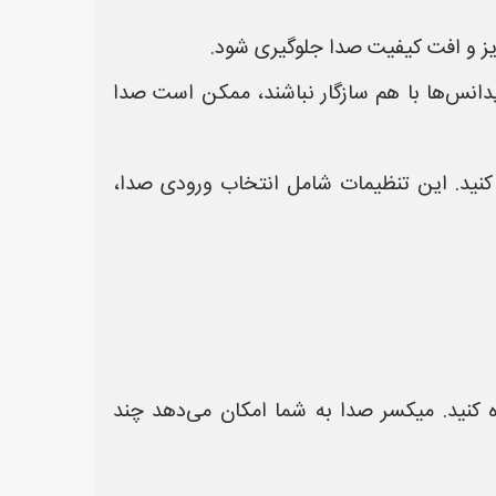
ا هم مطابقت داشته باشند. اگر امپدانس‌ها با هم سازگار نباشند، ممکن است صدا
اتصال میکروفون‌ها، باید تنظیمات مربوط به صدا را در منوی DVR پیکربندی کنید. این تنظیمات شامل انتخاب ورودی صدا،
رودی صدا ندارد، می‌توانید از یک **میکسر صدا (Audio Mixer)** استفاده کنید. میکسر صدا به شما امکان می‌دهد چند