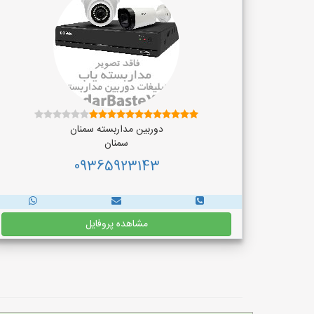
دوربین مداربسته سمنان
سمنان
09365923143
مشاهده پروفایل