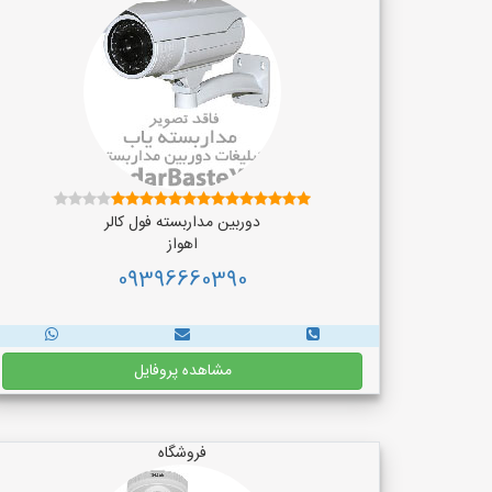
دوربین مداربسته فول کالر
اهواز
09396660390
مشاهده پروفایل
فروشگاه