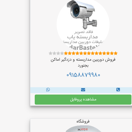
فروش دوربین مداربسته و دزدگیر اماکن
بجنورد
09158879980
مشاهده پروفایل
فروشگاه