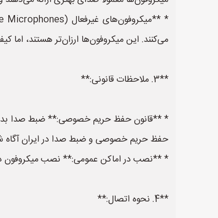
میکروفون‌ها معمولاً صدای بهتری ارائه می‌دهند 
می‌کنند. این میکروفون‌ها ارزان‌تر هستند، اما ک
**3. ملاحظات قانونی:**
* **قانون حفظ حریم خصوصی:** ضبط صدا بدون اط
حفظ حریم خصوصی و ضبط صدا در ایران آگاه شوی
* **نصب در اماکن عمومی:** نصب میکروفون در اما
**4. نحوه اتصال:**