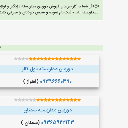
اگر شما به کار خرید و فروش دوربین مداربسته،دزدگیر و لو
«مداربسته یاب» ثبت نام نموده و سپس خودتان را معرفی کنید.
دوربین مداربسته فول کالر
09396660390
(اهواز )
دوربین مداربسته سمنان
09365923143
(سمنان )