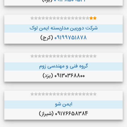
09138509541
(یزد)
شرکت دوربین مداربسته ایمن لوک
09199751878
(کرج)
گروه فنی و مهندسی زوم
09130368800 (یزد)
ایمن شو
09176658384 (شیراز)