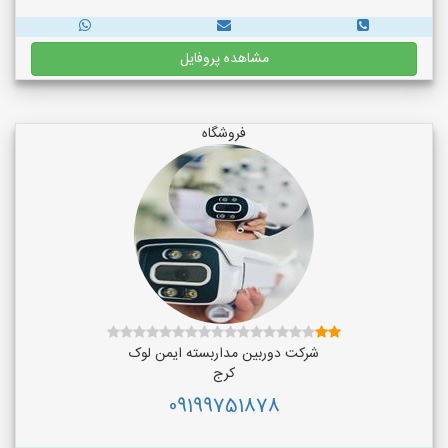
مشاهده پروفایل
فروشگاه
شرکت دوربین مداربسته ایمن لوک
کرج
09199751878