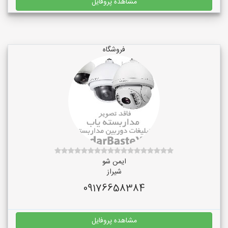
مشاهده پروفایل
فروشگاه
ایمن شو
شیراز
09176658384
مشاهده پروفایل