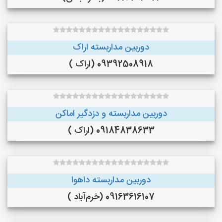
دوربین مداربسته اراک
09392508918 (اراک )
دوربین مداربسته و دزدگیر اماکن
09184838633 (اراک )
دوربین مداربسته داهوا
09163616107 (خرم‌آباد )