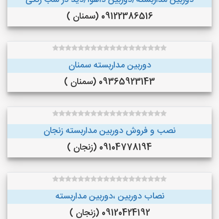
دوربین مداربسته/دوربین داهوا/دید در شب رنگی
09122386516 (سمنان )
دوربین مداربسته سمنان
09365923143 (سمنان )
نصب و فروش دوربین مداربسته زنجان
09104778194 (زنجان )
نصاب دوربین ،دوربین مداربسته
09120424192 (زنجان )