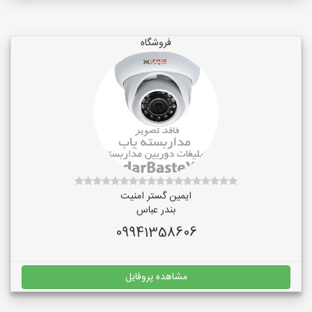
فروشگاه
ایمین گستر امنیت
بندر عباس
09941358606
مشاهده پروفایل