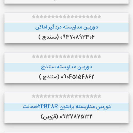
دوربین مداربسته دزدگیر اماکن
09370893306 (سنندج )
دوربین مداربسته سنندج
09045154862 (سنندج )
دوربین مداربسته برایتون 24B48Rضمانت
09127875132 (قزوین)