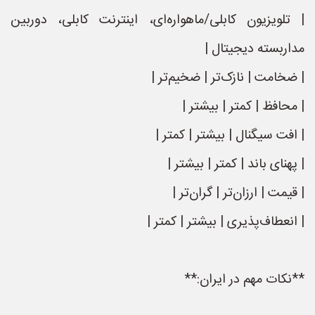
| تلویزیون کابلی/ماهواره‌ای، اینترنت کابلی، دوربین
مداربسته دیجیتال |
| ضخامت | نازک‌تر | ضخیم‌تر |
| محافظ | کمتر | بیشتر |
| افت سیگنال | بیشتر | کمتر |
| پهنای باند | کمتر | بیشتر |
| قیمت | ارزان‌تر | گران‌تر |
| انعطاف‌پذیری | بیشتر | کمتر |
**نکات مهم در ایران:**