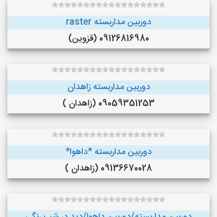
دوربین مداربسته raster
09126816980 (قزوین)
دوربین مداربسته زاهدان
09059351253 (زاهدان )
دوربین مداربسته *داهوا*
09136670028 (زاهدان )