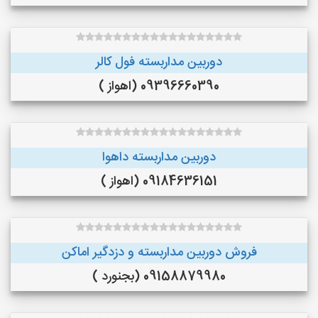
دوربین مداربسته فول کالر
09396660390 (اهواز )
دوربین مداربسته داهوا
09184636151 (اهواز )
فروش دوربین مداربسته و دزدگیر اماکن
09158879980 (بجنورد )