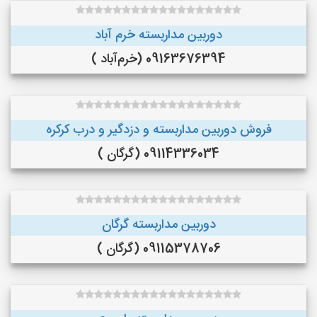
دوربین مداربسته خرم آباد
09163676394 (خرم‌آباد )
فروش دوربین مداربسته و دزدگیر و درب کرکره
09114336034 (گرگان )
دوربین مداربسته گرگان
09115378706 (گرگان )