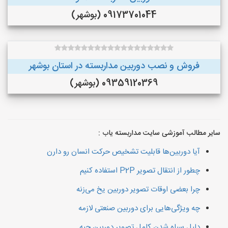
09173701044 (بوشهر)
فروش و نصب دوربین مداربسته در استان بوشهر
09359120369 (بوشهر)
سایر مطالب آموزشی سایت مداربسته یاب :
آیا دوربین‌ها قابلیت تشخیص حرکت انسان رو دارن
چطور از انتقال تصویر P2P استفاده کنیم
چرا بعضی اوقات تصویر دوربین یخ می‌زنه
چه ویژگی‌هایی برای دوربین صنعتی لازمه
دلیل سیاه شدن کامل تصویر دوربین چیه