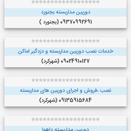
دوربین مداربسته بجنورد
09370992691 (بجنورد )
خدمات نصب دوربین مداربسته و دزدگیر اماکن
09024910127 (شهرکرد)
نصب ،فروش و اجرای دوربین های مداربسته
09135915684 (شهرکرد)
دوربین مداربسته داهوا