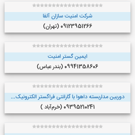
شرکت امنیت سازان آلفا
09123951266 (تهران)
ایمین گستر امنیت
09941358606 (بندر عباس)
دوربین مداربسته داهوا با گارانتی فراگستر الکترونیک...
09395210241 (خرم‌آباد )