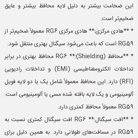
این ضخامت بیشتر به دلیل لایه محافظ بیشتر و عایق
ضخیم‌تر است.
* **هادی مرکزی:** هادی مرکزی RG6 معمولاً ضخیم‌تر از
RG59 است که باعث می‌شود سیگنال بهتری منتقل شود.
* **محافظ (Shielding):** RG6 محافظ بهتری در برابر
تداخلات الکترومغناطیسی (EMI) و تداخلات رادیویی
(RFI) دارد. این محافظ معمولاً شامل یک یا دو لایه فویل
آلومینیومی و یک لایه بافته شده مسی یا آلومینیومی است.
RG59 معمولاً محافظ کمتری دارد.
* **افت سیگنال:** RG6 افت سیگنال کمتری نسبت به
RG59 در مسافت‌های طولانی دارد. به همین دلیل برای