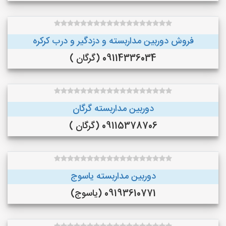
فروش دوربین مداربسته و دزدگیر و درب کرکره
09114336034 (گرگان )
دوربین مداربسته گرگان
09115378706 (گرگان )
دوربین مداربسته یاسوج
09193610771 (یاسوج)