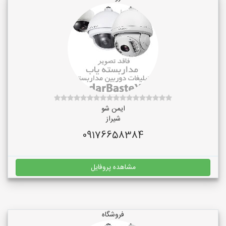
ایمن شو
شیراز
09176658384
مشاهده پروفایل
فروشگاه