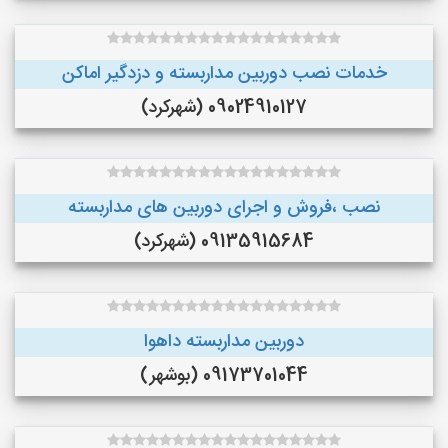
خدمات نصب دوربین مداربسته و دزدگیر اماکن
09024910127 (شهرکرد)
نصب ،فروش و اجرای دوربین های مداربسته
09135915684 (شهرکرد)
دوربین مداربسته داهوا
09173701044 (بوشهر)