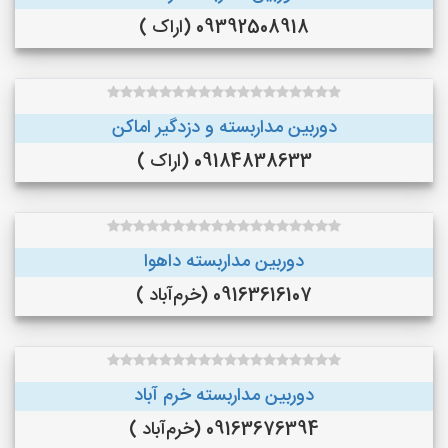
09392508918 (اراک )
دوربین مداربسته و دزدگیر اماکن
09184838633 (اراک )
دوربین مداربسته داهوا
09163616107 (خرم‌آباد )
دوربین مداربسته خرم آباد
09163676394 (خرم‌آباد )