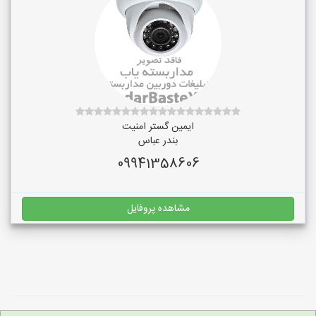
ایمین گستر امنیت
بندر عباس
09941358606
مشاهده پروفایل