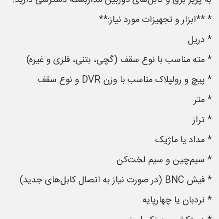
به پریز برق و کابل‌های دوربین مداربسته دسترسی دارید.
* **ابزار و تجهیزات مورد نیاز:**
* دریل
* مته مناسب با نوع سقف (گچی، بتنی، فلزی و غیره)
* پیچ و رولپلاک مناسب با وزن DVR و نوع سقف
* متر
* تراز
* مداد یا ماژیک
* سیم‌چین و سیم لخت‌کن
* فیش BNC (در صورت نیاز به اتصال کابل‌های جدید)
* نردبان یا چهارپایه