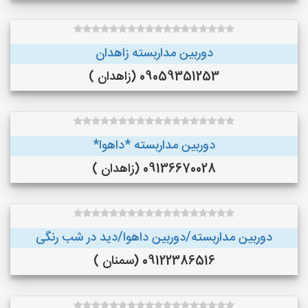
دوربین مداربسته زاهدان
09059351253 (زاهدان )
دوربین مداربسته *داهوا*
09136670028 (زاهدان )
دوربین مداربسته/دوربین داهوا/دید در شب رنگی
09122386516 (سمنان )