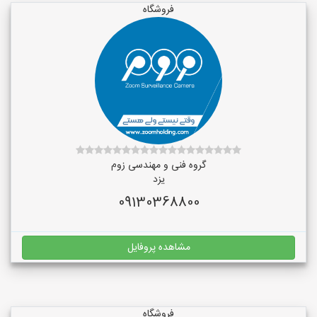
فروشگاه
گروه فنی و مهندسی زوم
یزد
09130368800
مشاهده پروفایل
فروشگاه