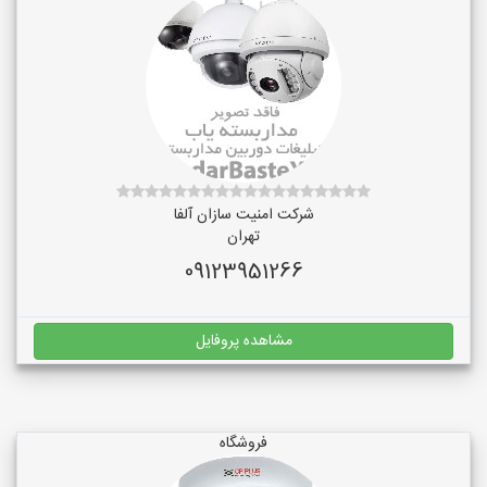
شرکت امنیت سازان آلفا
تهران
09123951266
مشاهده پروفایل
فروشگاه