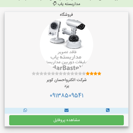
مداربسته یاب
فروشگاه
شرکت الکترواحسان کویر
یزد
09138509541
مشاهده پروفایل