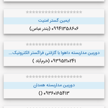
ایمین گستر امنیت
09941358606 (بندر عباس)
دوربین مداربسته داهوا با گارانتی فراگستر الکترونیک...
09395210241 (خرم‌آباد )
دوربین مداربسته همدان
09360165413 ()