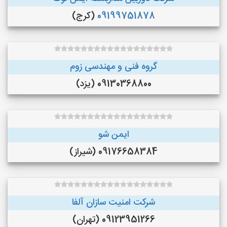
09199751878
(کرج)
گروه فنی و مهندسی زوم
09130368800 (یزد)
ایمن شو
09176658384 (شیراز)
شرکت امنیت سازان آلفا
09123951266 (تهران)