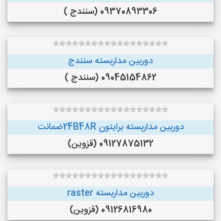
09370893306 (سنندج )
دوربین مداربسته سنندج
09045154862 (سنندج )
دوربین مداربسته برایتون 24B48Rضمانت
09127875132 (قزوین)
دوربین مداربسته raster
09126816980 (قزوین)