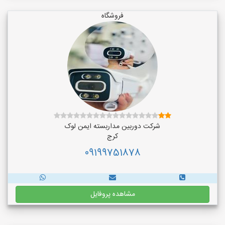
فروشگاه
شرکت دوربین مداربسته ایمن لوک
کرج
09199751878
مشاهده پروفایل