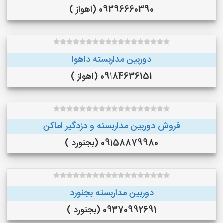
09396660390 (اهواز )
دوربین مداربسته داهوا
09184636151 (اهواز )
فروش دوربین مداربسته و دزدگیر اماکن
09158879980 (بجنورد )
دوربین مداربسته بجنورد
09370992691 (بجنورد )