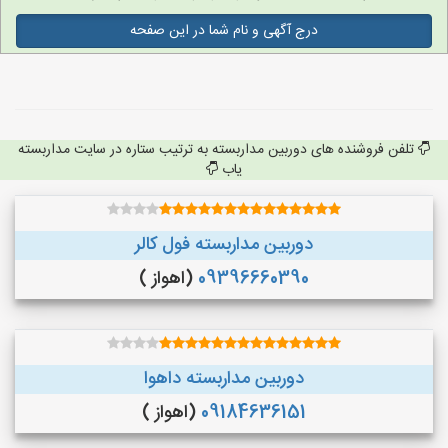
درج آگهی و نام شما در این صفحه
تلفن فروشنده های دوربین مداربسته به ترتیب ستاره در سایت مداربسته
یاب
دوربین مداربسته فول کالر
09396660390
(اهواز )
دوربین مداربسته داهوا
09184636151
(اهواز )