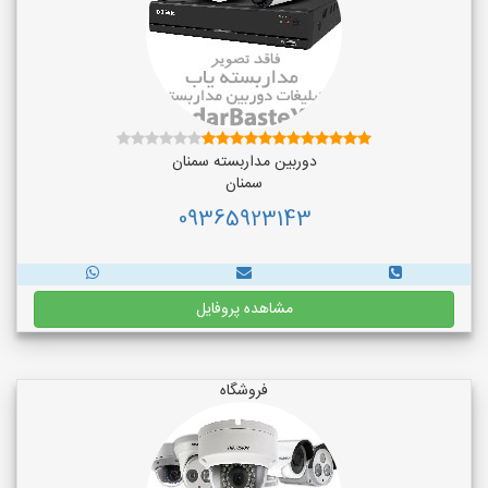
دوربین مداربسته سمنان
سمنان
09365923143
مشاهده پروفایل
فروشگاه