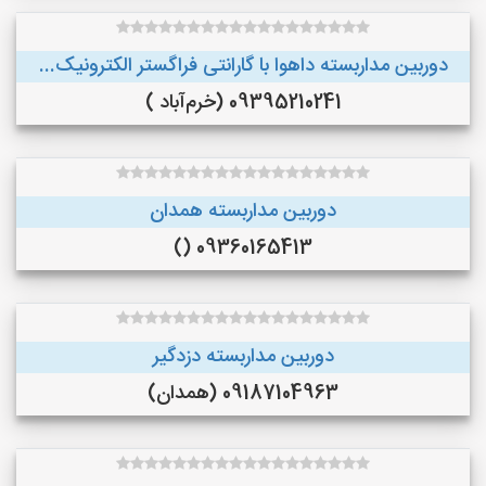
دوربین مداربسته داهوا با گارانتی فراگستر الکترونیک...
09395210241 (خرم‌آباد )
دوربین مداربسته همدان
09360165413 ()
دوربین مداربسته دزدگیر
09187104963 (همدان)