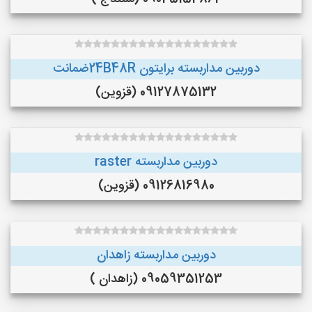
دوربین مداربسته برایتون 24B48Rضمانت
09127875132 (قزوین)
دوربین مداربسته raster
09126816980 (قزوین)
دوربین مداربسته زاهدان
09059351253 (زاهدان )