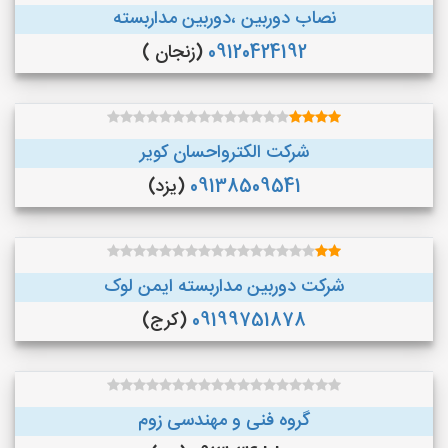
نصاب دوربین ،دوربین مداربسته
09120424192
(زنجان )
شرکت الکترواحسان کویر
09138509541
(یزد)
شرکت دوربین مداربسته ایمن لوک
09199751878
(کرج)
گروه فنی و مهندسی زوم