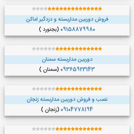
فروش دوربین مداربسته و دزدگیر اماکن
09158879980
(بجنورد )
دوربین مداربسته سمنان
09365923143
(سمنان )
نصب و فروش دوربین مداربسته زنجان
09104778194
(زنجان )