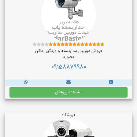
فروش دوربین مداربسته و دزدگیر اماکن
بجنورد
09158879980
مشاهده پروفایل
فروشگاه