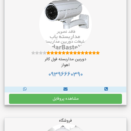
دوربین مداربسته فول کالر
اهواز
09396660390
مشاهده پروفایل
فروشگاه