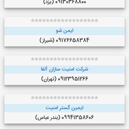
09130368800 (یزد)
ایمن شو
09176658384 (شیراز)
شرکت امنیت سازان آلفا
09123951266 (تهران)
ایمین گستر امنیت
09941358606 (بندر عباس)