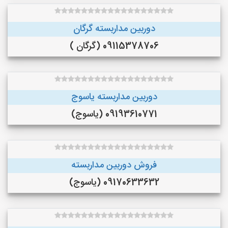
دوربین مداربسته گرگان
09115378706 (گرگان )
دوربین مداربسته یاسوج
09193610771 (یاسوج)
فروش دوربین مداربسته
09170633632 (یاسوج)