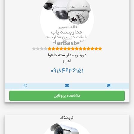
دوربین مداربسته داهوا
اهواز
09184636151
مشاهده پروفایل
فروشگاه