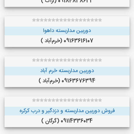
09184838633 (اراک )
دوربین مداربسته داهوا
09163616107 (خرم‌آباد )
دوربین مداربسته خرم آباد
09163676394 (خرم‌آباد )
فروش دوربین مداربسته و دزدگیر و درب کرکره
09114336034 (گرگان )