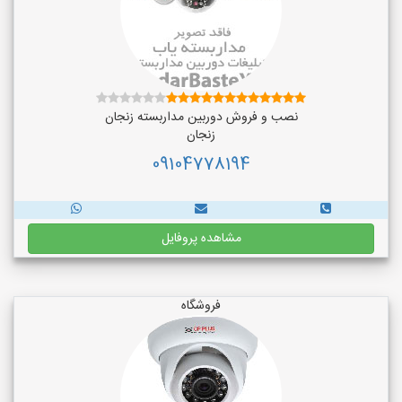
نصب و فروش دوربین مداربسته زنجان
زنجان
09104778194
مشاهده پروفایل
فروشگاه