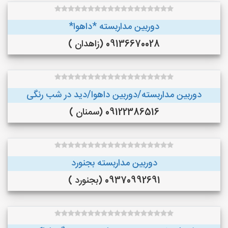
دوربین مداربسته *داهوا*
09136670028 (زاهدان )
دوربین مداربسته/دوربین داهوا/دید در شب رنگی
09122386516 (سمنان )
دوربین مداربسته بجنورد
09370992691 (بجنورد )