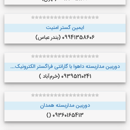
ایمین گستر امنیت
09941358606 (بندر عباس)
دوربین مداربسته داهوا با گارانتی فراگستر الکترونیک...
09395210241 (خرم‌آباد )
دوربین مداربسته همدان
09360165413 ()