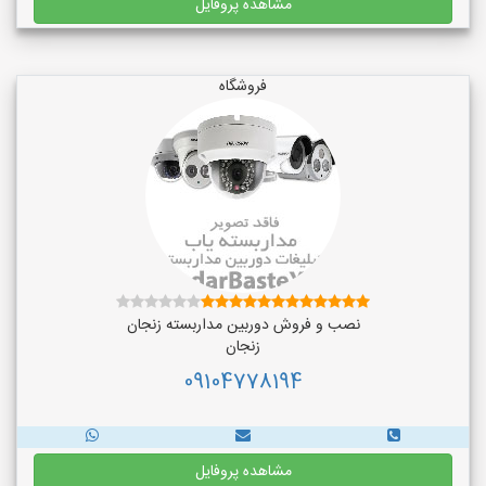
مشاهده پروفایل
فروشگاه
نصب و فروش دوربین مداربسته زنجان
زنجان
09104778194
مشاهده پروفایل