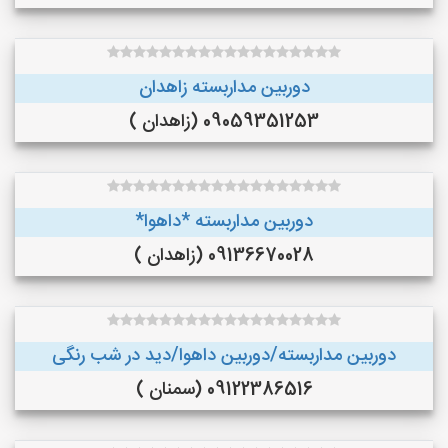
دوربین مداربسته زاهدان
09059351253 (زاهدان )
دوربین مداربسته *داهوا*
09136670028 (زاهدان )
دوربین مداربسته/دوربین داهوا/دید در شب رنگی
09122386516 (سمنان )