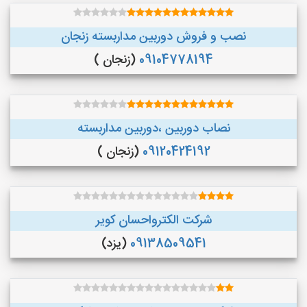
نصب و فروش دوربین مداربسته زنجان
09104778194
(زنجان )
نصاب دوربین ،دوربین مداربسته
09120424192
(زنجان )
شرکت الکترواحسان کویر
09138509541
(یزد)