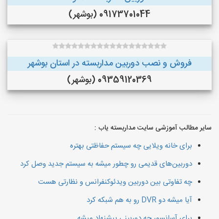
09173701044 (بوشهر)
فروش و نصب دوربین مداربسته در استان بوشهر
09359120369 (بوشهر)
سایر مطالب آموزشی سایت مداربسته یاب :
برای خانه ویلایی چه سیستم حفاظتی بهتره
دوربین‌های قدیمی رو چطور میشه به سیستم جدید وصل کرد
چه تفاوتی بین دوربین ویدئوکنفرانس و نظارتی هست
آیا میشه دو DVR رو به هم شبکه کرد
برای آسانسور چه دوربینی پیشنهاد میشه