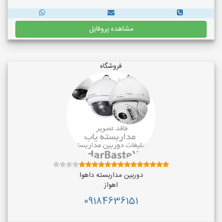
مشاهده پروفایل
فروشگاه
دوربین مداربسته داهوا
اهواز
09184636151