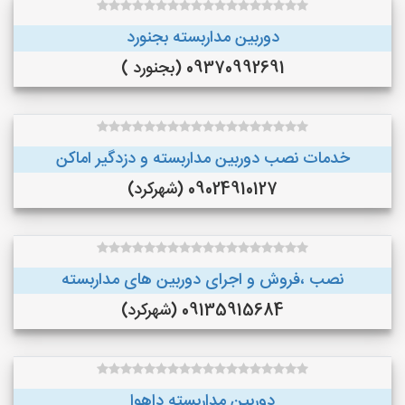
دوربین مداربسته بجنورد
09370992691 (بجنورد )
خدمات نصب دوربین مداربسته و دزدگیر اماکن
09024910127 (شهرکرد)
نصب ،فروش و اجرای دوربین های مداربسته
09135915684 (شهرکرد)
دوربین مداربسته داهوا