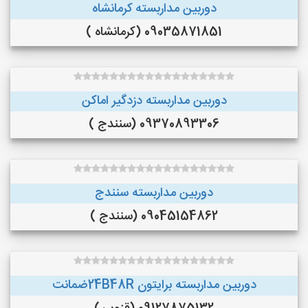
دوربین مداربسته کرمانشاه
09035871851 (کرمانشاه )
دوربین مداربسته دزدگیر اماکن
09370893306 (سنندج )
دوربین مداربسته سنندج
09045154862 (سنندج )
دوربین مداربسته برایتون 24B48Rضمانت