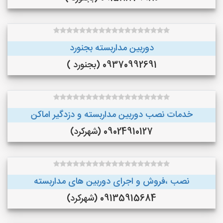
دوربین مداربسته بجنورد
09370992691 (بجنورد )
خدمات نصب دوربین مداربسته و دزدگیر اماکن
09024910127 (شهرکرد)
نصب ،فروش و اجرای دوربین های مداربسته
09135915684 (شهرکرد)