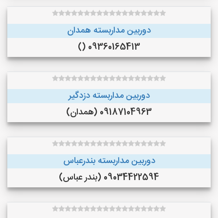
دوربین مداربسته همدان
09360165413 ()
دوربین مداربسته دزدگیر
09187104963 (همدان)
دوربین مداربسته بندرعباس
09034422594 (بندر عباس)