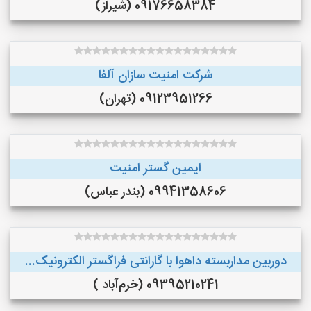
09176658384 (شیراز)
شرکت امنیت سازان آلفا
09123951266 (تهران)
ایمین گستر امنیت
09941358606 (بندر عباس)
دوربین مداربسته داهوا با گارانتی فراگستر الکترونیک...
09395210241 (خرم‌آباد )