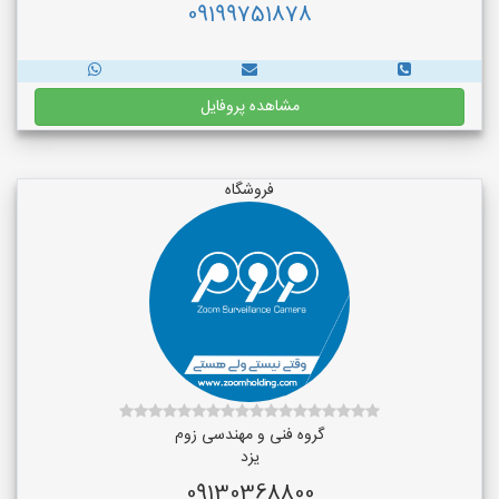
09199751878
مشاهده پروفایل
فروشگاه
گروه فنی و مهندسی زوم
یزد
09130368800