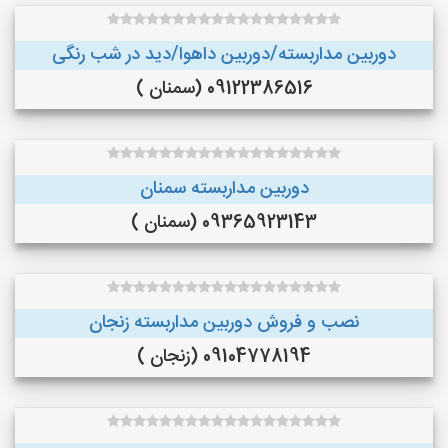
دوربین مداربسته/دوربین داهوا/دید در شب رنگی
09122386516 (سمنان )
دوربین مداربسته سمنان
09365923143 (سمنان )
نصب و فروش دوربین مداربسته زنجان
09104778194 (زنجان )