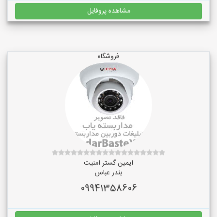
مشاهده پروفایل
فروشگاه
ایمین گستر امنیت
بندر عباس
09941358606