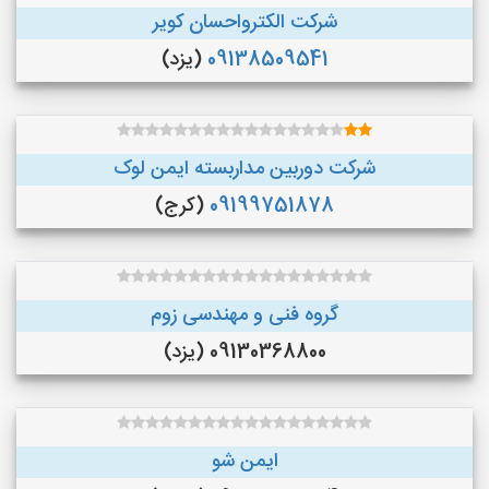
شرکت الکترواحسان کویر
09138509541
(یزد)
شرکت دوربین مداربسته ایمن لوک
09199751878
(کرج)
گروه فنی و مهندسی زوم
09130368800 (یزد)
ایمن شو