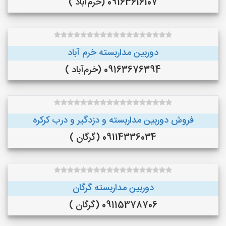
09163616107 (خرم‌آباد )
دوربین مداربسته خرم آباد
09163676394 (خرم‌آباد )
فروش دوربین مداربسته و دزدگیر و درب کرکره
09114336034 (گرگان )
دوربین مداربسته گرگان
09115378706 (گرگان )