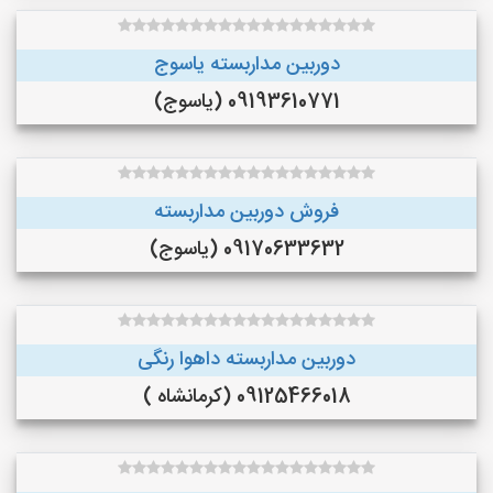
دوربین مداربسته یاسوج
09193610771 (یاسوج)
فروش دوربین مداربسته
09170633632 (یاسوج)
دوربین مداربسته داهوا رنگی
09125466018 (کرمانشاه )