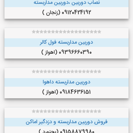
نصاب دوربین ،دوربین مداربسته
09120424192 (زنجان )
دوربین مداربسته فول کالر
09396660390 (اهواز )
دوربین مداربسته داهوا
09184636151 (اهواز )
فروش دوربین مداربسته و دزدگیر اماکن
09158879980 (بجنورد )