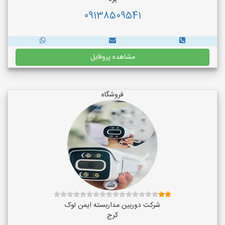
09138509541
مشاهده پروفایل
فروشگاه
شرکت دوربین مداربسته ایمن لوک
کرج