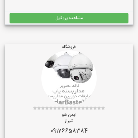
مشاهده پروفایل
فروشگاه
ایمن شو
شیراز
09176658384