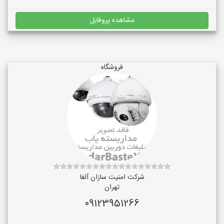
مشاهده پروفایل
فروشگاه
شرکت امنیت سازان آلفا
تهران
09123951266