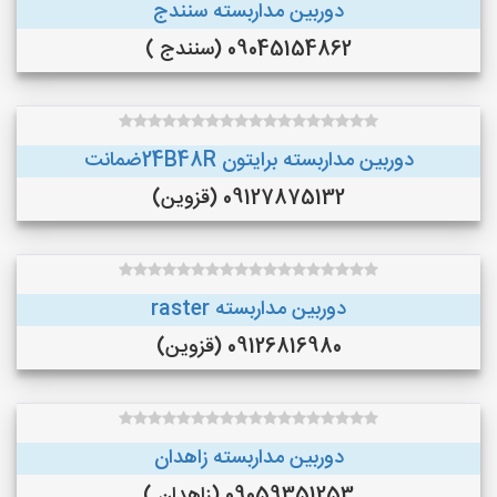
دوربین مداربسته سنندج
09045154862 (سنندج )
دوربین مداربسته برایتون 24B48Rضمانت
09127875132 (قزوین)
دوربین مداربسته raster
09126816980 (قزوین)
دوربین مداربسته زاهدان
09059351253 (زاهدان )