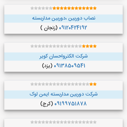
نصاب دوربین ،دوربین مداربسته
09120424192
(زنجان )
شرکت الکترواحسان کویر
09138509541
(یزد)
شرکت دوربین مداربسته ایمن لوک
09199751878
(کرج)