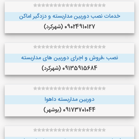
خدمات نصب دوربین مداربسته و دزدگیر اماکن
09024910127 (شهرکرد)
نصب ،فروش و اجرای دوربین های مداربسته
09135915684 (شهرکرد)
دوربین مداربسته داهوا
09173701044 (بوشهر)