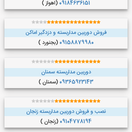
09184636151
(اهواز )
فروش دوربین مداربسته و دزدگیر اماکن
09158879980
(بجنورد )
دوربین مداربسته سمنان
09365923143
(سمنان )
نصب و فروش دوربین مداربسته زنجان
09104778194
(زنجان )