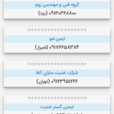
گروه فنی و مهندسی زوم
09130368800 (یزد)
ایمن شو
09176658384 (شیراز)
شرکت امنیت سازان آلفا
09123951266 (تهران)
ایمین گستر امنیت