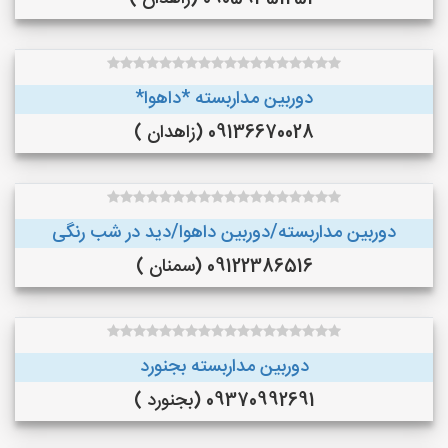
دوربین مداربسته *داهوا*
09136670028 (زاهدان )
دوربین مداربسته/دوربین داهوا/دید در شب رنگی
09122386516 (سمنان )
دوربین مداربسته بجنورد
09370992691 (بجنورد )