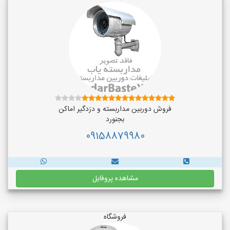
فروش دوربین مداربسته و دزدگیر اماکن
بجنورد
09158879980
مشاهده پروفایل
فروشگاه