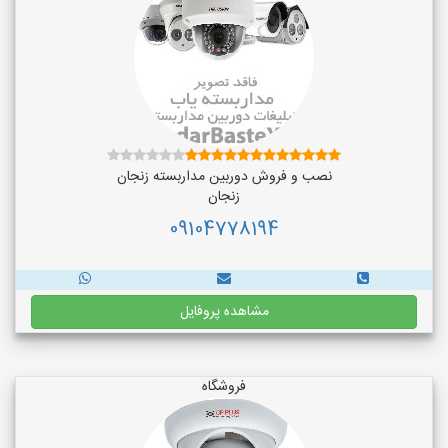
نصب و فروش دوربین مداربسته زنجان
زنجان
09104778194
مشاهده پروفایل
فروشگاه