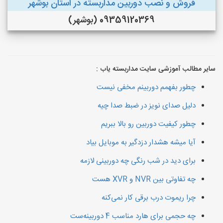
فروش و نصب دوربین مداربسته در استان بوشهر
09359120369 (بوشهر)
سایر مطالب آموزشی سایت مداربسته یاب :
چطور بفهمم دوربینم مخفی نیست
دلیل صدای نویز در ضبط صدا چیه
چطور کیفیت دوربین رو بالا ببریم
آیا میشه هشدار دزدگیر به موبایل بیاد
برای دید در شب رنگی چه دوربینی لازمه
چه تفاوتی بین NVR و XVR هست
چرا ریموت درب برقی کار نمی‌کنه
چه حجمی برای هارد مناسب 4 دوربینه‌ست