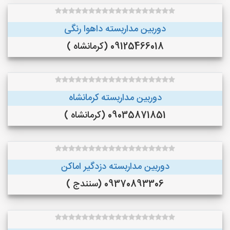
دوربین مداربسته داهوا رنگی
09125466018 (کرمانشاه )
دوربین مداربسته کرمانشاه
09035871851 (کرمانشاه )
دوربین مداربسته دزدگیر اماکن
09370893306 (سنندج )