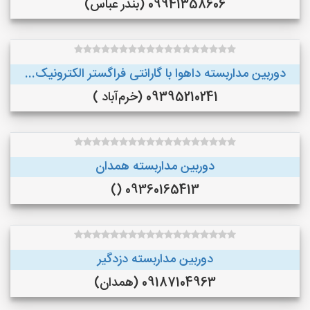
09941358606 (بندر عباس)
دوربین مداربسته داهوا با گارانتی فراگستر الکترونیک...
09395210241 (خرم‌آباد )
دوربین مداربسته همدان
09360165413 ()
دوربین مداربسته دزدگیر
09187104963 (همدان)