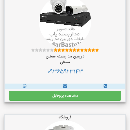
دوربین مداربسته سمنان
سمنان
09365923143
مشاهده پروفایل
فروشگاه