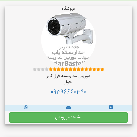
فروشگاه
دوربین مداربسته فول کالر
اهواز
09396660390
مشاهده پروفایل