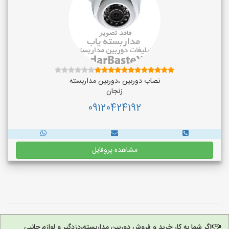
نصاب دوربین ،دوربین مداربسته
زنجان
09120424192
مشاهده پروفایل
اگر شما به کار خرید و فروش دوربین مداربسته،دزدگیر و لوازم جانبی