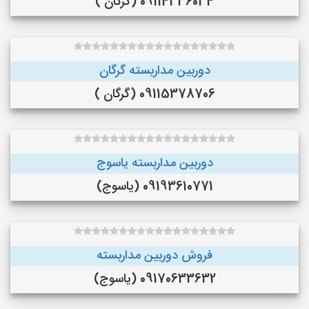
09114336034 (گرگان )
دوربین مداربسته گرگان
09115378706 (گرگان )
دوربین مداربسته یاسوج
09193610771 (یاسوج)
فروش دوربین مداربسته
09170633632 (یاسوج)