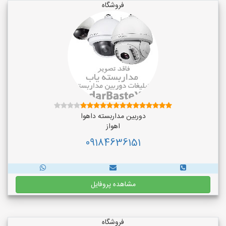
فروشگاه
دوربین مداربسته داهوا
اهواز
09184636151
مشاهده پروفایل
فروشگاه