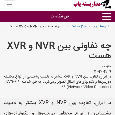
منوی
سایت
مداربس
فروشگاه ها
یاب
مداربسته یاب
مرکز مقالات
چه تفاوتی بین NVR و XVR هست
براساس مشخصات ظاهری
چه تفاوتی بین NVR و XVR
براساس برند
هست
فروشندگان دوربین مداربسته
خلاصه
1404/04/29
در ایران، تفاوت بین NVR و XVR بیشتر به قابلیت پشتیبانی از انواع مختلف
دوربین‌ها و تکنولوژی‌های انتقال تصویر برمی‌گردد. به طور خلاصه: * **NVR
(Network Video Recorder):**
در ایران، تفاوت بین NVR و XVR بیشتر به قابلیت
پشتیبانی از انواع مختلف دوربین‌ها و تکنولوژی‌های