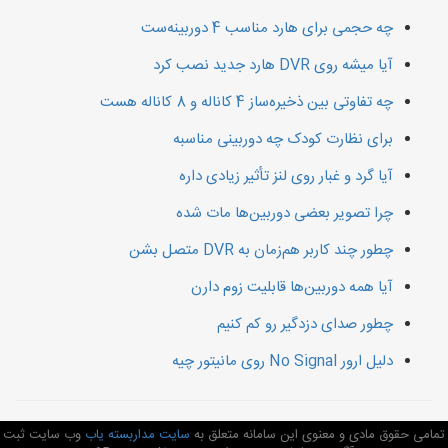
چه حجمی برای هارد مناسب 4 دوربینه‌ست
آیا میشه روی DVR هارد جدید نصب کرد
چه تفاوتی بین ذخیره‌ساز 4 کاناله و 8 کاناله هست
برای نظارت کودک چه دوربینی مناسبه
آیا گرد و غبار روی لنز تأثیر زیادی داره
چرا تصویر بعضی دوربین‌ها مات شده
چطور چند کاربر هم‌زمان به DVR متصل بشن
آیا همه دوربین‌ها قابلیت زوم دارن
چطور صدای دزدگیر رو کم کنیم
دلیل ارور No Signal روی مانیتور چیه
تمامی حقوق مادی و معنوی این سامانه متعلق به
سایت مداربسته یاب
وب سایت ثبت