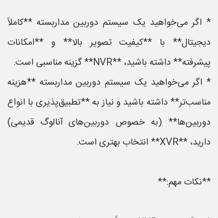
* اگر می‌خواهید یک سیستم دوربین مداربسته **کاملاً
دیجیتال** با **کیفیت تصویر بالا** و **امکانات
پیشرفته** داشته باشید، **NVR** گزینه مناسبی است.
* اگر می‌خواهید یک سیستم دوربین مداربسته **هزینه
مناسب‌تر** داشته باشید و نیاز به **تطبیق‌پذیری با انواع
دوربین‌ها** (به خصوص دوربین‌های آنالوگ قدیمی)
دارید، **XVR** انتخاب بهتری است.
**نکات مهم:**