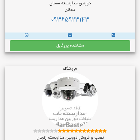
دوربین مداربسته سمنان
سمنان
09365923143
مشاهده پروفایل
فروشگاه
نصب و فروش دوربین مداربسته زنجان