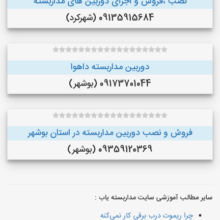
نصب ،فروش و اجرای دوربین های مداربسته
09135915684 (شهرکرد)
دوربین مداربسته داهوا
09173701044 (بوشهر)
فروش و نصب دوربین مداربسته در استان بوشهر
09359120369 (بوشهر)
سایر مطالب آموزشی سایت مداربسته یاب :
چرا ریموت درب برقی کار نمی‌کنه