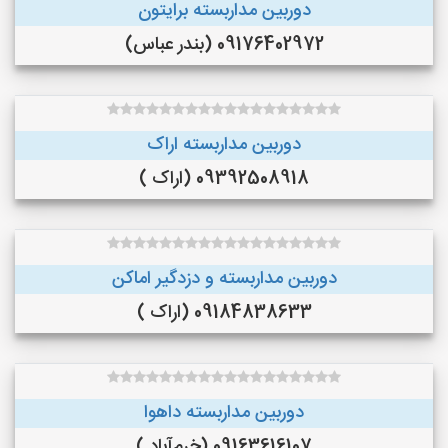
دوربین مداربسته برایتون
09176402972 (بندر عباس)
دوربین مداربسته اراک
09392508918 (اراک )
دوربین مداربسته و دزدگیر اماکن
09184838633 (اراک )
دوربین مداربسته داهوا
09163616107 (خرم‌آباد )