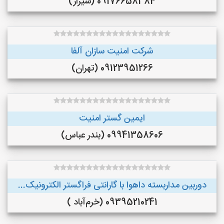
09176658384 (شیراز)
شرکت امنیت سازان آلفا
09123951266 (تهران)
ایمین گستر امنیت
09941358606 (بندر عباس)
دوربین مداربسته داهوا با گارانتی فراگستر الکترونیک...
09395210241 (خرم‌آباد )