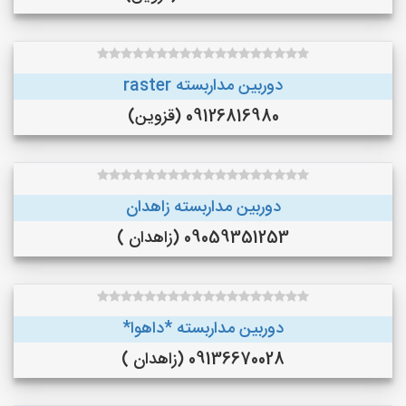
دوربین مداربسته raster
09126816980 (قزوین)
دوربین مداربسته زاهدان
09059351253 (زاهدان )
دوربین مداربسته *داهوا*
09136670028 (زاهدان )