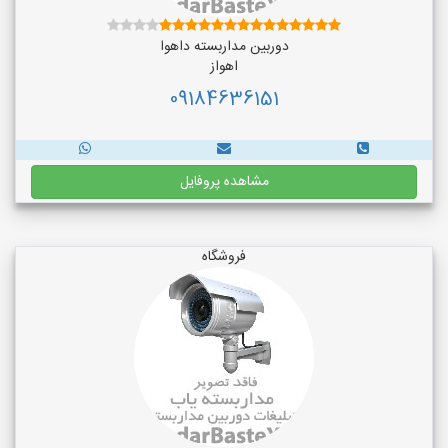
دوربین مداربسته داهوا
اهواز
09184636151
مشاهده پروفایل
فروشگاه