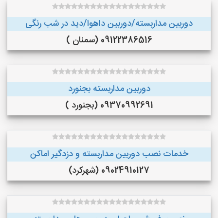
دوربین مداربسته/دوربین داهوا/دید در شب رنگی
09122386516 (سمنان )
دوربین مداربسته بجنورد
09370992691 (بجنورد )
خدمات نصب دوربین مداربسته و دزدگیر اماکن
09024910127 (شهرکرد)