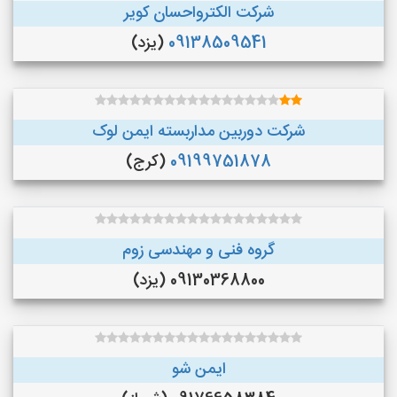
شرکت الکترواحسان کویر
09138509541
(یزد)
شرکت دوربین مداربسته ایمن لوک
09199751878
(کرج)
گروه فنی و مهندسی زوم
09130368800 (یزد)
ایمن شو