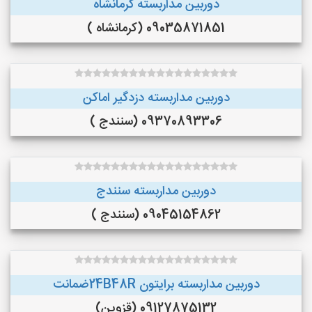
دوربین مداربسته کرمانشاه
09035871851 (کرمانشاه )
دوربین مداربسته دزدگیر اماکن
09370893306 (سنندج )
دوربین مداربسته سنندج
09045154862 (سنندج )
دوربین مداربسته برایتون 24B48Rضمانت
09127875132 (قزوین)