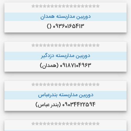
دوربین مداربسته همدان
09360165413 ()
دوربین مداربسته دزدگیر
09187104963 (همدان)
دوربین مداربسته بندرعباس
09034422594 (بندر عباس)