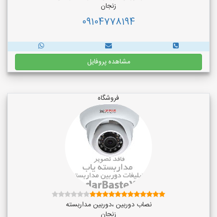
زنجان
09104778194
مشاهده پروفایل
فروشگاه
نصاب دوربین ،دوربین مداربسته
زنجان