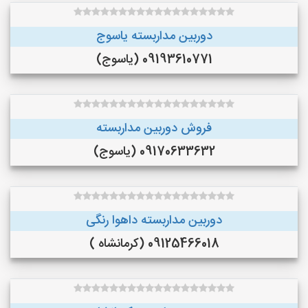
دوربین مداربسته یاسوج
09193610771 (یاسوج)
فروش دوربین مداربسته
09170633632 (یاسوج)
دوربین مداربسته داهوا رنگی
09125466018 (کرمانشاه )