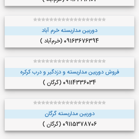
دوربین مداربسته خرم آباد
09163676394 (خرم‌آباد )
فروش دوربین مداربسته و دزدگیر و درب کرکره
09114336034 (گرگان )
دوربین مداربسته گرگان
09115378706 (گرگان )