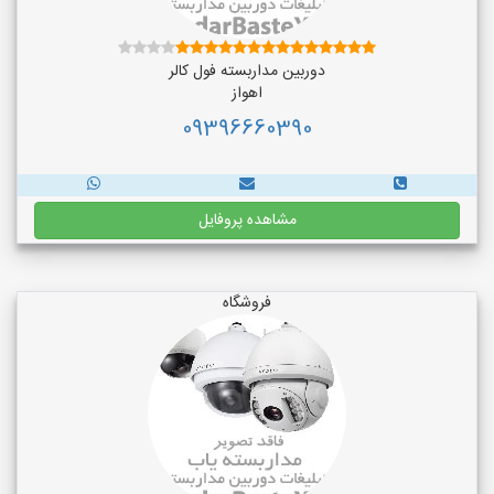
دوربین مداربسته فول کالر
اهواز
09396660390
مشاهده پروفایل
فروشگاه