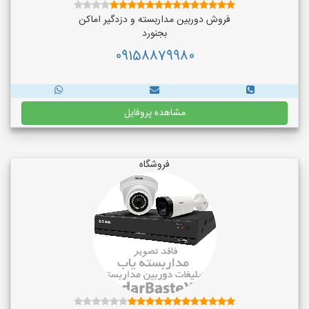
فروش دوربین مداربسته و دزدگیر اماکن
بجنورد
09158879980
مشاهده پروفایل
فروشگاه