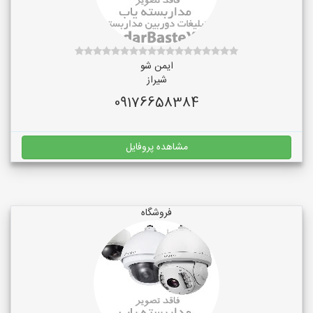
ایمن شو
شیراز
09176658384
مشاهده پروفایل
فروشگاه