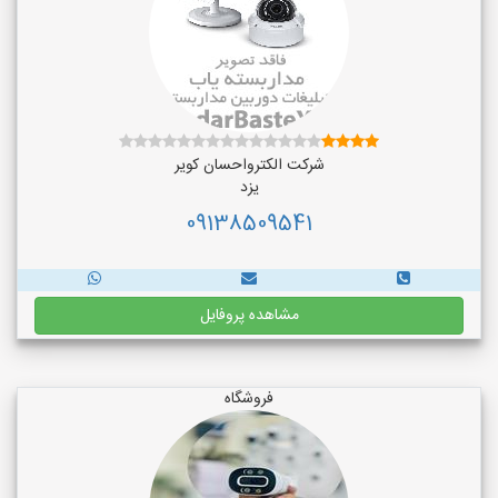
شرکت الکترواحسان کویر
یزد
09138509541
مشاهده پروفایل
فروشگاه