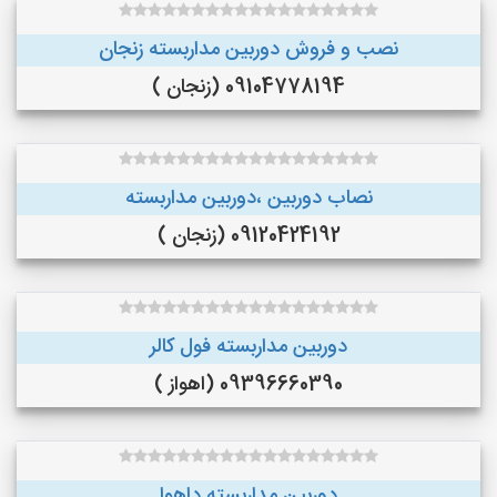
نصب و فروش دوربین مداربسته زنجان
09104778194 (زنجان )
نصاب دوربین ،دوربین مداربسته
09120424192 (زنجان )
دوربین مداربسته فول کالر
09396660390 (اهواز )
دوربین مداربسته داهوا