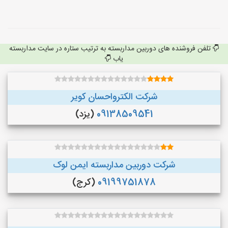
تلفن فروشنده های دوربین مداربسته به ترتیب ستاره در سایت مداربسته
یاب
شرکت الکترواحسان کویر
09138509541
(یزد)
شرکت دوربین مداربسته ایمن لوک
09199751878
(کرج)