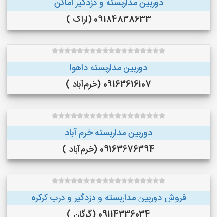
دوربین مداربسته و دزدگیر اماکن
09184838633 (اراک )
دوربین مداربسته داهوا
09163616107 (خرم‌آباد )
دوربین مداربسته خرم آباد
09163676394 (خرم‌آباد )
فروش دوربین مداربسته و دزدگیر و درب کرکره
09114336034 (گرگان )