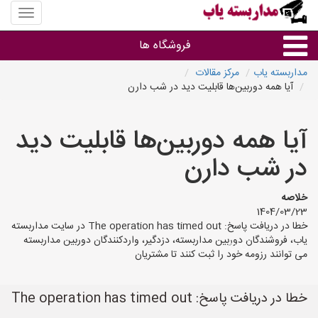
منوی
سایت
مداربس
فروشگاه ها
یاب
مداربسته یاب
مرکز مقالات
آیا همه دوربین‌ها قابلیت دید در شب دارن
براساس مشخصات ظاهری
آیا همه دوربین‌ها قابلیت دید
براساس برند
در شب دارن
فروشندگان دوربین مداربسته
خلاصه
1404/03/23
خطا در دریافت پاسخ: The operation has timed out در سایت مداربسته
یاب، فروشندگان دوربین مداربسته، دزدگیر، واردکنندگان دوربین مداربسته
می توانند رزومه خود را ثبت کنند تا مشتریان
خطا در دریافت پاسخ: The operation has timed out