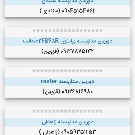
دوربین مداربسته سنندج
09045154862 (سنندج )
دوربین مداربسته برایتون 24B48Rضمانت
09127875132 (قزوین)
دوربین مداربسته raster
09126816980 (قزوین)
دوربین مداربسته زاهدان
09059351253 (زاهدان )