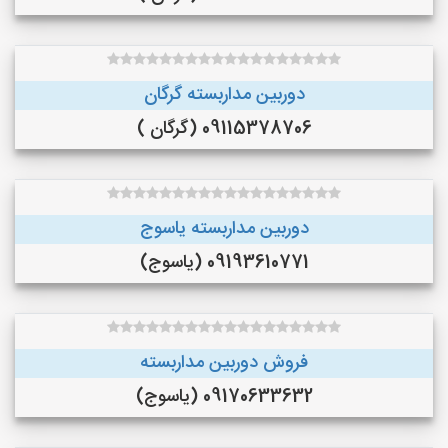
دوربین مداربسته گرگان
09115378706 (گرگان )
دوربین مداربسته یاسوج
09193610771 (یاسوج)
فروش دوربین مداربسته
09170633632 (یاسوج)