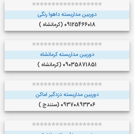
دوربین مداربسته داهوا رنگی
09125466018 (کرمانشاه )
دوربین مداربسته کرمانشاه
09035871851 (کرمانشاه )
دوربین مداربسته دزدگیر اماکن
09370893306 (سنندج )