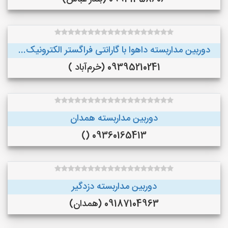
دوربین مداربسته داهوا با گارانتی فراگستر الکترونیک...
09395210241 (خرم‌آباد )
دوربین مداربسته همدان
09360165413 ()
دوربین مداربسته دزدگیر
09187104963 (همدان)