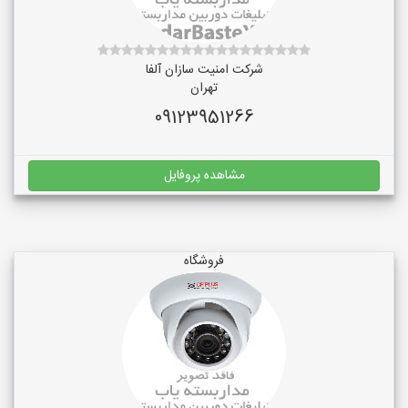
شرکت امنیت سازان آلفا
تهران
09123951266
مشاهده پروفایل
فروشگاه