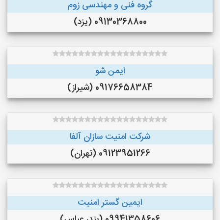
گروه فنی و مهندسی زوم
09130368800 (یزد)
ایمن شو
09176658384 (شیراز)
شرکت امنیت سازان آلفا
09123951266 (تهران)
ایمین گستر امنیت
09941358606 (بندر عباس)