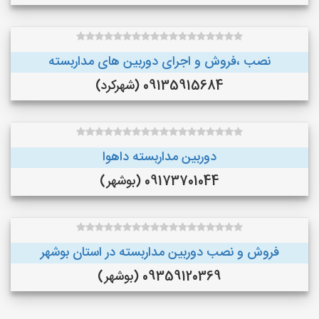
نصب ،فروش و اجرای دوربین های مداربسته
09135915684 (شهرکرد)
دوربین مداربسته داهوا
09173701044 (بوشهر)
فروش و نصب دوربین مداربسته در استان بوشهر
09359120369 (بوشهر)