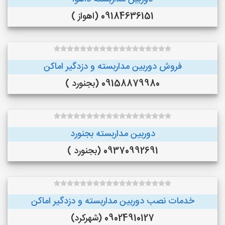
09184636151 (اهواز )
فروش دوربین مداربسته و دزدگیر اماکن
09158879980 (بجنورد )
دوربین مداربسته بجنورد
09370992691 (بجنورد )
خدمات نصب دوربین مداربسته و دزدگیر اماکن
09024910127 (شهرکرد)