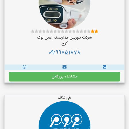
شرکت دوربین مداربسته ایمن لوک
کرج
09199751878
مشاهده پروفایل
فروشگاه