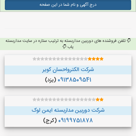
درج آگهی و نام شما در این صفحه
تلفن فروشنده های دوربین مداربسته به ترتیب ستاره در سایت مداربسته
یاب
شرکت الکترواحسان کویر
09138509541
(یزد)
شرکت دوربین مداربسته ایمن لوک
09199751878
(کرج)