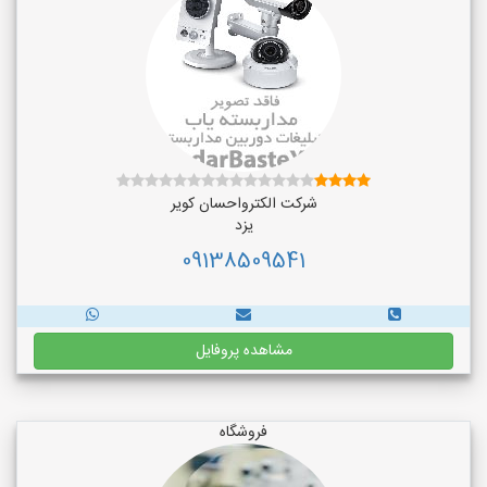
شرکت الکترواحسان کویر
یزد
09138509541
مشاهده پروفایل
فروشگاه