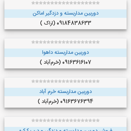
دوربین مداربسته و دزدگیر اماکن
09184838633 (اراک )
دوربین مداربسته داهوا
09163616107 (خرم‌آباد )
دوربین مداربسته خرم آباد
09163676394 (خرم‌آباد )