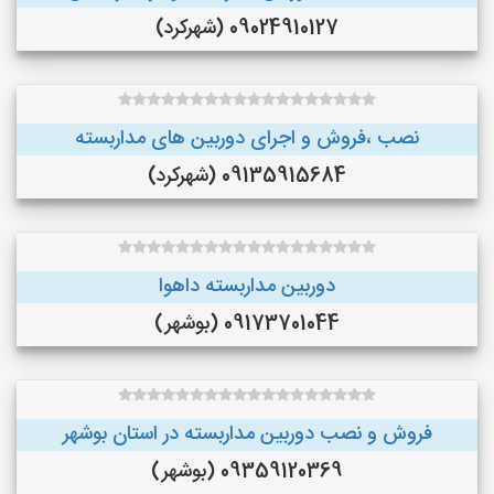
09024910127 (شهرکرد)
نصب ،فروش و اجرای دوربین های مداربسته
09135915684 (شهرکرد)
دوربین مداربسته داهوا
09173701044 (بوشهر)
فروش و نصب دوربین مداربسته در استان بوشهر
09359120369 (بوشهر)