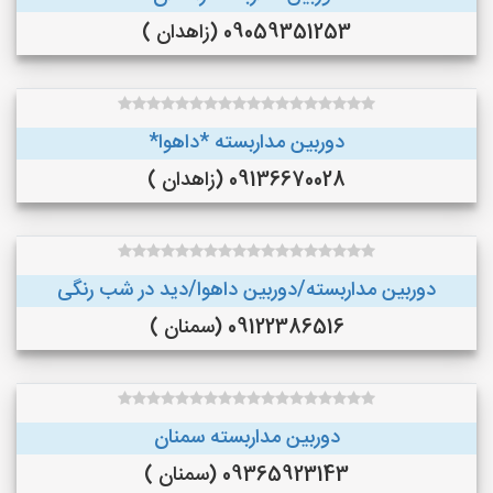
09059351253 (زاهدان )
دوربین مداربسته *داهوا*
09136670028 (زاهدان )
دوربین مداربسته/دوربین داهوا/دید در شب رنگی
09122386516 (سمنان )
دوربین مداربسته سمنان
09365923143 (سمنان )