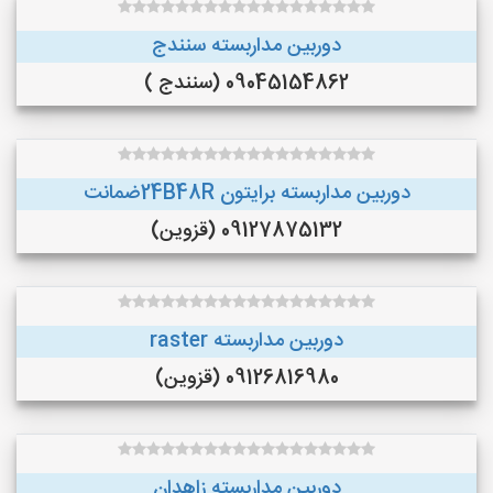
دوربین مداربسته سنندج
09045154862 (سنندج )
دوربین مداربسته برایتون 24B48Rضمانت
09127875132 (قزوین)
دوربین مداربسته raster
09126816980 (قزوین)
دوربین مداربسته زاهدان