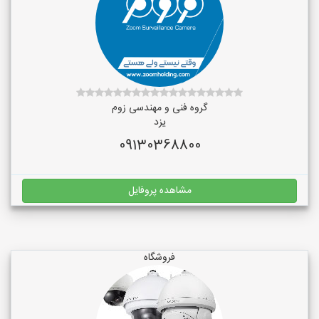
گروه فنی و مهندسی زوم
یزد
09130368800
مشاهده پروفایل
فروشگاه