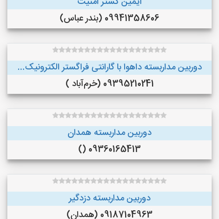
ایمین گستر امنیت
09941358606 (بندر عباس)
دوربین مداربسته داهوا با گارانتی فراگستر الکترونیک...
09395210241 (خرم‌آباد )
دوربین مداربسته همدان
09360165413 ()
دوربین مداربسته دزدگیر
09187104963 (همدان)