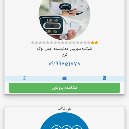
شرکت دوربین مداربسته ایمن لوک
کرج
09199751878
مشاهده پروفایل
فروشگاه