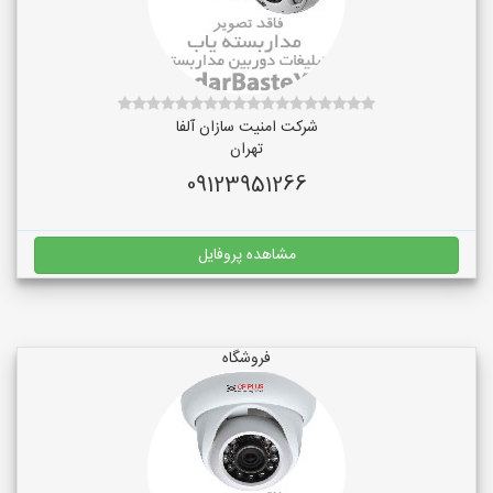
شرکت امنیت سازان آلفا
تهران
09123951266
مشاهده پروفایل
فروشگاه