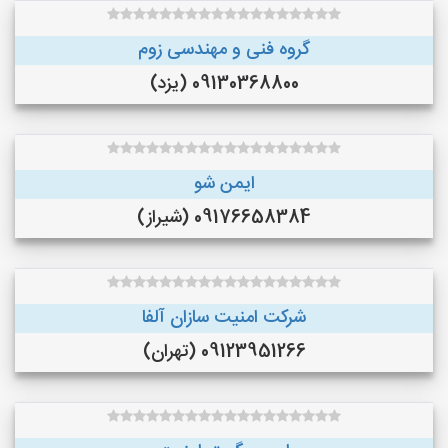
گروه فنی و مهندسی زوم
09130368800 (یزد)
ایمن شو
09176658384 (شیراز)
شرکت امنیت سازان آلفا
09123951266 (تهران)