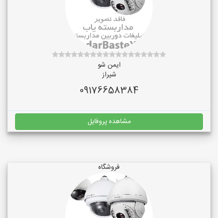
ایمن شو
شیراز
09176658384
مشاهده پروفایل
فروشگاه