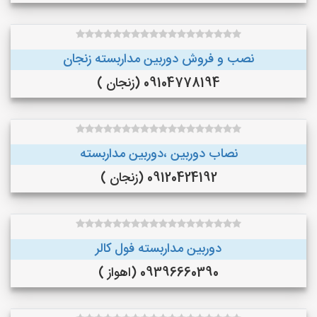
نصب و فروش دوربین مداربسته زنجان
09104778194 (زنجان )
نصاب دوربین ،دوربین مداربسته
09120424192 (زنجان )
دوربین مداربسته فول کالر
09396660390 (اهواز )