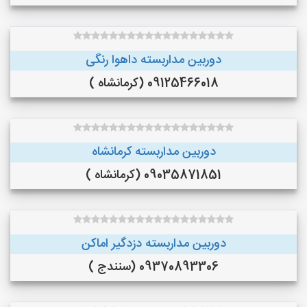
دوربین مداربسته داهوا رنگی
09125466018 (کرمانشاه )
دوربین مداربسته کرمانشاه
09035871851 (کرمانشاه )
دوربین مداربسته دزدگیر اماکن
09370893306 (سنندج )