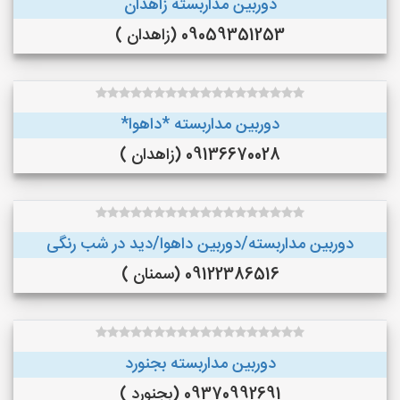
دوربین مداربسته زاهدان
09059351253 (زاهدان )
دوربین مداربسته *داهوا*
09136670028 (زاهدان )
دوربین مداربسته/دوربین داهوا/دید در شب رنگی
09122386516 (سمنان )
دوربین مداربسته بجنورد
09370992691 (بجنورد )