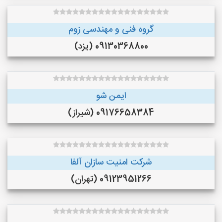
گروه فنی و مهندسی زوم
09130368800 (یزد)
ایمن شو
09176658384 (شیراز)
شرکت امنیت سازان آلفا
09123951266 (تهران)