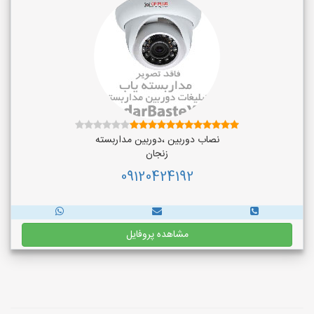
نصاب دوربین ،دوربین مداربسته
زنجان
09120424192
مشاهده پروفایل