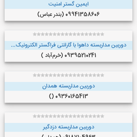
ایمین گستر امنیت
09941358606 (بندر عباس)
دوربین مداربسته داهوا با گارانتی فراگستر الکترونیک...
09395210241 (خرم‌آباد )
دوربین مداربسته همدان
09360165413 ()
دوربین مداربسته دزدگیر