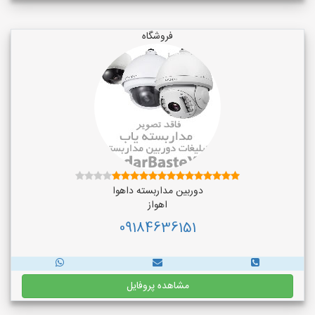
فروشگاه
دوربین مداربسته داهوا
اهواز
09184636151
مشاهده پروفایل