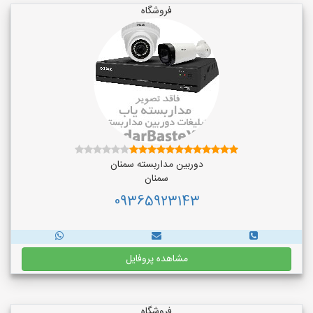
فروشگاه
دوربین مداربسته سمنان
سمنان
09365923143
مشاهده پروفایل
فروشگاه