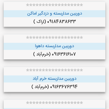
دوربین مداربسته و دزدگیر اماکن
09184838633 (اراک )
دوربین مداربسته داهوا
09163616107 (خرم‌آباد )
دوربین مداربسته خرم آباد
09163676394 (خرم‌آباد )