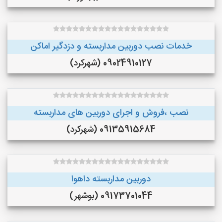
خدمات نصب دوربین مداربسته و دزدگیر اماکن
09024910127 (شهرکرد)
نصب ،فروش و اجرای دوربین های مداربسته
09135915684 (شهرکرد)
دوربین مداربسته داهوا
09173701044 (بوشهر)