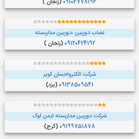
09104778194
(زنجان )
نصاب دوربین ،دوربین مداربسته
09120424192
(زنجان )
شرکت الکترواحسان کویر
09138509541
(یزد)
شرکت دوربین مداربسته ایمن لوک
09199751878
(کرج)