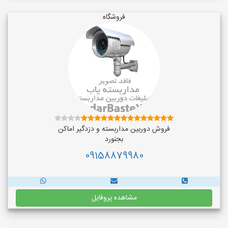
فروشگاه
فروش دوربین مداربسته و دزدگیر اماکن
بجنورد
09158879980
مشاهده پروفایل