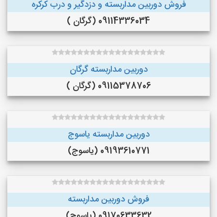
فروش دوربین مداربسته و دزدگیر و درب کرکره
09114336034 (گرگان )
دوربین مداربسته گرگان
09115378706 (گرگان )
دوربین مداربسته یاسوج
09193610771 (یاسوج)
فروش دوربین مداربسته
09170633632 (یاسوج)