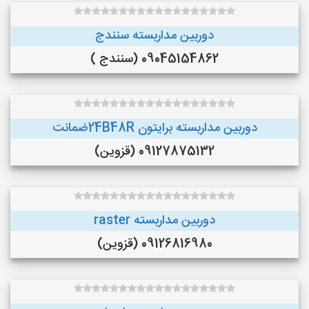
دوربین مداربسته سنندج
09045154862 (سنندج )
دوربین مداربسته برایتون 24B48Rضمانت
09127875132 (قزوین)
دوربین مداربسته raster
09126816980 (قزوین)