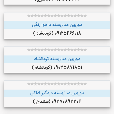
دوربین مداربسته داهوا رنگی
09125466018 (کرمانشاه )
دوربین مداربسته کرمانشاه
09035871851 (کرمانشاه )
دوربین مداربسته دزدگیر اماکن
09370893306 (سنندج )