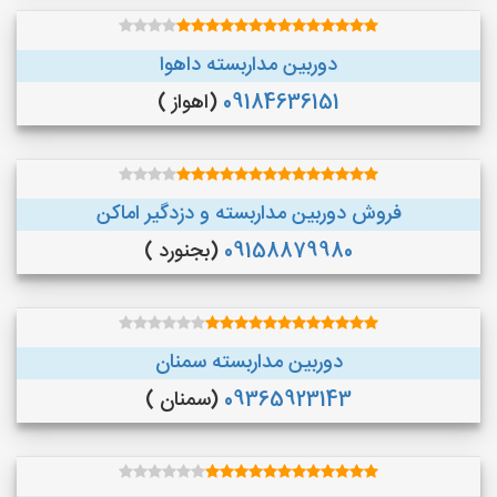
دوربین مداربسته داهوا
09184636151
(اهواز )
فروش دوربین مداربسته و دزدگیر اماکن
09158879980
(بجنورد )
دوربین مداربسته سمنان
09365923143
(سمنان )