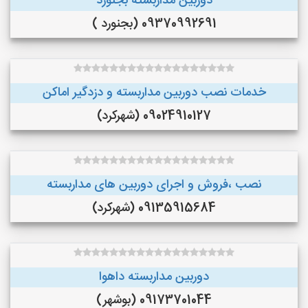
دوربین مداربسته بجنورد
09370992691 (بجنورد )
خدمات نصب دوربین مداربسته و دزدگیر اماکن
09024910127 (شهرکرد)
نصب ،فروش و اجرای دوربین های مداربسته
09135915684 (شهرکرد)
دوربین مداربسته داهوا
09173701044 (بوشهر)