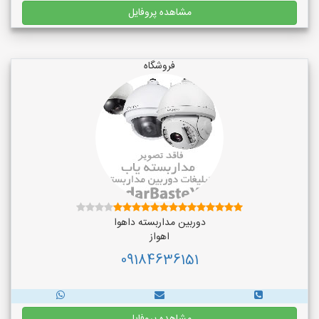
مشاهده پروفایل
فروشگاه
دوربین مداربسته داهوا
اهواز
09184636151