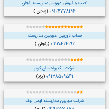
نصب و فروش دوربین مداربسته زنجان
09104778194
(زنجان )
نصاب دوربین ،دوربین مداربسته
09120424192
(زنجان )
شرکت الکترواحسان کویر
09138509541
(یزد)
شرکت دوربین مداربسته ایمن لوک