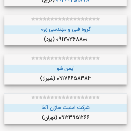
09199751878
(کرج)
گروه فنی و مهندسی زوم
09130368800 (یزد)
ایمن شو
09176658384 (شیراز)
شرکت امنیت سازان آلفا
09123951266 (تهران)