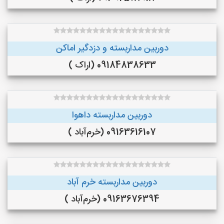
دوربین مداربسته و دزدگیر اماکن
09184838633 (اراک )
دوربین مداربسته داهوا
09163616107 (خرم‌آباد )
دوربین مداربسته خرم آباد
09163676394 (خرم‌آباد )