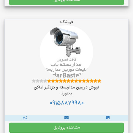
مشاهده پروفایل
فروشگاه
فروش دوربین مداربسته و دزدگیر اماکن
بجنورد
09158879980
مشاهده پروفایل