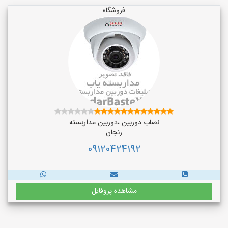
فروشگاه
نصاب دوربین ،دوربین مداربسته
زنجان
09120424192
مشاهده پروفایل