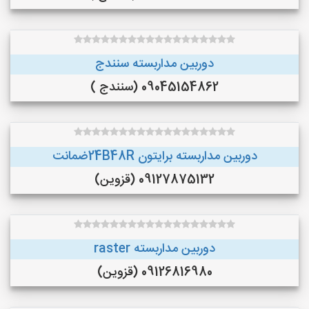
دوربین مداربسته سنندج
09045154862 (سنندج )
دوربین مداربسته برایتون 24B48Rضمانت
09127875132 (قزوین)
دوربین مداربسته raster
09126816980 (قزوین)