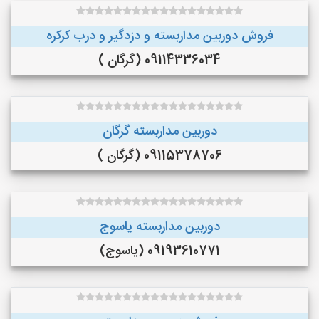
فروش دوربین مداربسته و دزدگیر و درب کرکره
09114336034 (گرگان )
دوربین مداربسته گرگان
09115378706 (گرگان )
دوربین مداربسته یاسوج
09193610771 (یاسوج)