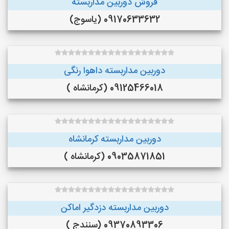
فروش دوربین مداربسته
09170633632 (یاسوج)
دوربین مداربسته داهوا رنگی
09125466018 (کرمانشاه )
دوربین مداربسته کرمانشاه
09035871851 (کرمانشاه )
دوربین مداربسته دزدگیر اماکن
09370893306 (سنندج )