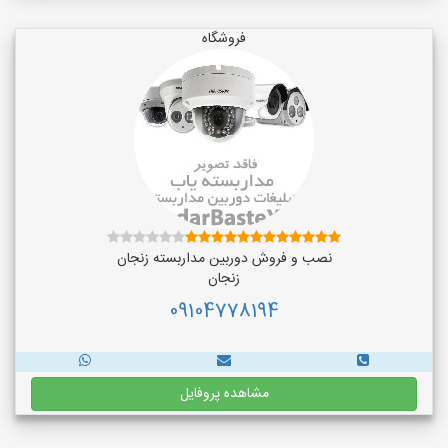
فروشگاه
نصب و فروش دوربین مداربسته زنجان
زنجان
09104778194
مشاهده پروفایل