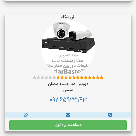
فروشگاه
دوربین مداربسته سمنان
سمنان
09365923143
مشاهده پروفایل