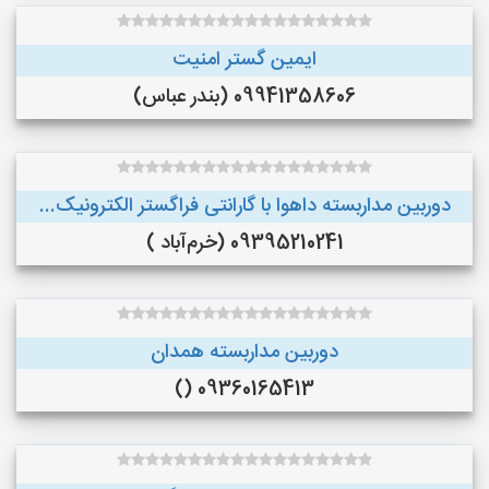
ایمین گستر امنیت
09941358606 (بندر عباس)
دوربین مداربسته داهوا با گارانتی فراگستر الکترونیک...
09395210241 (خرم‌آباد )
دوربین مداربسته همدان
09360165413 ()