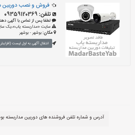
فروش و نصب دوربین مدا
تلفن:
09359120369
لطفا پس از تماس با آگهی دهنده بگوی
سایت «مداربسته یاب»،یک سایت 
مکان:
بوشهر - بوشهر
انتقال آگهی به اول لیست (افزایش 
آدرس و شماره تلفن فروشنده های دوربین مداربسته بوش