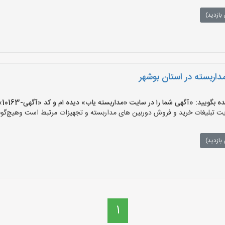
بازدید)
ربسته در استان بوشهر
ید: «آگهی شما را در سایت «مداربسته یاب» دیده ام و کد «آگهی-10163» را اعلام کنید»
تبلیغات خرید و فروش دوربین های مداربسته و تجهیزات مرتبط است وهیچ‌گونه م
بازدید)
1