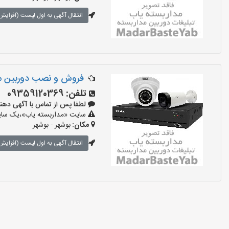
انتقال آگهی به اول لیست (افزایش 
فروش و نصب دوربین مدا
تلفن:
09359120369
لطفا پس از تماس با آگهی دهنده بگوی
سایت «مداربسته یاب»،یک سایت 
مکان:
بوشهر - بوشهر
انتقال آگهی به اول لیست (افزایش 