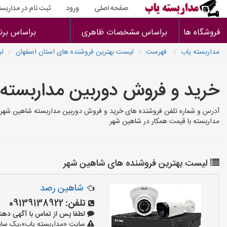
صفحه اصلی
ورود
ثبت نام در مداربست
فروشگاه ها
براساس مشخصات ظاهری
براساس برن
مداربسته یاب
فهرست
لیست بهترین فروشنده های استان اصفهان
لی
خرید و فروش دوربین مداربسته
آدرس و شماره تلفن فروشنده های خرید و فروش دوربین مداربسته شاهین شهر ت
مداربسته با قیمت همکار در شاهین شهر
لیست بهترین فروشنده های شاهین شهر
شاهین رصد
تلفن:
09139138922
لطفا پس از تماس با آگهی دهنده بگوی
سایت «مداربسته یاب»،یک سایت 