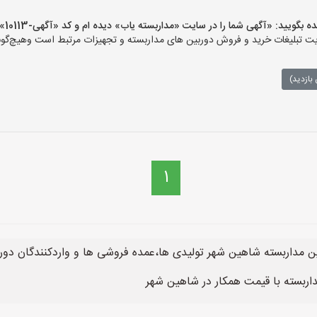
ید: «آگهی شما را در سایت «مداربسته یاب» دیده ام و کد «آگهی-10113» را اعلام کنید»
تبلیغات خرید و فروش دوربین های مداربسته و تجهیزات مرتبط است وهیچ‌گونه م
بازدید)
1
 مداربسته شاهین شهر تولیدی ها،عمده فروشی ها و واردکنندگان دورب
ربسته با قیمت همکار در شاهین شهر