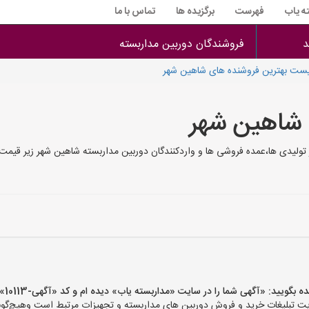
ه یاب
فهرست
برگزیده ها
تماس با ما
د
فروشندگان دوربین مداربسته
ست بهترین فروشنده های شاهین شهر
 شاهین شهر
ولیدی ها،عمده فروشی ها و واردکنندگان دوربین مداربسته شاهین شهر زیر قیمت
ید: «آگهی شما را در سایت «مداربسته یاب» دیده ام و کد «آگهی-10113» را اعلام کنید»
تبلیغات خرید و فروش دوربین های مداربسته و تجهیزات مرتبط است وهیچ‌گونه م