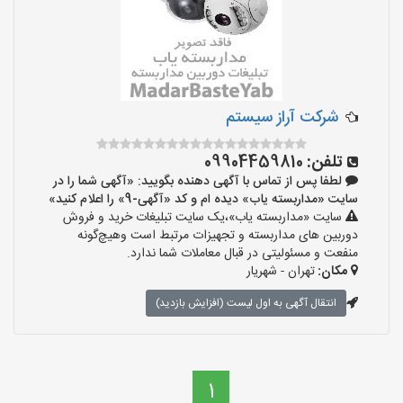
شرکت آراز سیستم
تلفن:
09904459810
لطفا پس از تماس با آگهی دهنده بگویید: «آگهی شما را در
سایت «مداربسته یاب» دیده ام و کد «آگهی-9» را اعلام کنید»
سایت «مداربسته یاب»،یک سایت تبلیغات خرید و فروش
دوربین های مداربسته و تجهیزات مرتبط است وهیچ‌گونه
منفعت و مسئولیتی در قبال معاملات شما ندارد.
مکان:
تهران - شهریار
انتقال آگهی به اول لیست (افزایش بازدید)
1