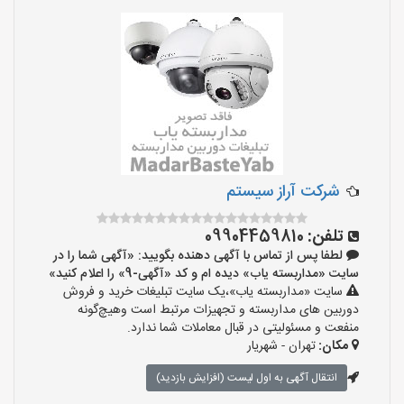
شرکت آراز سیستم
تلفن:
09904459810
لطفا پس از تماس با آگهی دهنده بگویید: «آگهی شما را در
سایت «مداربسته یاب» دیده ام و کد «آگهی-9» را اعلام کنید»
سایت «مداربسته یاب»،یک سایت تبلیغات خرید و فروش
دوربین های مداربسته و تجهیزات مرتبط است وهیچ‌گونه
منفعت و مسئولیتی در قبال معاملات شما ندارد.
مکان:
تهران - شهریار
انتقال آگهی به اول لیست (افزایش بازدید)