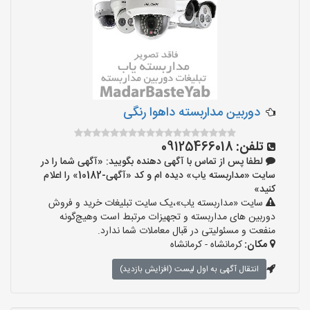
دوربین مداربسته داهوا رنگی
تلفن:
09125466018
لطفا پس از تماس با آگهی دهنده بگویید: «آگهی شما را در
سایت «مداربسته یاب» دیده ام و کد «آگهی-10182» را اعلام
کنید»
سایت «مداربسته یاب»،یک سایت تبلیغات خرید و فروش
دوربین های مداربسته و تجهیزات مرتبط است وهیچ‌گونه
منفعت و مسئولیتی در قبال معاملات شما ندارد.
مکان:
کرمانشاه - کرمانشاه
انتقال آگهی به اول لیست (افزایش بازدید)