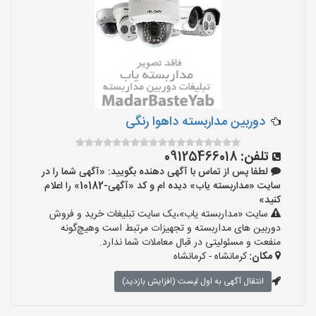
دوربین مداربسته داهوا رنگی
تلفن:
09125466018
لطفا پس از تماس با آگهی دهنده بگویید: «آگهی شما را در
سایت «مداربسته یاب» دیده ام و کد «آگهی-10182» را اعلام
کنید»
سایت «مداربسته یاب»،یک سایت تبلیغات خرید و فروش
دوربین های مداربسته و تجهیزات مرتبط است وهیچ‌گونه
منفعت و مسئولیتی در قبال معاملات شما ندارد.
مکان:
کرمانشاه - کرمانشاه
انتقال آگهی به اول لیست (افزایش بازدید)