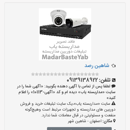
شاهین رصد
تلفن:
09139138922
لطفا پس از تماس با آگهی دهنده بگویید: «آگهی شما را در
سایت «مداربسته یاب» دیده ام و کد «آگهی-10113» را اعلام
کنید»
سایت «مداربسته یاب»،یک سایت تبلیغات خرید و فروش
دوربین های مداربسته و تجهیزات مرتبط است وهیچ‌گونه
منفعت و مسئولیتی در قبال معاملات شما ندارد.
مکان:
اصفهان - شاهین شهر