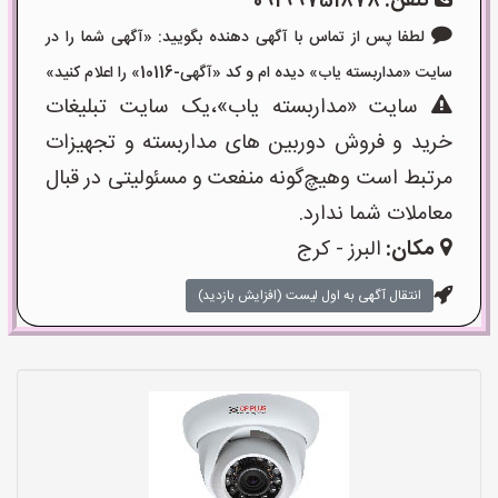
تلفن:
09199751878
لطفا پس از تماس با آگهی دهنده بگویید: «آگهی شما را در
سایت «مداربسته یاب» دیده ام و کد «آگهی-10116» را اعلام کنید»
سایت «مداربسته یاب»،یک سایت تبلیغات
خرید و فروش دوربین های مداربسته و تجهیزات
مرتبط است وهیچ‌گونه منفعت و مسئولیتی در قبال
معاملات شما ندارد.
مکان:
البرز - کرج
انتقال آگهی به اول لیست (افزایش بازدید)