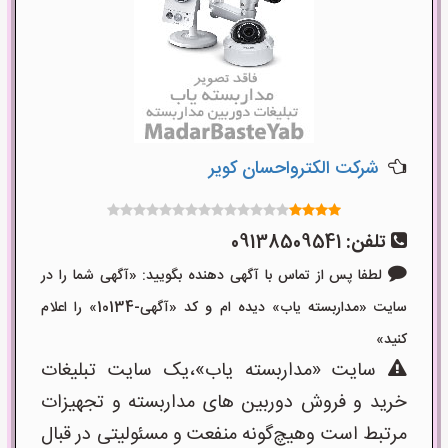
شرکت الکترواحسان کویر
تلفن:
09138509541
لطفا پس از تماس با آگهی دهنده بگویید: «آگهی شما را در
سایت «مداربسته یاب» دیده ام و کد «آگهی-10134» را اعلام
کنید»
سایت «مداربسته یاب»،یک سایت تبلیغات
خرید و فروش دوربین های مداربسته و تجهیزات
مرتبط است وهیچ‌گونه منفعت و مسئولیتی در قبال