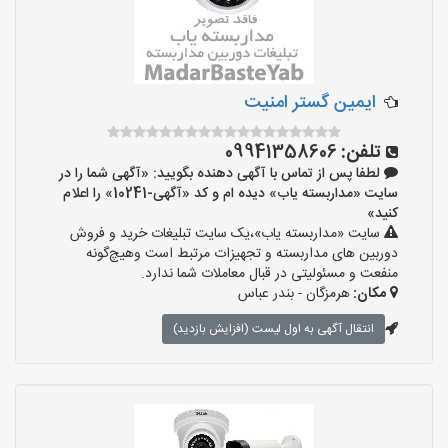
ایمین گستر امنیت
تلفن:
09941358606
لطفا پس از تماس با آگهی دهنده بگویید: «آگهی شما را در
سایت «مداربسته یاب» دیده ام و کد «آگهی-10241» را اعلام
کنید»
سایت «مداربسته یاب»،یک سایت تبلیغات خرید و فروش
دوربین های مداربسته و تجهیزات مرتبط است وهیچ‌گونه
منفعت و مسئولیتی در قبال معاملات شما ندارد.
مکان:
هرمزگان - بندر عباس
انتقال آگهی به اول لیست (افزایش بازدید)