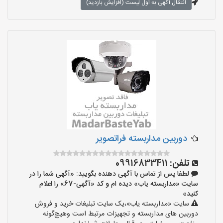
انتقال آگهی به اول لیست (افزایش بازدید)
دوربین مداربسته فراتصویر
تلفن:
09916833411
لطفا پس از تماس با آگهی دهنده بگویید: «آگهی شما را در
سایت «مداربسته یاب» دیده ام و کد «آگهی-67» را اعلام
کنید»
سایت «مداربسته یاب»،یک سایت تبلیغات خرید و فروش
دوربین های مداربسته و تجهیزات مرتبط است وهیچ‌گونه