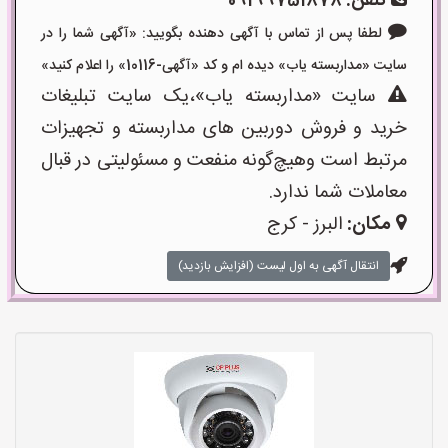
تلفن:
09199751878
لطفا پس از تماس با آگهی دهنده بگویید: «آگهی شما را در
سایت «مداربسته یاب» دیده ام و کد «آگهی-10116» را اعلام کنید»
سایت «مداربسته یاب»،یک سایت تبلیغات
خرید و فروش دوربین های مداربسته و تجهیزات
مرتبط است وهیچ‌گونه منفعت و مسئولیتی در قبال
معاملات شما ندارد.
مکان:
البرز - کرج
انتقال آگهی به اول لیست (افزایش بازدید)