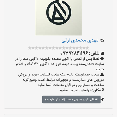
مهدی محمدی ارانی
تلفن:
09392861196
لطفا پس از تماس با آگهی دهنده بگویید: «آگهی شما را در
سایت «مداربسته یاب» دیده ام و کد «آگهی-10132» را اعلام
کنید»
سایت «مداربسته یاب»،یک سایت تبلیغات خرید و فروش
دوربین های مداربسته و تجهیزات مرتبط است وهیچ‌گونه
منفعت و مسئولیتی در قبال معاملات شما ندارد.
مکان:
خراسان رضوی - مشهد
انتقال آگهی به اول لیست (افزایش بازدید)