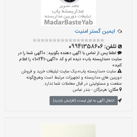
ایمین گستر امنیت
تلفن:
09941358606
لطفا پس از تماس با آگهی دهنده بگویید: «آگهی شما را در
سایت «مداربسته یاب» دیده ام و کد «آگهی-10241» را اعلام
کنید»
سایت «مداربسته یاب»،یک سایت تبلیغات خرید و فروش
دوربین های مداربسته و تجهیزات مرتبط است وهیچ‌گونه
منفعت و مسئولیتی در قبال معاملات شما ندارد.
مکان:
هرمزگان - بندر عباس
انتقال آگهی به اول لیست (افزایش بازدید)