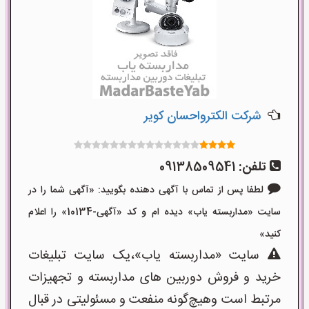
شرکت الکترواحسان کویر
تلفن:
09138509541
لطفا پس از تماس با آگهی دهنده بگویید: «آگهی شما را در
سایت «مداربسته یاب» دیده ام و کد «آگهی-10134» را اعلام
کنید»
سایت «مداربسته یاب»،یک سایت تبلیغات
خرید و فروش دوربین های مداربسته و تجهیزات
مرتبط است وهیچ‌گونه منفعت و مسئولیتی در قبال