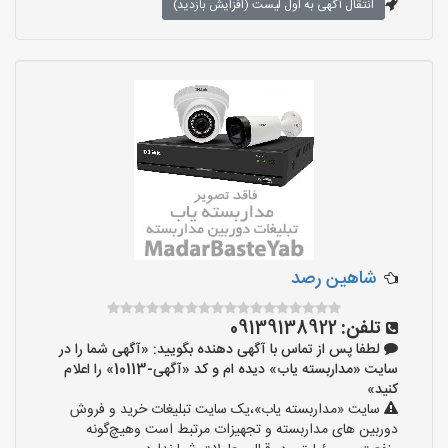
انتقال آگهی به اول لیست (افزایش بازدید)
شاهین رصد
تلفن:
09139138922
لطفا پس از تماس با آگهی دهنده بگویید: «آگهی شما را در
سایت «مداربسته یاب» دیده ام و کد «آگهی-10113» را اعلام
کنید»
سایت «مداربسته یاب»،یک سایت تبلیغات خرید و فروش
دوربین های مداربسته و تجهیزات مرتبط است وهیچ‌گونه