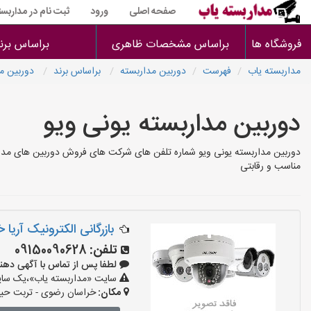
صفحه اصلی
ورود
ثبت نام در مداربست
فروشگاه ها
براساس مشخصات ظاهری
براساس برن
مداربسته یاب
فهرست
دوربین مداربسته
براساس برند
دوربین مد
دوربین مداربسته یونی ویو
دوربین مداربسته یونی ویو شماره تلفن های شرکت های فروش دوربین های مدارب
مناسب و رقابتی
بازرگانی الکترونیک آریا 
تلفن:
09150090628
لطفا پس از تماس با آگهی دهنده بگو
سایت «مداربسته یاب»،یک سایت 
مکان:
خراسان رضوی - تربت حید