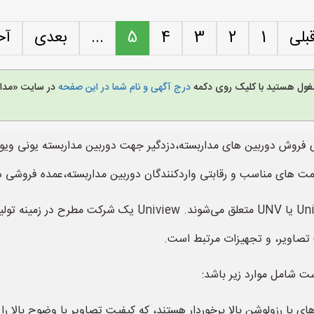
بلی
1
2
3
4
5
...
بعدی
آخ
مشغول هستید با کلیک روی دکمه
درج آگهی و نام شما در این صفحه
در سایت «مدار
فروش دوربین های مداربسته،دزدگیر جهت دوربین مداربسته یونی ویو د
ت های مناسب و رقابتی واردکنندگان دوربین مداربسته،عمده فروشی دور
دوربین‌های مداربسته UNV به محصولات شرکت Uniview یا UNV متع
 تصاویر، و تجهیزات مرتبط است.