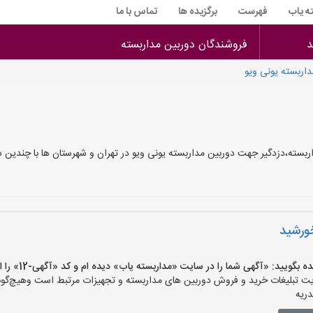
ه یاب
فهرست
برگزیده ها
تماس با ما
د
فروشندگان دوربین مداربسته
اربسته یونی ویو
سته،دزدگیر جهت دوربین مداربسته یونی ویو در تهران و شهرستان ها با چندین س
خورشید
یید: «آگهی شما را در سایت «مداربسته یاب» دیده ام و کد «آگهی-12» را اعلام کنید»
تبلیغات خرید و فروش دوربین های مداربسته و تجهیزات مرتبط است وهیچ‌گونه م
ریه