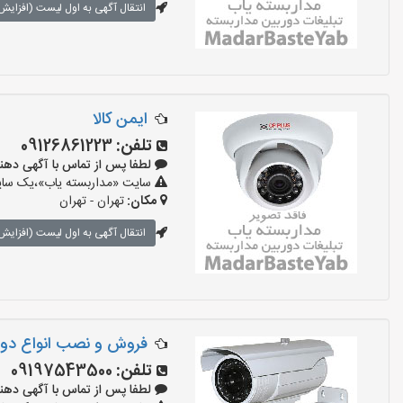
انتقال آگهی به اول لیست (افزایش 
ایمن کالا
تلفن:
09126861223
لطفا پس از تماس با آگهی دهنده بگو
سایت «مداربسته یاب»،یک سایت 
مکان:
تهران - تهران
انتقال آگهی به اول لیست (افزایش 
فروش و نصب انواع دور
تلفن:
09197543500
لطفا پس از تماس با آگهی دهنده بگو