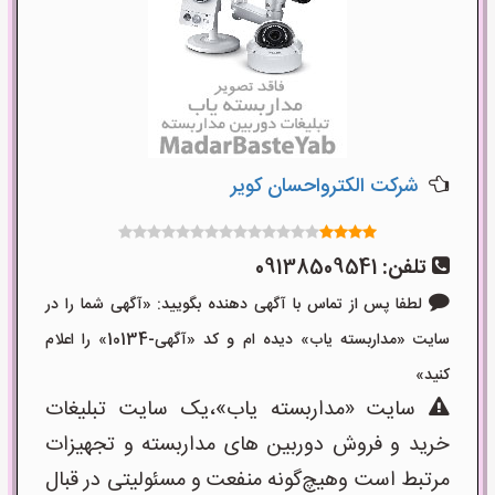
شرکت الکترواحسان کویر
تلفن:
09138509541
لطفا پس از تماس با آگهی دهنده بگویید: «آگهی شما را در
سایت «مداربسته یاب» دیده ام و کد «آگهی-10134» را اعلام
کنید»
سایت «مداربسته یاب»،یک سایت تبلیغات
خرید و فروش دوربین های مداربسته و تجهیزات
مرتبط است وهیچ‌گونه منفعت و مسئولیتی در قبال