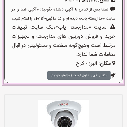
تلفن:
09199751878
لطفا پس از تماس با آگهی دهنده بگویید: «آگهی شما را در
سایت «مداربسته یاب» دیده ام و کد «آگهی-10116» را اعلام کنید»
سایت «مداربسته یاب»،یک سایت تبلیغات
خرید و فروش دوربین های مداربسته و تجهیزات
مرتبط است وهیچ‌گونه منفعت و مسئولیتی در قبال
معاملات شما ندارد.
مکان:
البرز - کرج
انتقال آگهی به اول لیست (افزایش بازدید)