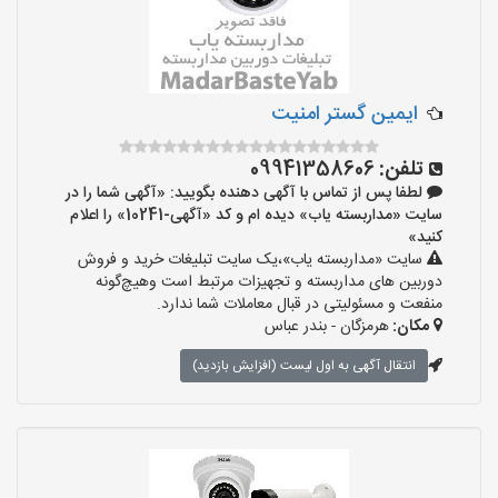
ایمین گستر امنیت
تلفن:
09941358606
لطفا پس از تماس با آگهی دهنده بگویید: «آگهی شما را در
سایت «مداربسته یاب» دیده ام و کد «آگهی-10241» را اعلام
کنید»
سایت «مداربسته یاب»،یک سایت تبلیغات خرید و فروش
دوربین های مداربسته و تجهیزات مرتبط است وهیچ‌گونه
منفعت و مسئولیتی در قبال معاملات شما ندارد.
مکان:
هرمزگان - بندر عباس
انتقال آگهی به اول لیست (افزایش بازدید)