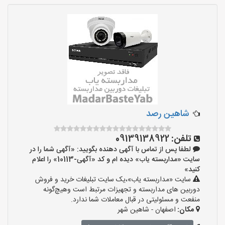
شاهین رصد
تلفن:
09139138922
لطفا پس از تماس با آگهی دهنده بگویید: «آگهی شما را در
سایت «مداربسته یاب» دیده ام و کد «آگهی-10113» را اعلام
کنید»
سایت «مداربسته یاب»،یک سایت تبلیغات خرید و فروش
دوربین های مداربسته و تجهیزات مرتبط است وهیچ‌گونه
منفعت و مسئولیتی در قبال معاملات شما ندارد.
مکان:
اصفهان - شاهین شهر