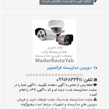
انتقال آگهی به اول لیست (افزایش بازدید)
دوربین مداربسته فراتصویر
تلفن:
09916833411
لطفا پس از تماس با آگهی دهنده بگویید: «آگهی شما را در
سایت «مداربسته یاب» دیده ام و کد «آگهی-67» را اعلام
کنید»
سایت «مداربسته یاب»،یک سایت تبلیغات خرید و فروش
دوربین های مداربسته و تجهیزات مرتبط است وهیچ‌گونه