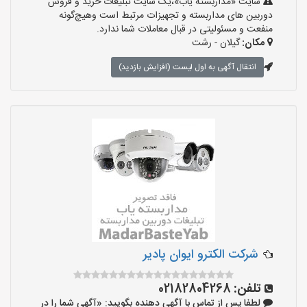
سایت «مداربسته یاب»،یک سایت تبلیغات خرید و فروش
دوربین های مداربسته و تجهیزات مرتبط است وهیچ‌گونه
منفعت و مسئولیتی در قبال معاملات شما ندارد.
مکان:
گیلان - رشت
انتقال آگهی به اول لیست (افزایش بازدید)
شرکت الکترو ایوان پادیر
تلفن:
02182804268
لطفا پس از تماس با آگهی دهنده بگویید: «آگهی شما را در