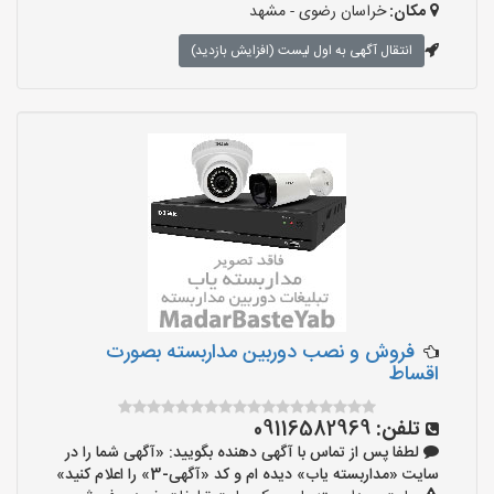
مکان:
خراسان رضوی - مشهد
انتقال آگهی به اول لیست (افزایش بازدید)
فروش و نصب دوربین مداربسته بصورت
اقساط
تلفن:
09116582969
لطفا پس از تماس با آگهی دهنده بگویید: «آگهی شما را در
سایت «مداربسته یاب» دیده ام و کد «آگهی-3» را اعلام کنید»