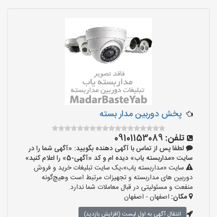
پخش دوربین مدار بسته
تلفن:
09101153089
لطفا پس از تماس با آگهی دهنده بگویید: «آگهی شما را در
سایت «مداربسته یاب» دیده ام و کد «آگهی-5» را اعلام کنید»
سایت «مداربسته یاب»،یک سایت تبلیغات خرید و فروش
دوربین های مداربسته و تجهیزات مرتبط است وهیچ‌گونه
منفعت و مسئولیتی در قبال معاملات شما ندارد.
مکان:
اصفهان - اصفهان
انتقال آگهی به اول لیست (افزایش بازدید)