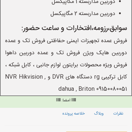
دوربین مداربسته 1 مگاپیکسل
دوربین مداربسته 2 مگاپیکسل
سوابق،رزومه،افتخارات و ساعت حضور:
فروش عمده تجهیزات ایمنی حفاظتی فروش تک و عمده
دوربین هایک ویژن فروش تک و عمده دوربین داهوا
فروش ویژه محصولات برایتون لوازم جانبی ، کابل شبکه ،
کابل ترکیبی rg دستگاه های DVR و NVR Hikvision ,
dahua , Briton 09150080051
امضا:
نظرات
وبلاگ
خلاصه پرونده