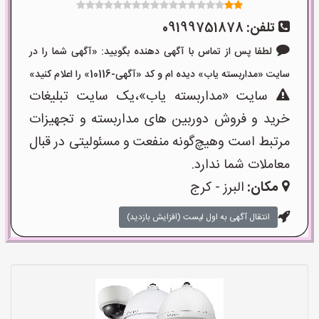
تلفن:
09199751878
لطفا پس از تماس با آگهی دهنده بگویید: «آگهی شما را در
سایت «مداربسته یاب» دیده ام و کد «آگهی-10116» را اعلام کنید»
سایت «مداربسته یاب»،یک سایت تبلیغات
خرید و فروش دوربین های مداربسته و تجهیزات
مرتبط است وهیچ‌گونه منفعت و مسئولیتی در قبال
معاملات شما ندارد.
مکان:
البرز - کرج
انتقال آگهی به اول لیست (افزایش بازدید)