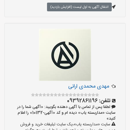
انتقال آگهی به اول لیست (افزایش بازدید)
مهدی محمدی ارانی
تلفن:
09392861196
لطفا پس از تماس با آگهی دهنده بگویید: «آگهی شما را در
سایت «مداربسته یاب» دیده ام و کد «آگهی-10132» را اعلام
کنید»
سایت «مداربسته یاب»،یک سایت تبلیغات خرید و فروش