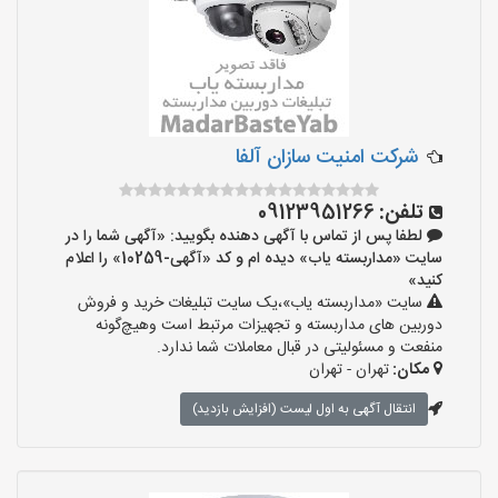
شرکت امنیت سازان آلفا
تلفن:
09123951266
لطفا پس از تماس با آگهی دهنده بگویید: «آگهی شما را در
سایت «مداربسته یاب» دیده ام و کد «آگهی-10259» را اعلام
کنید»
سایت «مداربسته یاب»،یک سایت تبلیغات خرید و فروش
دوربین های مداربسته و تجهیزات مرتبط است وهیچ‌گونه
منفعت و مسئولیتی در قبال معاملات شما ندارد.
مکان:
تهران - تهران
انتقال آگهی به اول لیست (افزایش بازدید)