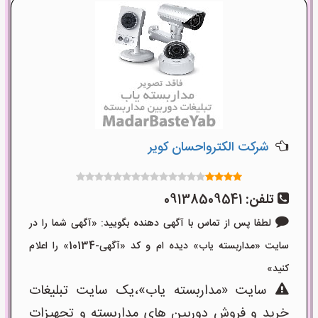
شرکت الکترواحسان کویر
تلفن:
09138509541
لطفا پس از تماس با آگهی دهنده بگویید: «آگهی شما را در
سایت «مداربسته یاب» دیده ام و کد «آگهی-10134» را اعلام
کنید»
سایت «مداربسته یاب»،یک سایت تبلیغات
خرید و فروش دوربین های مداربسته و تجهیزات