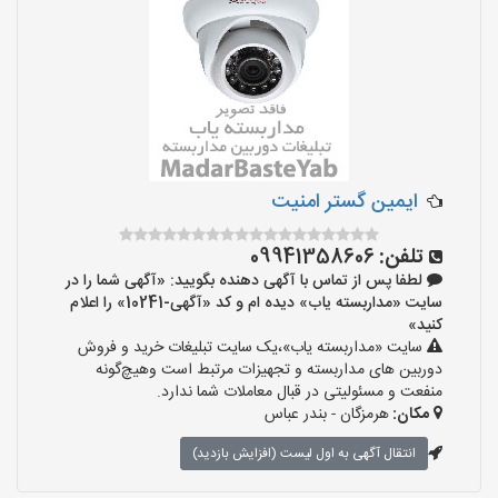
ایمین گستر امنیت
تلفن:
09941358606
لطفا پس از تماس با آگهی دهنده بگویید: «آگهی شما را در
سایت «مداربسته یاب» دیده ام و کد «آگهی-10241» را اعلام
کنید»
سایت «مداربسته یاب»،یک سایت تبلیغات خرید و فروش
دوربین های مداربسته و تجهیزات مرتبط است وهیچ‌گونه
منفعت و مسئولیتی در قبال معاملات شما ندارد.
مکان:
هرمزگان - بندر عباس
انتقال آگهی به اول لیست (افزایش بازدید)