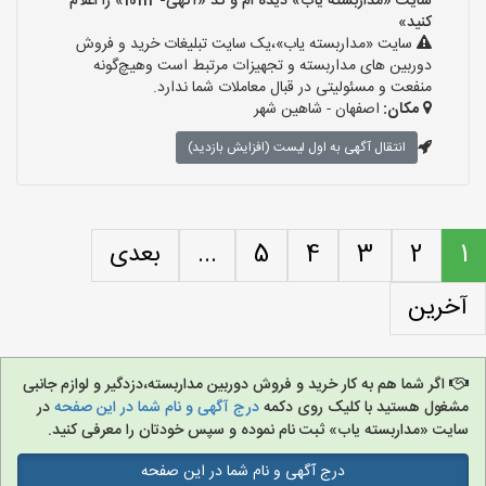
سایت «مداربسته یاب» دیده ام و کد «آگهی-10113» را اعلام
کنید»
سایت «مداربسته یاب»،یک سایت تبلیغات خرید و فروش
دوربین های مداربسته و تجهیزات مرتبط است وهیچ‌گونه
منفعت و مسئولیتی در قبال معاملات شما ندارد.
مکان:
اصفهان - شاهین شهر
انتقال آگهی به اول لیست (افزایش بازدید)
1
2
3
4
5
...
بعدی
آخرین
اگر شما هم به کار خرید و فروش دوربین مداربسته،دزدگیر و لوازم جانبی
مشغول هستید با کلیک روی دکمه
درج آگهی و نام شما در این صفحه
در
سایت «مداربسته یاب» ثبت نام نموده و سپس خودتان را معرفی کنید.
درج آگهی و نام شما در این صفحه