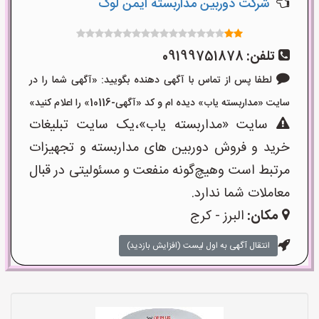
شرکت دوربین مداربسته ایمن لوک
تلفن:
09199751878
لطفا پس از تماس با آگهی دهنده بگویید: «آگهی شما را در
سایت «مداربسته یاب» دیده ام و کد «آگهی-10116» را اعلام کنید»
سایت «مداربسته یاب»،یک سایت تبلیغات
خرید و فروش دوربین های مداربسته و تجهیزات
مرتبط است وهیچ‌گونه منفعت و مسئولیتی در قبال
معاملات شما ندارد.
مکان:
البرز - کرج
انتقال آگهی به اول لیست (افزایش بازدید)