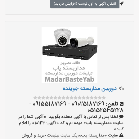
انتقال آگهی به اول لیست (افزایش بازدید)
دوربین مداربسته جوینده
تلفن:
09025187169 - 09155187169 -
05152545228
لطفا پس از تماس با آگهی دهنده بگویید: «آگهی شما را در
سایت «مداربسته یاب» دیده ام و کد «آگهی-10123» را اعلام
کنید»
سایت «مداربسته یاب»،یک سایت تبلیغات خرید و فروش