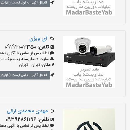
انتقال آگهی به اول لیست (افزایش 
آی ویژن
تلفن:
09193003350
لطفا پس از تماس با آگهی دهنده بگوی
سایت «مداربسته یاب»،یک سایت 
مکان:
تهران - تهران
انتقال آگهی به اول لیست (افزایش 
مهدی محمدی ارانی
تلفن:
09392861196
لطفا پس از تماس با آگهی دهنده بگوی