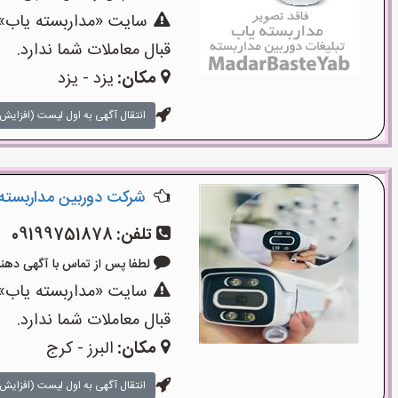
سایت «مداربسته یاب»،
قبال معاملات شما ندارد.
مکان:
یزد - یزد
انتقال آگهی به اول لیست (افزایش 
شرکت دوربین مداربسته
تلفن:
09199751878
لطفا پس از تماس با آگهی دهنده بگوی
سایت «مداربسته یاب»،
قبال معاملات شما ندارد.
مکان:
البرز - کرج
انتقال آگهی به اول لیست (افزایش 