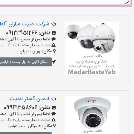
شرکت امنیت سازان آلفا
تلفن:
09123951266
لطفا پس از تماس با آگهی دهنده بگوی
سایت «مداربسته یاب»،یک سایت 
مکان:
تهران - تهران
انتقال آگهی به اول لیست (افزایش 
ایمین گستر امنیت
تلفن:
09941358606
لطفا پس از تماس با آگهی دهنده بگوی
سایت «مداربسته یاب»،یک سایت 
مکان:
هرمزگان - بندر عباس