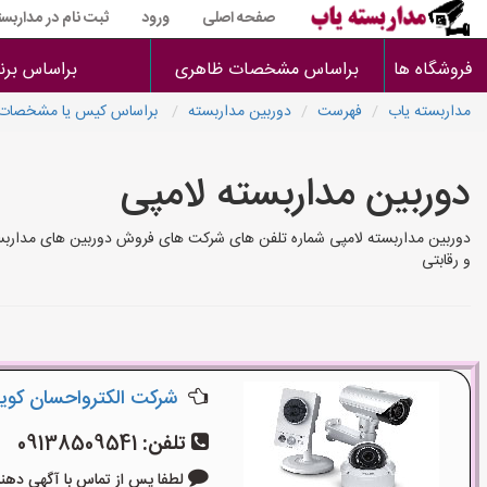
صفحه اصلی
ورود
ثبت نام در مداربست
فروشگاه ها
براساس مشخصات ظاهری
براساس برن
مداربسته یاب
فهرست
دوربین مداربسته
براساس کیس یا مشخصات
دوربین مداربسته لامپی
دوربین مداربسته لامپی شماره تلفن های شرکت های فروش دوربین های مداربست
و رقابتی
شرکت الکترواحسان کویر
تلفن:
09138509541
لطفا پس از تماس با آگهی دهنده بگوی