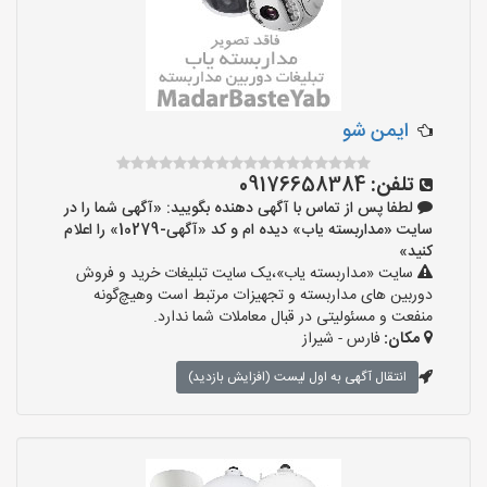
ایمن شو
تلفن:
09176658384
لطفا پس از تماس با آگهی دهنده بگویید: «آگهی شما را در
سایت «مداربسته یاب» دیده ام و کد «آگهی-10279» را اعلام
کنید»
سایت «مداربسته یاب»،یک سایت تبلیغات خرید و فروش
دوربین های مداربسته و تجهیزات مرتبط است وهیچ‌گونه
منفعت و مسئولیتی در قبال معاملات شما ندارد.
مکان:
فارس - شیراز
انتقال آگهی به اول لیست (افزایش بازدید)