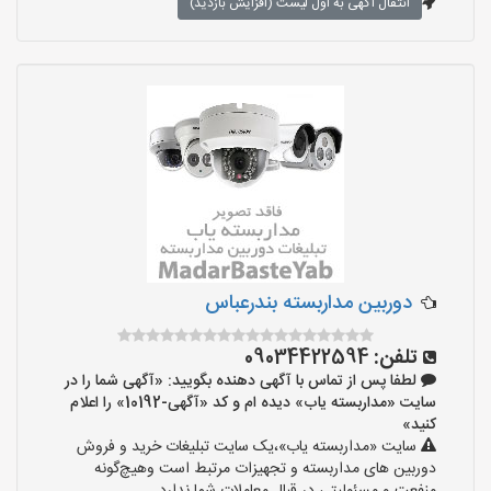
انتقال آگهی به اول لیست (افزایش بازدید)
دوربین مداربسته بندرعباس
تلفن:
09034422594
لطفا پس از تماس با آگهی دهنده بگویید: «آگهی شما را در
سایت «مداربسته یاب» دیده ام و کد «آگهی-10192» را اعلام
کنید»
سایت «مداربسته یاب»،یک سایت تبلیغات خرید و فروش
دوربین های مداربسته و تجهیزات مرتبط است وهیچ‌گونه