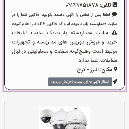
تلفن:
09199751878
لطفا پس از تماس با آگهی دهنده بگویید: «آگهی شما را در
سایت «مداربسته یاب» دیده ام و کد «آگهی-10116» را اعلام کنید»
سایت «مداربسته یاب»،یک سایت تبلیغات
خرید و فروش دوربین های مداربسته و تجهیزات
مرتبط است وهیچ‌گونه منفعت و مسئولیتی در قبال
معاملات شما ندارد.
مکان:
البرز - کرج
انتقال آگهی به اول لیست (افزایش بازدید)