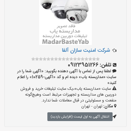
شرکت امنیت سازان آلفا
تلفن:
09123951266
لطفا پس از تماس با آگهی دهنده بگویید: «آگهی شما را در
سایت «مداربسته یاب» دیده ام و کد «آگهی-10259» را اعلام
کنید»
سایت «مداربسته یاب»،یک سایت تبلیغات خرید و فروش
دوربین های مداربسته و تجهیزات مرتبط است وهیچ‌گونه
منفعت و مسئولیتی در قبال معاملات شما ندارد.
مکان:
تهران - تهران
انتقال آگهی به اول لیست (افزایش بازدید)