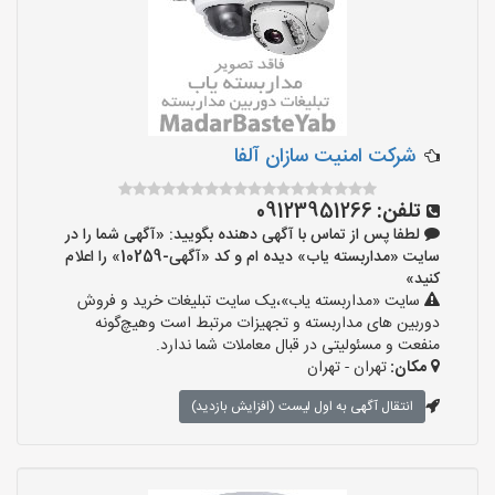
شرکت امنیت سازان آلفا
تلفن:
09123951266
لطفا پس از تماس با آگهی دهنده بگویید: «آگهی شما را در
سایت «مداربسته یاب» دیده ام و کد «آگهی-10259» را اعلام
کنید»
سایت «مداربسته یاب»،یک سایت تبلیغات خرید و فروش
دوربین های مداربسته و تجهیزات مرتبط است وهیچ‌گونه
منفعت و مسئولیتی در قبال معاملات شما ندارد.
مکان:
تهران - تهران
انتقال آگهی به اول لیست (افزایش بازدید)