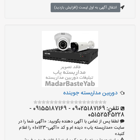
انتقال آگهی به اول لیست (افزایش بازدید)
دوربین مداربسته جوینده
تلفن:
09025187169 - 09155187169 -
05152545228
لطفا پس از تماس با آگهی دهنده بگویید: «آگهی شما را در
سایت «مداربسته یاب» دیده ام و کد «آگهی-10123» را اعلام
کنید»