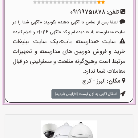
تلفن:
09199751878
لطفا پس از تماس با آگهی دهنده بگویید: «آگهی شما را در
سایت «مداربسته یاب» دیده ام و کد «آگهی-10116» را اعلام کنید»
سایت «مداربسته یاب»،یک سایت تبلیغات
خرید و فروش دوربین های مداربسته و تجهیزات
مرتبط است وهیچ‌گونه منفعت و مسئولیتی در قبال
معاملات شما ندارد.
مکان:
البرز - کرج
انتقال آگهی به اول لیست (افزایش بازدید)